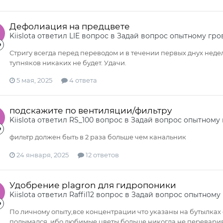
Дефолиация на предцвете
Kiislota
ответил
LIE
вопрос в
Задай вопрос опытному гро
Стригу всегда перед переводом и в течении первых днух недель
тупняков никаких не будет. Удачи.
5 мая, 2025
4 ответа
подскажите по вентиляции/фильтру
Kiislota
ответил
RS_100
вопрос в
Задай вопрос опытному
фильтр должен быть в 2 раза больше чем канальник
24 января, 2025
12 ответов
Удобрение plagron для гидропоники
Kiislota
ответил
Raffil12
вопрос в
Задай вопрос опытному
По личному опыту,все концентрации что указаны на бутылках 
подымался, ибо любимые цветы больше никогда не переварива