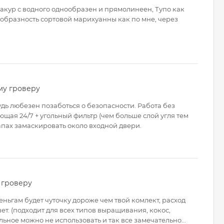
Накур с водного однообразен и прямолинеен, Тупо как
ообразность сортовой марихуанны как по мне, через
му гроверу
дь любезен позаботься о безопасности. Работа без
щая 24/7 + угольный фильтр (чем больше слой угля тем
 запах замаскировать около входной двери.
 гроверу
 деньгам будет чуточку дороже чем твой комлект, расход
вет. (подходит для всех типов выращивания, кокос,
ьное можно не использовать и так все замечательно...