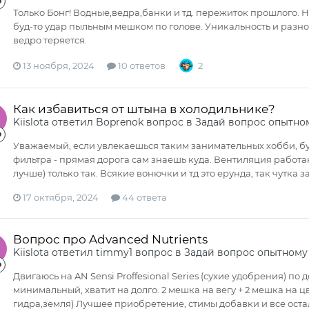
Только Бонг! Водные,ведра,банки и тд. пережиток прошлого. 
буд-то удар пыльным мешком по голове. Уникальность и разн
ведро теряется.
13 ноября, 2024
10 ответов
2
Как избавиться от штына в холодильнике?
Kiislota
ответил
Boprenok
вопрос в
Задай вопрос опытно
Уважаемый, если увлекаешься таким занимательных хобби, бу
фильтра - прямая дорога сам знаешь куда. Вентиляция работаю
лучше) только так. Всякие вонючки и тд это ерунда, так чутка
17 октября, 2024
44 ответа
Вопрос про Advanced Nutrients
Kiislota
ответил
timmy1
вопрос в
Задай вопрос опытному
Двигаюсь на AN Sensi Proffesional Series (сухие удобрения) по
минимальный, хватит на долго. 2 мешка на вегу + 2 мешка на ц
гидра,земля) Лучшее приобретение, стимы добавки и все остал