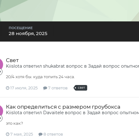
ПОСЕЩЕНИЕ
28 ноября, 2025
Свет
Kiislota
ответил
shukabrat
вопрос в
Задай вопрос опытно
20/4 хотя бы. куда топить 24 часа.
17 июля, 2025
7 ответов
свет
Как определиться с размером гроубокса
Kiislota
ответил
Davaitele
вопрос в
Задай вопрос опытно
это как?
7 мая, 2025
8 ответов