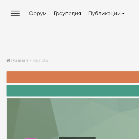
Форум
Гроупедия
Публикации
Главная
Kiislota