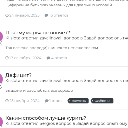
Циферки на бутылках указаны для идеальных условий.
24 января, 2025
16 ответов
Почему марья не воняет?
Kiislota
ответил
zavalinavali
вопрос в
Задай вопрос опытн
Так все еще впереди) шишек то нет еще толком
17 декабря, 2024
4 ответа
Дефицит?
Kiislota
ответил
zavalinavali
вопрос в
Задай вопрос опытн
выдохни и расслабься, все хорошо
25 ноября, 2024
1 ответ
кормежка
удобрения
Каким способом лучше курить?
Kiislota
ответил
Sergios
вопрос в
Задай вопрос опытному