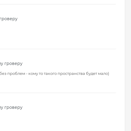
 гроверу
му гроверу
ез проблем - кому то такого пространства будет мало)
му гроверу