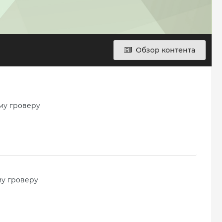
Обзор контента
му гроверу
му гроверу