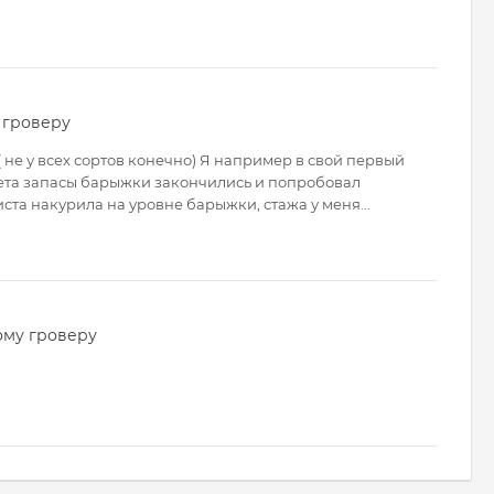
 гроверу
( не у всех сортов конечно) Я например в свой первый
цвета запасы барыжки закончились и попробовал
ста накурила на уровне барыжки, стажа у меня...
ому гроверу