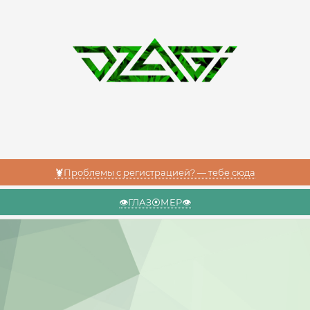
🦞Проблемы с регистрацией? — тебе сюда
👁️ГЛАЗ⦿МЕР👁️