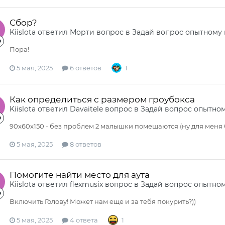
Сбор?
Kiislota
ответил
Морти
вопрос в
Задай вопрос опытному
Пора!
5 мая, 2025
6 ответов
1
Как определиться с размером гроубокса
Kiislota
ответил
Davaitele
вопрос в
Задай вопрос опытно
90x60x150 - без проблем 2 малышки помещаются (ну для меня б
5 мая, 2025
8 ответов
Помогите найти место для аута
Kiislota
ответил
flexmusix
вопрос в
Задай вопрос опытно
Включить Голову! Может нам еще и за тебя покурить?))
5 мая, 2025
4 ответа
1