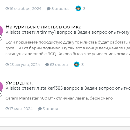
16 октября, 2024
8 ответов
3
Накуриться с листьев фотика
Kiislota
ответил
timmy1
вопрос в
Задай вопрос опытному
Если подымаете породистую дудку то и листва будет работать. 
гров LSD от барни подымал. Ну так вот в конце веги,начале 
затянуться листвой с ЛСД. Каково было мое удивление когда ли
23 августа, 2024
63 ответа
3
Умер днат.
Kiislota
ответил
stalker1385
вопрос в
Задай вопрос опытн
Osram Plantastar 400 Вт - отличная лампа, бери смело
17 мая, 2024
3 ответа