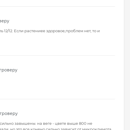
веру
 12/12. Если растениее здоровое,проблем нет, то и
 гроверу
 гроверу
сильно завышены. на веге - цвете выше 800 не
ли, но это все конено сильно зависит от микроклимота.