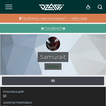
🦞Проблемы с регистрацией? — тебе сюда
👁️ГЛАЗ⦿МЕР👁️
Samurait
Гровер
ПУБЛИКАЦИЙ
51
ЗАРЕГИСТРИРОВАН