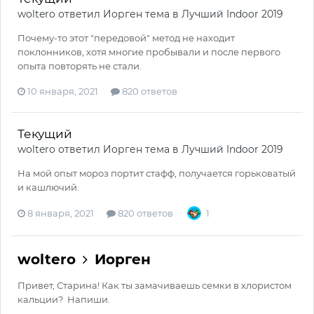
woltero
ответил
Иорген
тема в
Лучший Indoor 2019
Почему-то этот "передовой" метод не находит
поклонников, хотя многие пробывали и после первого
опыта повторять не стали.
10 января, 2021
820 ответов
Текущий
woltero
ответил
Иорген
тема в
Лучший Indoor 2019
На мой опыт мороз портит стафф, получается горьковатый
и кашлючий.
8 января, 2021
820 ответов
1
woltero
Иорген
Привет, Старина! Как ты замачиваешь семки в хлористом
кальции? Напиши.