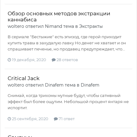
Обзор основных методов экстракции
каннабиса
woltero
ответил
Nimand
тема в
Экстракты
В сериале "Бестыжие" есть эпизод, где герой приходит
купить травы в захудалую лавку Но денег не хватает и он
спрашивает печенье, но продавец предупреждает, что...
19 декабря, 2020
28 ответов
Critical Jack
woltero
ответил
Dinafem
тема в
Dinafem
Снимай, когда трихомы мутные будут, чтобы сатмвный
эффект был более ощутим. Небольшой процент янтаря не
испортит.
25 сентября, 2020
71 ответ