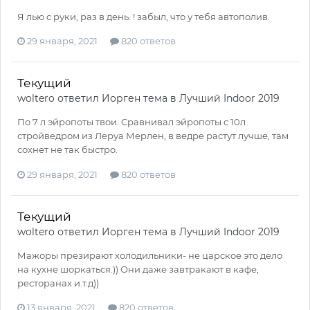
Я лью с руки, раз в день. ! забыл, что у тебя автополив.
29 января, 2021
820 ответов
Текущий
woltero
ответил
Иорген
тема в
Лучший Indoor 2019
По 7 л эйропоты твои. Сравнивал эйропоты с 10л
стройведром из Леруа Мерлен, в ведре растут лучше, там
сохнет не так быстро.
29 января, 2021
820 ответов
Текущий
woltero
ответил
Иорген
тема в
Лучший Indoor 2019
Мажоры презирают холодильники- не царское это дело
на кухне шоркаться.)) Они даже завтракают в кафе,
ресторанах и.т.д))
13 января, 2021
820 ответов