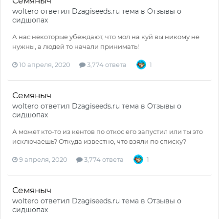
Семяныч
woltero
ответил
Dzagiseeds.ru
тема в
Отзывы о
сидшопах
А нас некоторые убеждают, что мол на куй вы никому не
нужны, а людей то начали принимать!
10 апреля, 2020
3,774 ответа
1
Семяныч
woltero
ответил
Dzagiseeds.ru
тема в
Отзывы о
сидшопах
А может кто-то из кентов по откос его запустил или ты это
исключаешь? Откуда известно, что взяли по списку?
9 апреля, 2020
3,774 ответа
1
Семяныч
woltero
ответил
Dzagiseeds.ru
тема в
Отзывы о
сидшопах