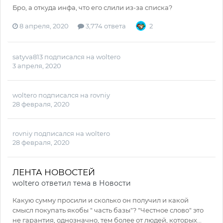
Бро, а откуда инфа, что его слили из-за списка?
8 апреля, 2020
3,774 ответа
2
satyva813
подписался на
woltero
3 апреля, 2020
woltero
подписался на
rovniy
28 февраля, 2020
rovniy
подписался на
woltero
28 февраля, 2020
ЛЕНТА НОВОСТЕЙ
woltero
ответил тема в
Новости
Какую сумму просили и сколько он получил и какой
смысл покупать якобы " часть базы"? "Честное слово" это
не гарантия, однозначно, тем более от людей, которых...