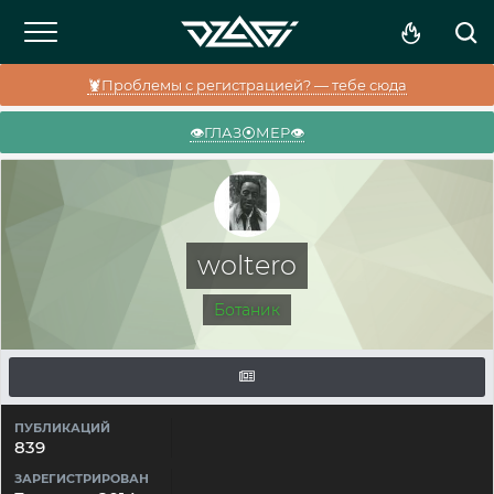
🦞Проблемы с регистрацией? — тебе сюда
👁️ГЛАЗ⦿МЕР👁️
woltero
Ботаник
ПУБЛИКАЦИЙ
839
ЗАРЕГИСТРИРОВАН