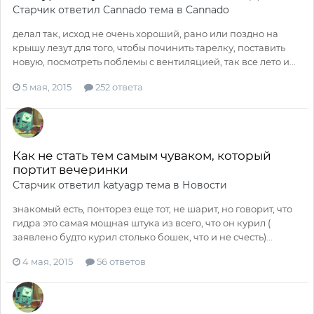
Старчик
ответил
Cannado
тема в
Cannado
делал так, исход не очень хороший, рано или поздно на
крышу лезут для того, чтобы починить тарелку, поставить
новую, посмотреть поблемы с вентиляцией, так все лето и...
5 мая, 2015
252 ответа
Как не стать тем самым чуваком, который
портит вечеринки
Старчик
ответил
katyagp
тема в
Новости
знакомый есть, понторез еще тот, не шарит, но говорит, что
гидра это самая мощная штука из всего, что он курил (
заявлено будто курил столько бошек, что и не счесть)...
4 мая, 2015
56 ответов