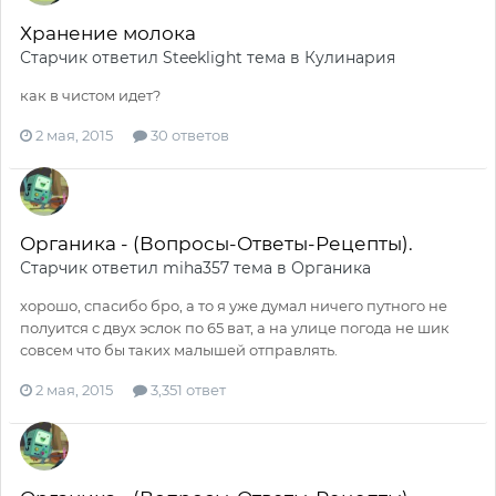
Хранение молока
Старчик
ответил
Steeklight
тема в
Кулинария
как в чистом идет?
2 мая, 2015
30 ответов
Органика - (Вопросы-Ответы-Рецепты).
Старчик
ответил
miha357
тема в
Органика
хорошо, спасибо бро, а то я уже думал ничего путного не
полуится с двух эслок по 65 ват, а на улице погода не шик
совсем что бы таких малышей отправлять.
2 мая, 2015
3,351 ответ