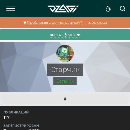
🦞Проблемы с регистрацией? — тебе сюда
👁️ГЛАЗ⦿МЕР👁️
Старчик
Ботаник
ПУБЛИКАЦИЙ
117
ЗАРЕГИСТРИРОВАН