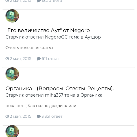
2 мая, 2015
182 ответа
"Его величество Аут" от Negoro
Старчик
ответил
NegoroGC
тема в
Аутдор
Очень полезная статья
2 мая, 2015
611 ответ
Органика - (Вопросы-Ответы-Рецепты).
Старчик
ответил
miha357
тема в
Органика
пока нет :( Как назло дожди влили
2 мая, 2015
3,351 ответ