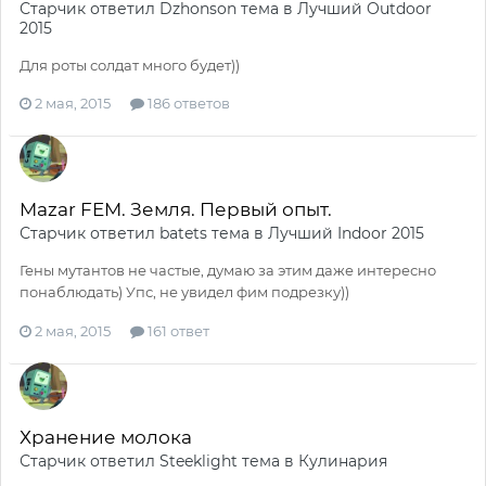
Старчик
ответил
Dzhonson
тема в
Лучший Outdoor
2015
Для роты солдат много будет))
2 мая, 2015
186 ответов
Mazar FEM. Земля. Первый опыт.
Старчик
ответил
batets
тема в
Лучший Indoor 2015
Гены мутантов не частые, думаю за этим даже интересно
понаблюдать) Упс, не увидел фим подрезку))
2 мая, 2015
161 ответ
Хранение молока
Старчик
ответил
Steeklight
тема в
Кулинария