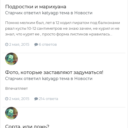
Подростки и марихуана
Старчик
ответил
katyagp
тема в
Новости
Помню мелким был, лет в 12 ходил пиратом под балконами
рвал кусты 10-12 сантиметров не знаю зачем, не курил и не
знал, что курят ее , просто форма листиков нравилась...
2 мая, 2015
6 ответов
Фото, которые заставляют задуматься!
Старчик
ответил
katyagp
тема в
Новости
Впечатляет
2 мая, 2015
214 ответа
Сорта, или ложь?