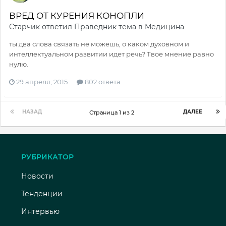
ВРЕД ОТ КУРЕНИЯ КОНОПЛИ
Старчик
ответил
Праведник
тема в
Медицина
ты два слова связать не можешь, о каком духовном и
интеллектуальном развитии идет речь? Твое мнение равно
нулю.
29 апреля, 2015
802 ответа
НАЗАД
ДАЛЕЕ
Страница 1 из 2
РУБРИКАТОР
Новости
Тенденции
Интервью