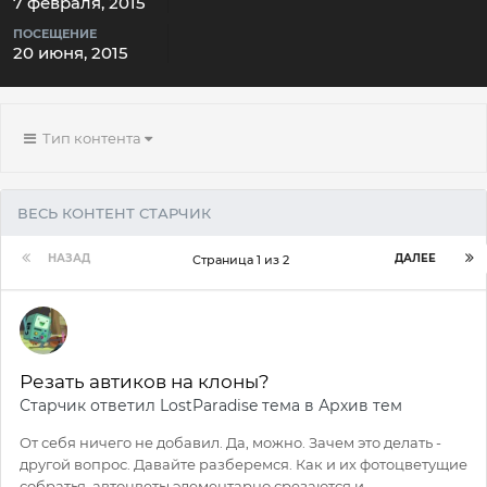
7 февраля, 2015
ПОСЕЩЕНИЕ
20 июня, 2015
Тип контента
ВЕСЬ КОНТЕНТ СТАРЧИК
НАЗАД
ДАЛЕЕ
Страница 1 из 2
Резать автиков на клоны?
Старчик
ответил
LostParadise
тема в
Архив тем
От себя ничего не добавил. Да, можно. Зачем это делать -
другой вопрос. Давайте разберемся. Как и их фотоцветущие
собратья, автоцветы элементарно срезаются и...