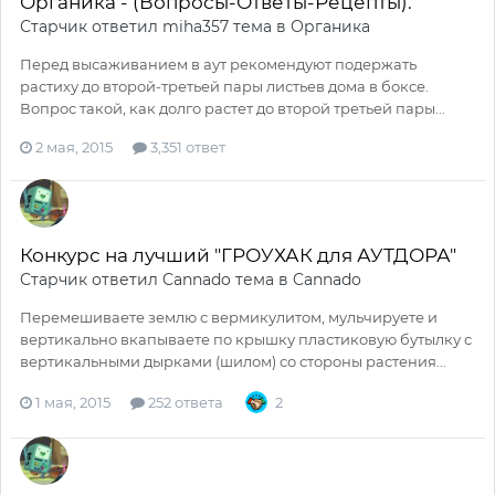
Органика - (Вопросы-Ответы-Рецепты).
Старчик
ответил
miha357
тема в
Органика
Перед высаживанием в аут рекомендуют подержать
растиху до второй-третьей пары листьев дома в боксе.
Вопрос такой, как долго растет до второй третьей пары...
2 мая, 2015
3,351 ответ
Конкурс на лучший "ГРОУХАК для АУТДОРА"
Старчик
ответил
Cannado
тема в
Cannado
Перемешиваете землю с вермикулитом, мульчируете и
вертикально вкапываете по крышку пластиковую бутылку с
вертикальными дырками (шилом) со стороны растения...
1 мая, 2015
252 ответа
2