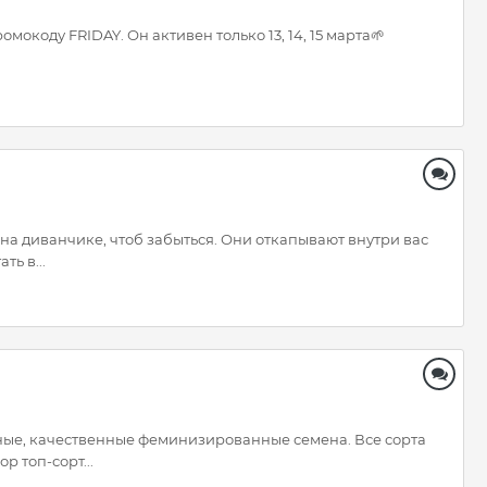
мокоду FRIDAY. Он активен только 13, 14, 15 марта🌱
я на диванчике, чтоб забыться. Они откапывают внутри вас
ь в...
тупные, качественные феминизированные семена. Все сорта
 топ-сорт...