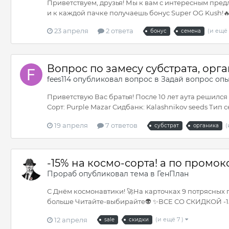
Приветствуем, друзья! Мы к вам с интересным предл
и к каждой пачке получаешь бонус Super OG Kush!🔥
23 апреля
2 ответа
(и ещё 
бонус
семена
Вопрос по замесу субстрата, орга
fees114
опубликовал вопрос в
Задай вопрос оп
Приветствую Вас братья! После 10 лет аута решился
Сорт: Purple Mazar Сидбанк: Kalashnikov seeds Тип
19 апреля
7 ответов
(
субстрат
органика
-15% на космо-сорта! а по промок
Прораб
опубликовал тема в
ГенПлан
С Днём космонавтики! 🚀На карточках 9 потрясных
больше Читайте-выбирайте👽 ✨ВСЕ СО СКИДКОЙ -15%
12 апреля
(и ещё 7 )
sale
скидки