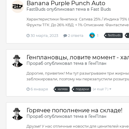
Banana Purple Punch Auto
FastBuds
опубликовал тема в
Fast Buds
Характеристики Генетика: Сатива 25% / Индика 75% Ци
Фрукты ТГК: До 26% КБД: < 1% Описание: Фантастиче
30 марта, 2023
2 ответа
1
fastbuds
Генплановцы, ловите момент - ха
Прораб
опубликовал тема в
ГенПлан
Дорогие, приветик! Мы тут разыгрываем три жирны
заблокировали, поэтому мы перезапустили розыгрыш 
6 января
(и ещё 7 )
халява
подарки
Горячее пополнение на складе!
Прораб
опубликовал тема в
ГенПлан
Друзья! У нас отличные новости для ценителей кач