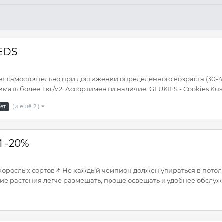
EEDS
т самостоятельно при достижении определенного возраста (30-
ать более 1 кг/м2. Ассортимент и наличие: GLUKIES - Cookies Kus.
(и ещё 2 )
вет
 -20%
корослых сортов📌 Не каждый чемпион должен упираться в потол
е растения легче размещать, проще освещать и удобнее обслужи