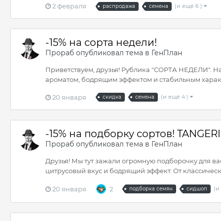
2 февраля
(и ещё 6 )
распродажа
семена
-15% на сорта недели!
Прораб
опубликовал тема в
ГенПлан
Приветствуем, друзья! Рублика "СОРТА НЕДЕЛИ". На 
ароматом, бодрящим эффектом и стабильным характе
20 января
(и ещё 4 )
скидка
семена
-15% на подборку сортов! TANGE
Прораб
опубликовал тема в
ГенПлан
Друзья! Мы тут зажали огромную подборочку для ва
цитрусовый вкус и бодрящий эффект. От классическ
20 января
2
(и
подборка семян
сидшоп