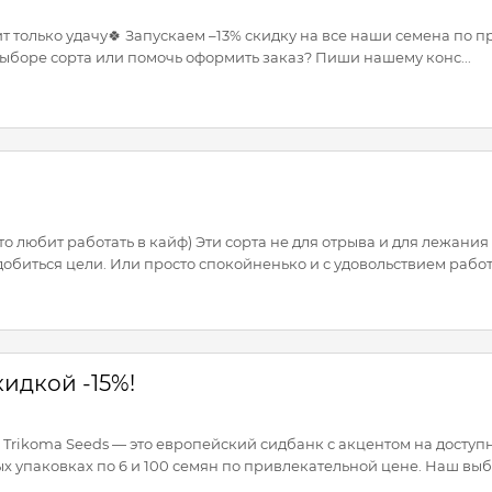
 только удачу🍀 Запускаем –13% скидку на все наши семена по про
ыборе сорта или помочь оформить заказ? Пиши нашему конс...
кто любит работать в кайф) Эти сорта не для отрыва и для лежани
биться цели. Или просто спокойненько и с удовольствием работат
кидкой -15%!
ds. Trikoma Seeds — это европейский сидбанк с акцентом на дос
 упаковках по 6 и 100 семян по привлекательной цене. Наш выбор