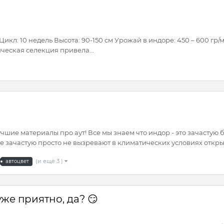
кл: 10 недель Высота: 90-150 см Урожай в индоре: 450 – 600 гр/м²
ческая селекция привела...
ие материалы про аут! Все мы знаем что индор - это зачастую 
зачастую просто не вызревают в климатических условиях открытог
(и ещё 3 )
автоцвет
уже приятно, да? 😏