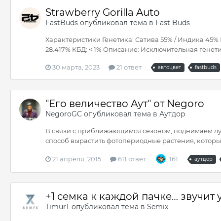
Strawberry Gorilla Auto
FastBuds
опубликовал тема в
Fast Buds
Характеристики Генетика: Сатива 55% / Индика 45% Ци
28.417% КБД: < 1% Описание: Исключительная генети
30 марта, 2023
21 ответ
автоцвет
fastbuds
"Его величество Аут" от Negoro
NegoroGC
опубликовал тема в
Аутдор
В связи с приближающимся сезоном, поднимаем лучш
способ вырастить фотопериодные растения, которые 
21 апреля, 2015
611 ответ
161
аутдор
+1 семка к каждой пачке… звучит 
TimurT
опубликовал тема в
Semix