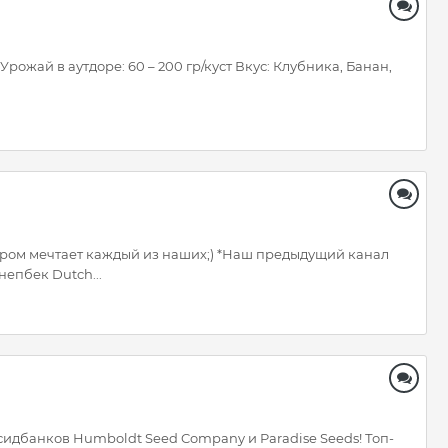
Урожай в аутдоре: 60 – 200 гр/куст Вкус: Клубника, Банан,
тором мечтает каждый из наших;) *Наш предыдущий канал
непбек Dutch...
сидбанков Humboldt Seed Company и Paradise Seeds! Топ-