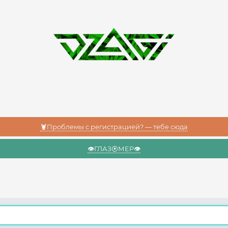
🦞Проблемы с регистрацией? — тебе сюда
👁️ГЛАЗ⦿МЕР👁️