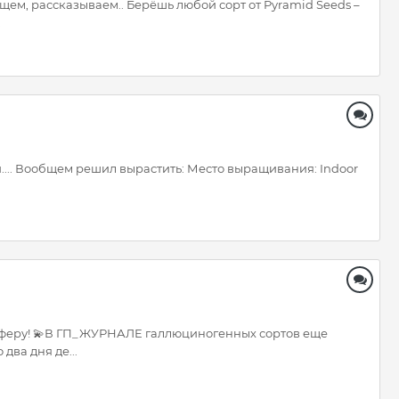
щем, рассказываем.. Берёшь любой сорт от Pyramid Seeds –
.
и.... Вообщем решил вырастить: Место выращивания: Indoor
тосферу! 💫В ГП_ЖУРНАЛЕ галлюциногенных сортов еще
ва дня де...