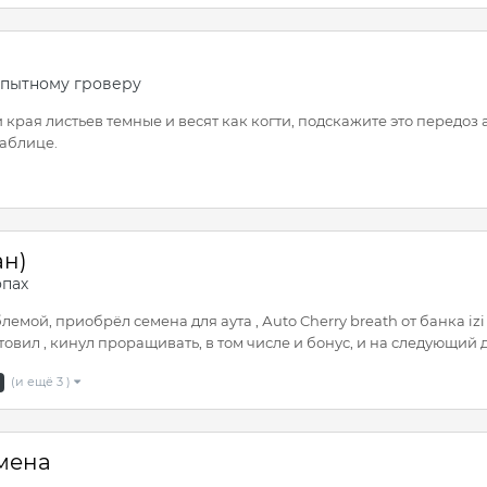
опытному гроверу
и края листьев темные и весят как когти, подскажите это передоз
таблице.
ан)
опах
лемой, приобрёл семена для аута , Аuto Cherry breath от банка i
овил , кинул проращивать, в том числе и бонус, и на следующий де
(и ещё 3 )
емена