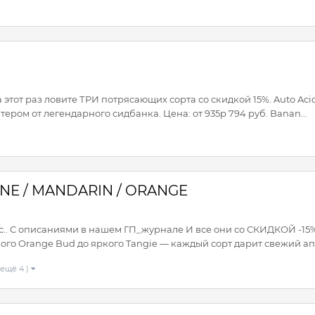
этот раз ловите ТРИ потрясающих сорта со скидкой 15%. Auto Ac
ром от легендарного сидбанка. Цена: от 935р 794 руб. Banan...
RINE / MANDARIN / ORANGE
с.. С описаниями в нашем ГП_журнале И все они со СКИДКОЙ -15%
ого Orange Bud до яркого Tangie — каждый сорт дарит свежий ап
 ещё 4 )