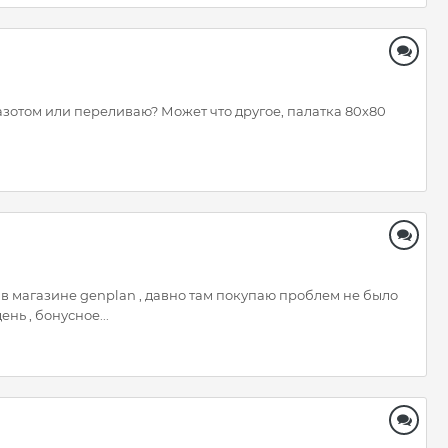
 азотом или переливаю? Может что другое, палатка 80х80
zi в магазине genplan , давно там покупаю проблем не было
нь , бонусное...