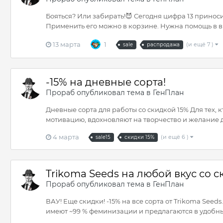
Бояться? Или забирать!😈 Сегодня цифра 13 приносит
Применить его можно в корзине. Нужна помощь в в
13 марта
1
(и ещё 7 )
sale
распродажа
-15% на дневные сорта!
Прораб
опубликовал тема в
ГенПлан
Дневные сорта для работы со скидкой 15% Для тех, 
мотивацию, вдохновляют на творчество и желание до
4 марта
(и ещё 6 )
sale15
скидки 15%
Trikoma Seeds на любой вкус со с
Прораб
опубликовал тема в
ГенПлан
ВАУ! Еще скидки! -15% на все сорта от Trikoma See
имеют ~99 % феминизации и предлагаются в удобных