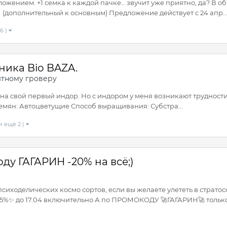
ожением. +1 семка к каждой пачке… звучит уже приятно, да? В об
 (дополнительный к основным) Предложение действует с 24 апр..
6 )
ника Bio BAZA.
ытному гроверу
 на свой первый индор. Но с индором у меня возникают трудност
 семян: Автоцветущие Способ выращивания: Субстра...
и ещё 2 )
оду ГАГАРИН -20% на всё;)
 психоделических космо сортов, если вы желаете улететь в стра
✨ до 17.04 включительно А по ПРОМОКОДУ 🚀ГАГАРИН🚀 только д