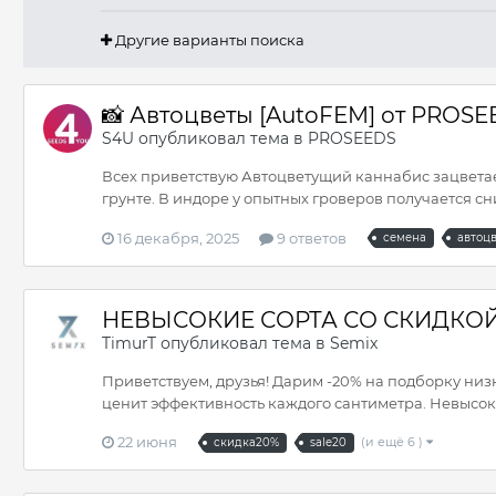
Другие варианты поиска
📸 Автоцветы [AutoFEM] от PROS
S4U
опубликовал тема в
PROSEEDS
Всех приветствую Автоцветущий каннабис зацветае
грунте. В индоре у опытных гроверов получается сним
16 декабря, 2025
9 ответов
семена
автоц
НЕВЫСОКИЕ СОРТА СО СКИДКОЙ
TimurT
опубликовал тема в
Semix
Приветствуем, друзья! Дарим -20% на подборку низ
ценит эффективность каждого сантиметра. Невысоки
22 июня
(и ещё 6 )
скидка20%
sale20