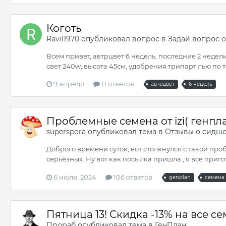
Коготь
Ravil1970
опубликовал вопрос в
Задай вопрос 
Всем привет, автрцвет 6 недель, последние 2 недел
свет 240w, высота 45см, удобрения трипарт лью по 
9 апреля
11 ответов
автоцвет
6 недель
Проблемные семена от izi( генпл
superspora
опубликовал тема в
Отзывы о сидш
Доброго времени суток, вот столкнулся с такой проб
серьёзных. Ну вот как посылка пришла , я все пригот
6 июля, 2024
106 ответов
genplan
семена
Пятница 13! Скидка -13% на все с
Прораб
опубликовал тема в
ГенПлан