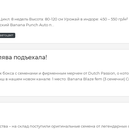
кл: 8 недель Высота: 80-120 см Урожай в индоре: 450 – 550 гр/м² 
ский Banana Punch Auto п...
автоцвет
лява подъехала!
х бокса с семенами и фирменным мерчем от Dutch Passion, о ко
в нашем новом канале. 1 место: Banana Blaze fem (3 семечки) С
ества – на склад поступили оригинальные семена от легендарных 