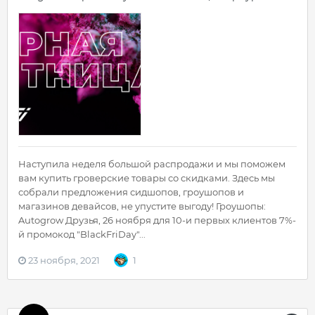
Наступила неделя большой распродажи и мы поможем
вам купить гроверские товары со скидками. Здесь мы
собрали предложения сидшопов, гроушопов и
магазинов девайсов, не упустите выгоду! Гроушопы:
Autogrow Друзья, 26 ноября для 10-и первых клиентов 7%-
й промокод "BlackFriDay"...
23 ноября, 2021
1