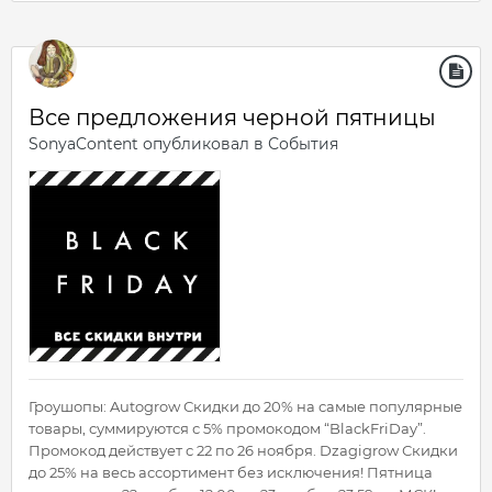
Все предложения черной пятницы
SonyaContent
опубликовал в
События
Гроушопы: Autogrow Скидки до 20% на самые популярные
товары, суммируются с 5% промокодом “BlackFriDay”.
Промокод действует с 22 по 26 ноября. Dzagigrow Скидки
до 25% на весь ассортимент без исключения! Пятница