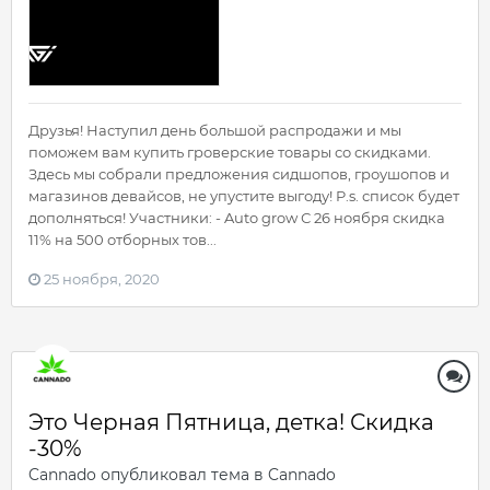
Друзья! Наступил день большой распродажи и мы
поможем вам купить гроверские товары со скидками.
Здесь мы собрали предложения сидшопов, гроушопов и
магазинов девайсов, не упустите выгоду! P.s. список будет
дополняться! Участники: - Auto grow С 26 ноября скидка
11% на 500 отборных тов...
25 ноября, 2020
Это Черная Пятница, детка! Скидка
-30%
Cannado
опубликовал тема в
Cannado