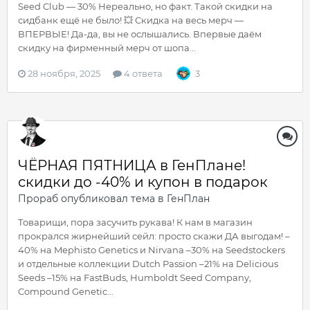
Seed Club — 30% Нереально, но факт. Такой скидки на
сидбанк ещё не было! 💥 Скидка на весь мерч —
ВПЕРВЫЕ! Да-да, вы не ослышались. Впервые даём
скидку на фирменный мерч от шопа...
28 ноября, 2025
4 ответа
3
ЧЁРНАЯ ПЯТНИЦА в ГенПлане!
скидки до -40% и купон в подарок
Прораб
опубликовал тема в
ГенПлан
Товарищи, пора засучить рукава! К нам в магазин
прокрался жирнейший сейл: просто скажи ДА выгодам! –
40% на Mephisto Genetics и Nirvana –30% на Seedstockers
и отдельные коллекции Dutch Passion –21% на Delicious
Seeds –15% на FastBuds, Humboldt Seed Company,
Compound Genetic...