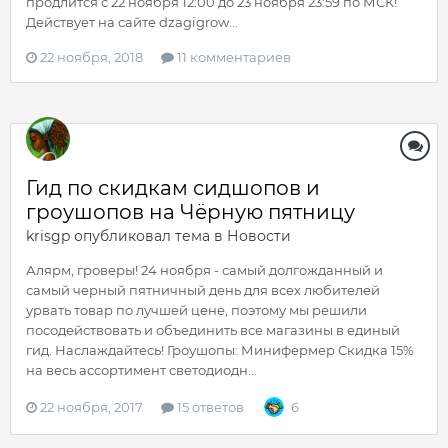
продлится с 22 ноября 12:00 до 23 ноября 23:59 по МСК!
Действует на сайте dzagigrow...
22 ноября, 2018
11 комментариев
Гид по скидкам сидшопов и
гроушопов на Чёрную пятницу
krisgp
опубликовал тема в
Новости
Алярм, гроверы! 24 ноября - самый долгожданный и
самый черный пятничный день для всех любителей
урвать товар по лучшей цене, поэтому мы решили
посодействовать и объединить все магазины в единый
гид. Наслаждайтесь! Гроушопы: Минифермер Скидка 15%
на весь ассортимент светодиодн...
22 ноября, 2017
15 ответов
6