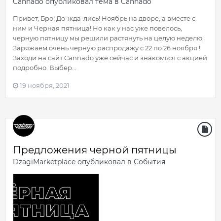
Cannado
опубликовал тема в
Cannado
Привет, Бро! До-жда-лись! Ноябрь на дворе, а вместе с
ним и Черная пятница! Но как у нас уже повелось,
черную пятницу мы решили растянуть на целую неделю.
Заряжаем очень черную распродажу с 22 по 26 ноября !
Заходи на сайт Cannado уже сейчас и знакомься с акцией
подробно. Выбер...
19 ноября, 2021
Предложения черной пятницы
DzagiMarketplace
опубликовал в
События