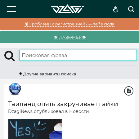
🦞Проблемы с регистрацией? — тебе сюда
👁️ГЛАЗ⦿МЕР👁️
Другие варианты поиска
Таиланд опять закручивает гайки
DzagiNews
опубликовал в
Новости