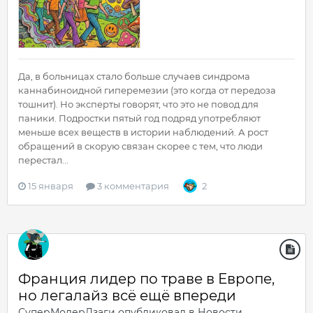
Да, в больницах стало больше случаев синдрома
каннабиноидной гиперемезии (это когда от передоза
тошнит). Но эксперты говорят, что это не повод для
паники. Подростки пятый год подряд употребляют
меньше всех веществ в истории наблюдений. А рост
обращений в скорую связан скорее с тем, что люди
перестал...
15 января
3 комментария
2
Франция лидер по траве в Европе,
но легалайз всё ещё впереди
СуперМодерДзаги
опубликовал в
Новости