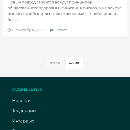
Новый подход строится вокруг принципов
общественного здоровья и снижения рисков, а не вокруг
рынка и прибыли: всё-таки с деньгами в Швейцарии и
без э...
11 сентября, 2025
1 ответ
НАЗАД
ДАЛЕЕ
РУБРИКАТОР
Новости
Тенденции
Интервью