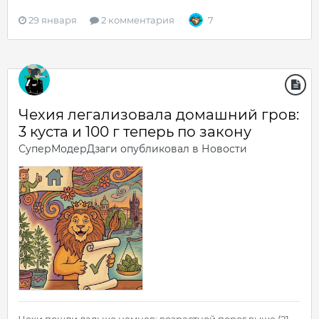
29 января
2 комментария
7
Чехия легализовала домашний гров:
3 куста и 100 г теперь по закону
СуперМодерДзаги
опубликовал в
Новости
Чехи пошли дальше немцев: возрастной порог выше (21