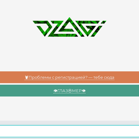
🦞Проблемы с регистрацией? — тебе сюда
👁️ГЛАЗ⦿МЕР👁️