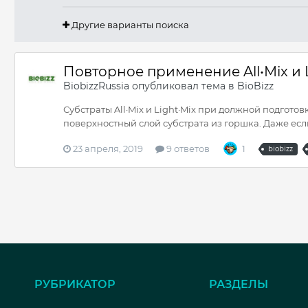
Другие варианты поиска
Повторное применение All•Mix и L
BiobizzRussia
опубликовал тема в
BioBizz
Субстраты All·Mix и Light·Mix при должной подготов
поверхностный слой субстрата из горшка. Даже если
23 апреля, 2019
9 ответов
1
biobizz
РУБРИКАТОР
РАЗДЕЛЫ