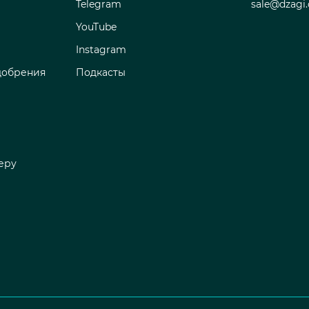
Telegram
sale@dzagi
YouTube
Instagram
добрения
Подкасты
еру