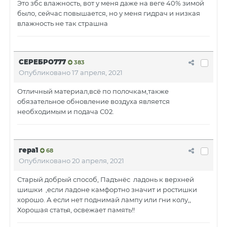
Это збс влажность, вот у меня даже на веге 40% зимой
было, сейчас повышается, но у меня гидрач и низкая
влажность не так страшна
СЕРЕБРО777
383
Опубликовано
17 апреля, 2021
Отличный материал,всё по полочкам,также
обязательное обновление воздуха является
необходимым и подача С02.
гера1
68
Опубликовано
20 апреля, 2021
Старый добрый способ, Падънёс ладонь к верхней
шишки ,если ладоне камфортно значит и ростишки
хорошо. А если нет поднимай лампу или гни колу,,
Хорошая статья, освежает память!!