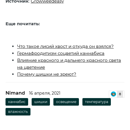
Источник
:
Growweedeasy
Еще почитать:
Что такое лисий хвост и откуда он взялся?
Гермафродитизм соцветий каннабиса
Влияние красного и дальнего красного света
на цветение
Почему шишки не зреют?
Nimand
16 апреля, 2021
8
каннабис
шишки
освещение
температура
влажность