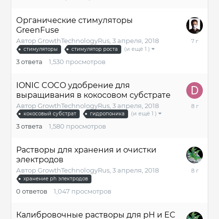
2018
Органические стимуляторы
GreenFuse
5
Автор
GrowthTechnologyRus
,
3 апреля, 2018
сентября,
(и ещё 1 )
стимуляторы
стимулятор роста
2018
3
ответа
1,530
просмотров
IONIC COCO удобрение для
выращивания в кокосовом субстрате
26
Автор
GrowthTechnologyRus
,
3 апреля, 2018
мая,
(и ещё 1 )
кокосовый субстрат
гидропоника
2018
3
ответа
1,580
просмотров
Растворы для хранения и очистки
электродов
3
Автор
GrowthTechnologyRus
,
3 апреля, 2018
апреля,
хранение ph электродов
2018
0
ответов
1,047
просмотров
Калибровочные растворы для pH и EC