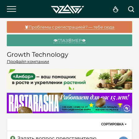
🦞Проблемы с регистрацией? — тебе сюда
👁️ГЛАЗ⦿МЕР👁️
Growth Technology
Профайл компании
СОРТИРОВКА
Задать вопрос представителю