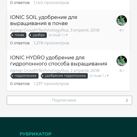
0
ответов
1,140
просмотров
2018
IONIC SOIL удобрение для
выращивания в почве
3
Автор
GrowthTechnologyRus
,
3 апреля, 2018
апреля,
(и ещё 1 )
почва
удобра
2018
0
ответов
1,278
просмотров
IONIC HYDRO удобрение для
гидропонного способа выращивания
2
Автор
GrowthTechnologyRus
,
2 апреля, 2018
апреля,
(и ещё 1 )
гидропоника
удобрения гидропоника
2018
0
ответов
1,237
просмотров
Подписчики
2
РУБРИКАТОР