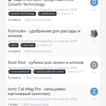
Growth Technology
19
Автор
GrowthTechnologyRus
,
2 апреля, 2018
декабря,
(и ещё 2 )
growth technology
удобрения
2019
3
ответа
1,328
просмотров
Formulex - удобрение для рассады и
клонов
19
Автор
GrowthTechnologyRus
,
2 апреля, 2018
декабря,
(и ещё 2 )
вега
рассада
2024
2
ответа
1,628
просмотров
Root Riot - кубики для семян и клонов
Автор
GrowthTechnologyRus
,
3 апреля, 2018
3
(и ещё 2 )
клонирование
проращивание семян
сентября,
3
ответа
1,720
просмотров
2020
Ionic Cal-Mag Pro - кальциево-
магниевый комплекс
13
Автор
GrowthTechnologyRus
,
3 апреля, 2018
сентября,
1
ответ
1,369
просмотров