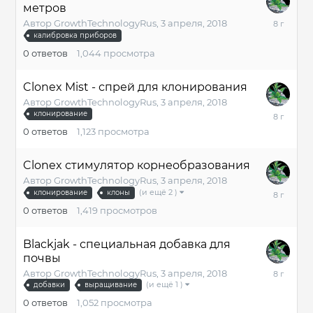
метров
3
Автор
GrowthTechnologyRus
,
3 апреля, 2018
апреля,
калибровка приборов
2018
0
ответов
1,044
просмотра
Clonex Mist - спрей для клонирования
Автор
GrowthTechnologyRus
,
3 апреля, 2018
3
клонирование
апреля,
0
ответов
1,123
просмотра
2018
Clonex стимулятор корнеобразования
Автор
GrowthTechnologyRus
,
3 апреля, 2018
3
(и ещё 2 )
клонирование
клоны
апреля,
0
ответов
1,419
просмотров
2018
Blackjak - специальная добавка для
почвы
3
Автор
GrowthTechnologyRus
,
3 апреля, 2018
апреля,
(и ещё 1 )
добавки
выращивание
2018
0
ответов
1,052
просмотра