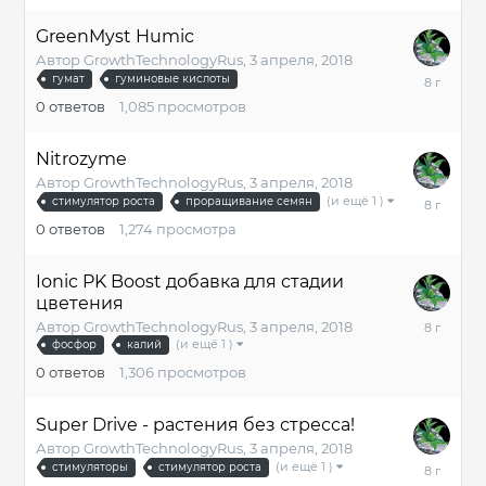
GreenMyst Humic
Автор
GrowthTechnologyRus
,
3 апреля, 2018
3
гумат
гуминовые кислоты
апреля,
0
ответов
1,085
просмотров
2018
Nitrozyme
Автор
GrowthTechnologyRus
,
3 апреля, 2018
3
(и ещё 1 )
стимулятор роста
проращивание семян
апреля,
0
ответов
1,274
просмотра
2018
Ionic PK Boost добавка для стадии
цветения
3
Автор
GrowthTechnologyRus
,
3 апреля, 2018
апреля,
(и ещё 1 )
фосфор
калий
2018
0
ответов
1,306
просмотров
Super Drive - растения без стресса!
Автор
GrowthTechnologyRus
,
3 апреля, 2018
3
(и ещё 1 )
стимуляторы
стимулятор роста
апреля,