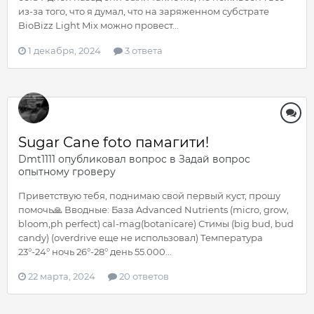
из-за того, что я думал, что на заряженном субстрате
BioBizz Light Mix можно провест...
1 декабря, 2024
3 ответа
Sugar Cane foto памагити!
Dmt1111
опубликовал вопрос в
Задай вопрос
опытному гроверу
Приветствую тебя, поднимаю свой первый куст, прошу
помочь🙏 Вводные: База Advanced Nutrients (micro, grow,
bloom,ph perfect) cal-mag(botanicare) Стимы (big bud, bud
candy) (overdrive еще не использовал) Температура
23°-24° ночь 26°-28° день 55.000...
22 марта, 2024
20 ответов