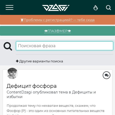
🦞Проблемы с регистрацией? — тебе сюда
👁️ГЛАЗ⦿МЕР👁️
Другие варианты поиска
Дефицит фосфора
ContentDzagi
опубликовал тема в
Дефициты и
избытки
Продолжая тему по нехватам веществ, скажем, что
Фосфор (Р) - это один из основных питательных веществ