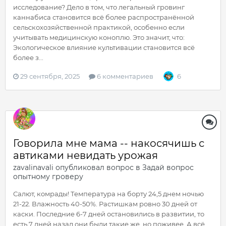
исследование? Дело в том, что легальный гровинг
каннабиса становится всё более распространённой
сельскохозяйственной практикой, особенно если
учитывать медицинскую коноплю. Это значит, что:
Экологическое влияние культивации становится всё
более з...
29 сентября, 2025
6 комментариев
6
Говорила мне мама -- накосячишь с
автиками невидать урожая
zavalinavali
опубликовал вопрос в
Задай вопрос
опытному гроверу
Салют, комрады! Температура на борту 24,5 днем ночью
21-22. Влажность 40-50%. Растишкам ровно 30 дней от
каски. Последние 6-7 дней остановились в развитии, то
есть 7 дней назад они были такие же, но поживее. А всё