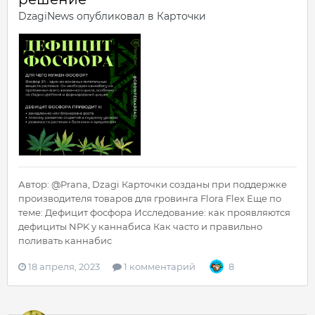
DzagiNews
опубликовал в
Карточки
Автор: @Prana, Dzagi Карточки созданы при поддержке
производителя товаров для гровинга Flora Flex Еще по
теме: Дефицит фосфора Исследование: как проявляются
дефициты NPK у каннабиса Как часто и правильно
поливать каннабис
18 апреля, 2023
1 комментарий
8