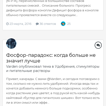
(N-P-K), перечисленных в большинстве составов
питательных смесей... Описание больного: Прогресс
дефицита фосфора конопли Дефицит фосфора в конопле
обычно проявляется вместе со следующим...
23 марта, 2016
36 ответов
25
Фосфор-парадокс: когда больше не
значит лучше
Varden
опубликовал тема в
Удобрения, стимуляторы
и питательные растворы
Привет, камрады. С вами @Varden, и сегодня поговорим о
том, сколько не нужно лить удобрений. Иногда ведь так и
хочется добавить немного больше подкормки, особенно
когда растение уже цветет, а под рукой есть какой-нибудь
хайповый «бустер для гигантских шишек». Вот только есть
ли в этом смысл или эффе...