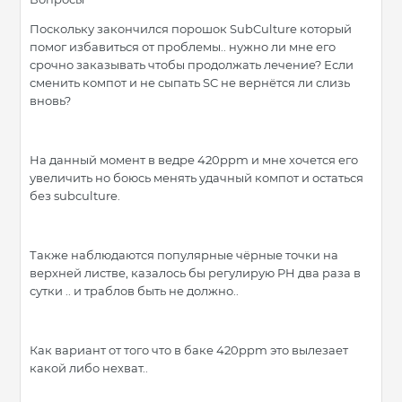
Поскольку закончился порошок SubCulture который
помог избавиться от проблемы.. нужно ли мне его
срочно заказывать чтобы продолжать лечение? Если
сменить компот и не сыпать SC не вернётся ли слизь
вновь?
На данный момент в ведре 420ppm и мне хочется его
увеличить но боюсь менять удачный компот и остаться
без subculture.
Также наблюдаются популярные чёрные точки на
верхней листве, казалось бы регулирую PH два раза в
сутки .. и траблов быть не должно..
Как вариант от того что в баке 420ppm это вылезает
какой либо нехват..