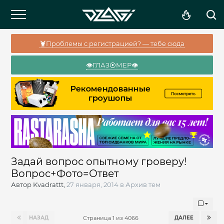
🦞Проблемы с регистрацией? — тебе сюда
👁️ГЛАЗ⦿МЕР👁️
Задай вопрос опытному гроверу!
Вопрос+Фото=Ответ
Автор
Kvadrattt
,
27 января, 2014
в
Архив тем
НАЗАД
ДАЛЕЕ
Страница 1 из 4066