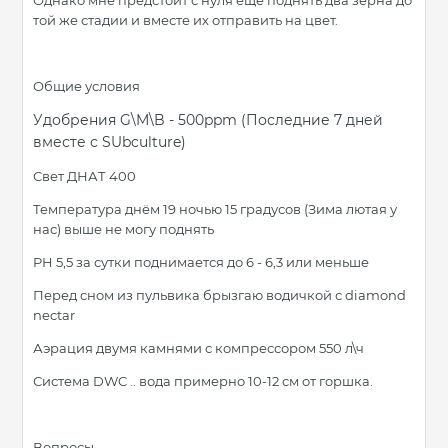
Однако мне предстоит с нуля ещё поднять два зерна до
той же стадии и вместе их отправить на цвет.
Общие условия
Удобрения G\M\B - 500ppm (Последние 7 дней
вместе с SUbculture)
Свет ДНАТ 400
Температура днём 19 ночью 15 градусов (Зима лютая у
нас) выше не могу поднять
PH 5,5 за сутки поднимается до 6 - 6,3 или меньше
Перед сном из пульвика брызгаю водичкой с diamond
nectar
Аэрация двумя камнями с компрессором 550 л\ч
Система DWC .. вода примерно 10-12 см от горшка.
Вопросы