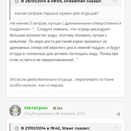
В 28/01/2014 в 08:05, Dreadmen сказал:
какой литраж горшка нужен для огурцов?
Не менее 5 литров ,лучше с дренажными отверстиями и
поддоном . "...
Следует помнить, что огурцы расходуют
большое количество воды, поэтому поливать лучше с
избытком. По мере роста растений корни проникнут из
дренажных отверстий верхнего дна в нижний поддон, и будут
оттуда в солнечные дни активно поглощать воду. Почва при
этом остается не переувлажненной..."
Это если действительно огурцы , переливать то тоже
особо нельзя , как и марью.
Метатрон
224
Опубликовано
28 января, 2014
В 27/01/2014 в 19:42, Stawr сказал: