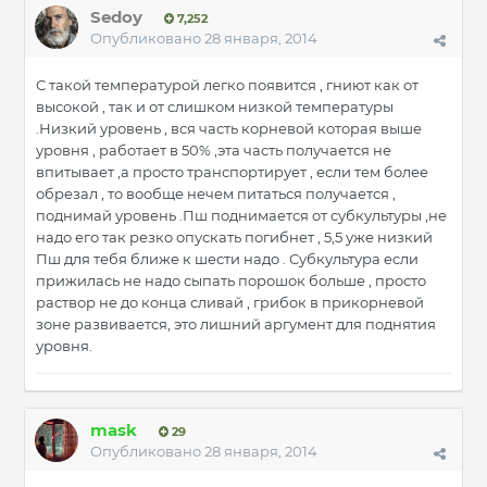
Sedoy
7,252
Опубликовано
28 января, 2014
С такой температурой легко появится , гниют как от
высокой , так и от слишком низкой температуры
.Низкий уровень , вся часть корневой которая выше
уровня , работает в 50% ,эта часть получается не
впитывает ,а просто транспортирует , если тем более
обрезал , то вообще нечем питаться получается ,
поднимай уровень .Пш поднимается от субкультуры ,не
надо его так резко опускать погибнет , 5,5 уже низкий
Пш для тебя ближе к шести надо . Субкультура если
прижилась не надо сыпать порошок больше , просто
раствор не до конца сливай , грибок в прикорневой
зоне развивается, это лишний аргумент для поднятия
уровня.
mask
29
Опубликовано
28 января, 2014