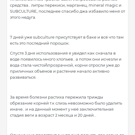
средства.. литры перекиси, марганец, mineral magic и
SUBCULTURE, последнее спасибо джа избавило меня от
этого недуга.
7 дней уже subculture присутствует в баке и всё что там
есть это последний порошок.
Спустя 3 дня использования я увидел как сначала в
воде появилось много хлопьев.. а потом они исчезли и
вода стала чистой\прозрачной, корни отросли уже до
приличных объёмов и растение начало активно
развиваться.
За время болезни растиха пережила трижды
обрезание корней т.к слизь невозможно было удалить
иначе.. и на данный момент у неё заключительная
стадия веги а возраст 2 месяца и 20 дней...