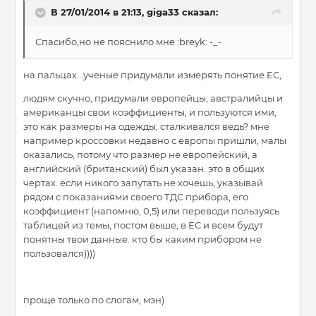
В 27/01/2014 в 21:13, giga33 сказал:
Спасибо,но не пояснило мне :breyk: -_-
на пальцах...ученые придумали измерять понятие ЕС,
людям скучно, придумали европейцы, австралийцы и
американцы свои коэффициенты, и пользуются ими,
это как размеры на одежды, сталкивался ведь? мне
например кроссовки недавно с европы пришли, малы
оказались, потому что размер не европейский, а
английский (британский) был указан. это в общих
чертах. если никого запутать не хочешь, указывай
рядом с показаниями своего ТДС прибора, его
коэффициент (напомню, 0,5) или переводи пользуясь
таблицей из темы, постом выше, в ЕС и всем будут
понятны твои данные. кто бы каким прибором не
пользовался))))
проще только по слогам, мэн)