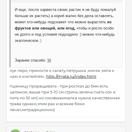
И еще, после харвеста своих растих я не буду пожалуй
больше их растить) а короб жалко без дела оставлять,
может кто-нибудь подскажет что можно вырастить
из
фруктов или овощей, или ягод,
чтобы и росло особо
не долго и под условия подходило :) можно что-нибудь
;)
экзотическое
Заранее спасибо :)))
лук перо, пряности к салату,петрушка ,кинза ,мята к
чаю и коктейлям ,
http://mjata.ru/index.html
пшеницу проращивать - при ростках до 5мм есть
целиком, выше при 5-10 см стричь зелень гнать сок и
пить по 50 мл( но соковыжималка нужна качественная
трава однако,этим рак и всякие бяки
лечат,нетрадиционно)