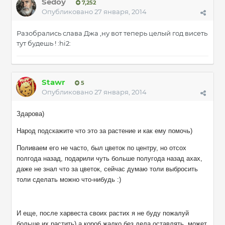
Sedoy
7,252
Опубликовано
27 января, 2014
Разобрались слава Джа ,ну вот теперь целый год висеть
тут будешь ! :hi2:
Stawr
5
Опубликовано
27 января, 2014
Здарова)
Народ подскажите что это за растение и как ему помочь)
Поливаем его не часто, был цветок по центру, но отсох
полгода назад, подарили чуть больше полугода назад ахах,
даже не знал что за цветок, сейчас думаю толи выбросить
толи сделать можно что-нибудь :)
И еще, после харвеста своих растих я не буду пожалуй
больше их растить) а короб жалко без дела оставлять, может