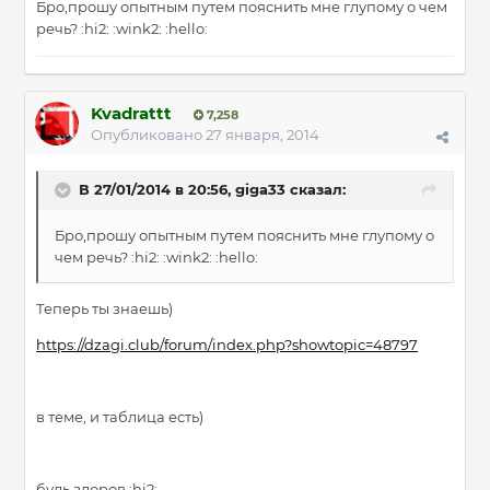
Бро,прошу опытным путем пояснить мне глупому о чем
речь? :hi2: :wink2: :hello:
Kvadrattt
7,258
Опубликовано
27 января, 2014
В 27/01/2014 в 20:56, giga33 сказал:
Бро,прошу опытным путем пояснить мне глупому о
чем речь? :hi2: :wink2: :hello:
Теперь ты знаешь)
https://dzagi.club/forum/index.php?showtopic=48797
в теме, и таблица есть)
будь здоров :hi2: