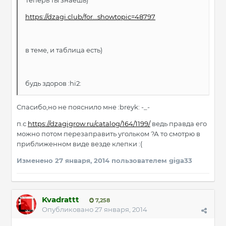
Теперь ты знаешь)
https://dzagi.club/for...showtopic=48797
в теме, и таблица есть)
будь здоров :hi2:
Спасибо,но не пояснило мне :breyk: -_-
п.с
https://dzagigrow.ru/catalog/164/1199/
ведь правда его
можно потом перезаправить угольком ?А то смотрю в
приближенном виде везде клепки :(
Изменено
27 января, 2014
пользователем giga33
Kvadrattt
7,258
Опубликовано
27 января, 2014