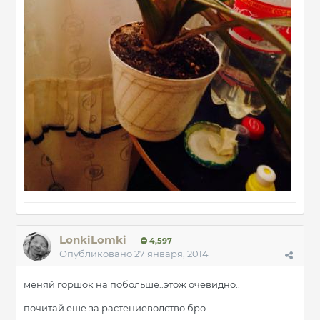
LonkiLomki
4,597
Опубликовано
27 января, 2014
меняй горшок на побольше..этож очевидно..
почитай еше за растениеводство бро..