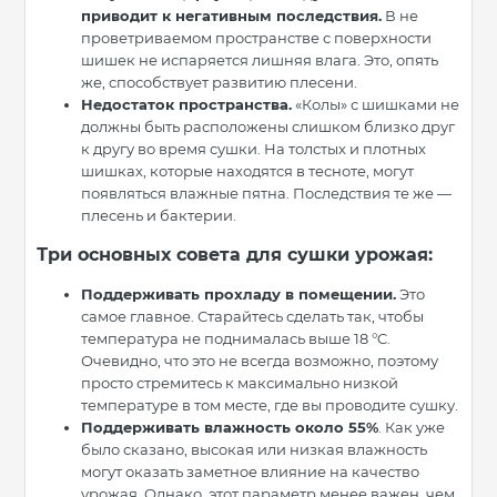
приводит к негативным последствия.
В не
проветриваемом пространстве с поверхности
шишек не испаряется лишняя влага. Это, опять
же, способствует развитию плесени.
Недостаток пространства.
«Колы» с шишками не
должны быть расположены слишком близко друг
к другу во время сушки. На толстых и плотных
шишках, которые находятся в тесноте, могут
появляться влажные пятна. Последствия те же —
плесень и бактерии.
Три основных совета для сушки урожая:
Поддерживать прохладу в помещении.
Это
самое главное. Старайтесь сделать так, чтобы
температура не поднималась выше 18 °C.
Очевидно, что это не всегда возможно, поэтому
просто стремитесь к максимально низкой
температуре в том месте, где вы проводите сушку.
Поддерживать влажность около 55%
. Как уже
было сказано, высокая или низкая влажность
могут оказать заметное влияние на качество
урожая. Однако, этот параметр менее важен, чем