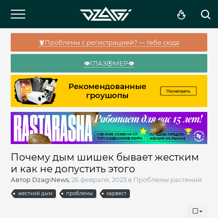
🦞Проблемы с регистрацией? — тебе сюда
👁️ГЛАЗ⦿МЕР👁️
Почему дым шишек бывает жестким
и как не допустить этого
Автор
DzagiNews
,
26 февраля, 2023
в
Проблемы растений
жесткий дым
проблемы
харвест