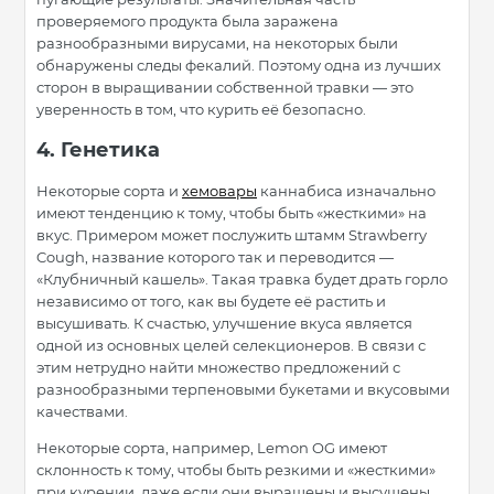
проверяемого продукта была заражена
разнообразными вирусами, на некоторых были
обнаружены следы фекалий. Поэтому одна из лучших
сторон в выращивании собственной травки — это
уверенность в том, что курить её безопасно.
4. Генетика
Некоторые сорта и
хемовары
каннабиса изначально
имеют тенденцию к тому, чтобы быть «жесткими» на
вкус. Примером может послужить штамм Strawberry
Cough, название которого так и переводится —
«Клубничный кашель». Такая травка будет драть горло
независимо от того, как вы будете её растить и
высушивать. К счастью, улучшение вкуса является
одной из основных целей селекционеров. В связи с
этим нетрудно найти множество предложений с
разнообразными терпеновыми букетами и вкусовыми
качествами.
Некоторые сорта, например, Lemon OG имеют
склонность к тому, чтобы быть резкими и «жесткими»
при курении, даже если они выращены и высушены