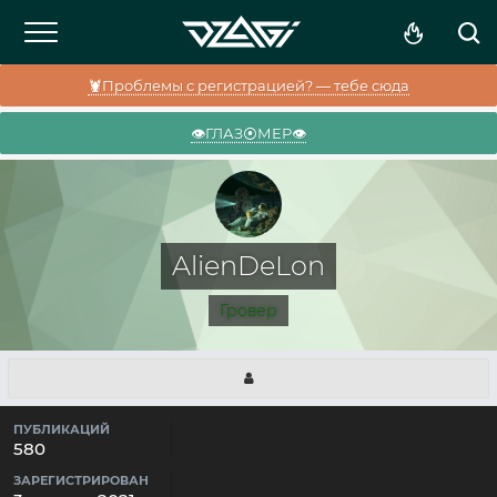
🦞Проблемы с регистрацией? — тебе сюда
👁️ГЛАЗ⦿МЕР👁️
AlienDeLon
Гровер
ПУБЛИКАЦИЙ
580
ЗАРЕГИСТРИРОВАН