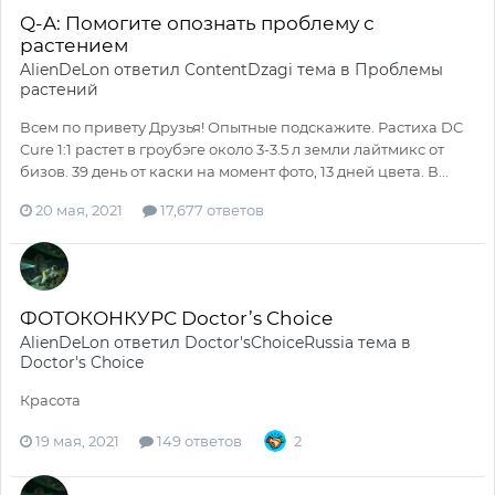
Q-A: Помогите опознать проблему с
растением
AlienDeLon
ответил
ContentDzagi
тема в
Проблемы
растений
Всем по привету Друзья! Опытные подскажите. Растиха DC
Cure 1:1 растет в гроубэге около 3-3.5 л земли лайтмикс от
бизов. 39 день от каски на момент фото, 13 дней цвета. В...
20 мая, 2021
17,677 ответов
ФОТОКОНКУРС Doctor’s Choice
AlienDeLon
ответил
Doctor'sChoiceRussia
тема в
Doctor's Choice
Красота
19 мая, 2021
149 ответов
2