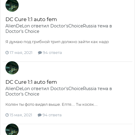
DC Cure 1:1 auto fem
AlienDeLon
ответил
Doctor'sChoiceRussia
тема в
Doctor's Choice
Я думаю под грибной трип должно зайти как надо
17 мая, 2021
94 ответа
DC Cure 1:1 auto fem
AlienDeLon
ответил
Doctor'sChoiceRussia
тема в
Doctor's Choice
Колян ты фото видел выше. Ептя.... Ты косяк....
15 мая, 2021
94 ответа