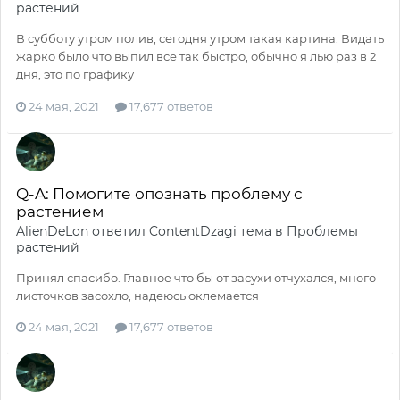
растений
В субботу утром полив, сегодня утром такая картина. Видать
жарко было что выпил все так быстро, обычно я лью раз в 2
дня, это по графику
24 мая, 2021
17,677 ответов
Q-A: Помогите опознать проблему с
растением
AlienDeLon
ответил
ContentDzagi
тема в
Проблемы
растений
Принял спасибо. Главное что бы от засухи отчухался, много
листочков засохло, надеюсь оклемается
24 мая, 2021
17,677 ответов