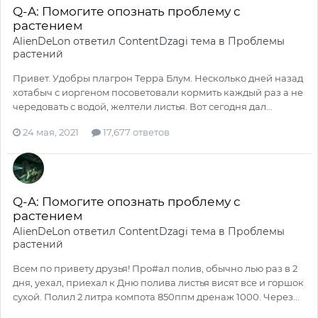
Q-A: Помогите опознать проблему с
растением
AlienDeLon
ответил
ContentDzagi
тема в
Проблемы
растений
Привет. Удобры плагрон Терра Блум. Несколько дней назад
хотабыч с иоргеном посоветовали кормить каждый раз а не
чередовать с водой, желтели листья. Вот сегодня дал...
24 мая, 2021
17,677 ответов
Q-A: Помогите опознать проблему с
растением
AlienDeLon
ответил
ContentDzagi
тема в
Проблемы
растений
Всем по привету друзья! Про#ал полив, обычно лью раз в 2
дня, уехал, приехал к Дню полива листья висят все и горшок
сухой. Полил 2 литра компота 850ппм дренаж 1000. Через...