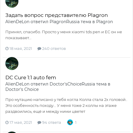
Задать вопрос представителю Plagron
AlienDeLon
ответил
PlagronRussia
тема в
Plagron
Принял, спасибо. Просто у меня xiaomi tds pen и EC он не
показывает...
18 мая, 2021
240 ответов
DC Cure 1:1 auto fem
AlienDeLon
ответил
Doctor'sChoiceRussia
тема в
Doctor's Choice
Про мутацию написано у тебя когла Колла стала 2х головой..
Это особенность походу... У меня тоже 2 коллы на этаже
раздвоились, ещё и между ними цветет
17 мая, 2021
94 ответа
1