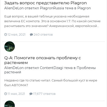
Задать вопрос представителю Plagron
AlienDeLon
ответил
PlagronRussia
тема в
Plagron
Ещё вопрос, в вашей таблице указана необходимая
величина EC компота. Это в основном 1.7. По какой системе
расчитывать это значение? Американской, европейской...
12 мая, 2021
240 ответов
Q-A: Помогите опознать проблему с
растением
AlienDeLon
ответил
ContentDzagi
тема в
Проблемы
растений
Недавно где то статью читал. Самый большой куст в мире
был АВТОМАТ
11 мая, 2021
17,677 ответов