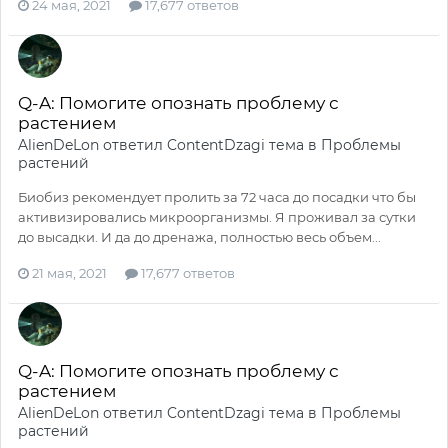
24 мая, 2021
17,677 ответов
Q-A: Помогите опознать проблему с
растением
AlienDeLon
ответил
ContentDzagi
тема в
Проблемы
растений
Биобиз рекомендует пролить за 72 часа до посадки что бы
активизировались микроорганизмы. Я проживал за сутки
до высадки. И да до дренажа, полностью весь объем...
21 мая, 2021
17,677 ответов
Q-A: Помогите опознать проблему с
растением
AlienDeLon
ответил
ContentDzagi
тема в
Проблемы
растений