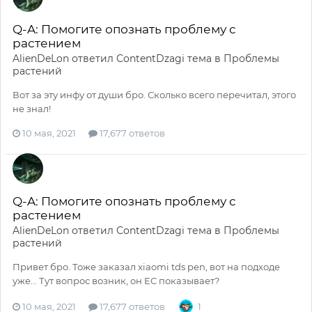
Q-A: Помогите опознать проблему с
растением
AlienDeLon
ответил
ContentDzagi
тема в
Проблемы
растений
Вот за эту инфу от души бро. Сколько всего перечитал, этого
не знал!
10 мая, 2021
17,677 ответов
Q-A: Помогите опознать проблему с
растением
AlienDeLon
ответил
ContentDzagi
тема в
Проблемы
растений
Привет бро. Тоже заказал xiaomi tds pen, вот на подходе
уже... Тут вопрос возник, он EC показывает?
10 мая, 2021
17,677 ответов
1