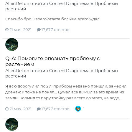
AlienDeLon
ответил
ContentDzagi
тема в
Проблемы
растений
Спасибо бро. Твоего ответа больше всего ждал
21 мая, 2021
17,677 ответов
Q-A: Помогите опознать проблему с
растением
AlienDeLon
ответил
ContentDzagi
тема в
Проблемы
растений
Я всю дорогу лил по 2 л, приборы недавно пришли, замерил
дренаж и тоже не понял... Думал все вымыл за это время из
земли. Кормил то пару тройку раз всего до этого, на воде...
21 мая, 2021
17,677 ответов
1