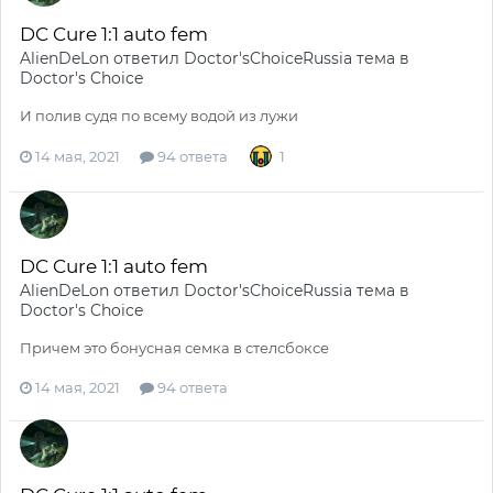
DC Cure 1:1 auto fem
AlienDeLon
ответил
Doctor'sChoiceRussia
тема в
Doctor's Choice
И полив судя по всему водой из лужи
14 мая, 2021
94 ответа
1
DC Cure 1:1 auto fem
AlienDeLon
ответил
Doctor'sChoiceRussia
тема в
Doctor's Choice
Причем это бонусная семка в стелсбоксе
14 мая, 2021
94 ответа