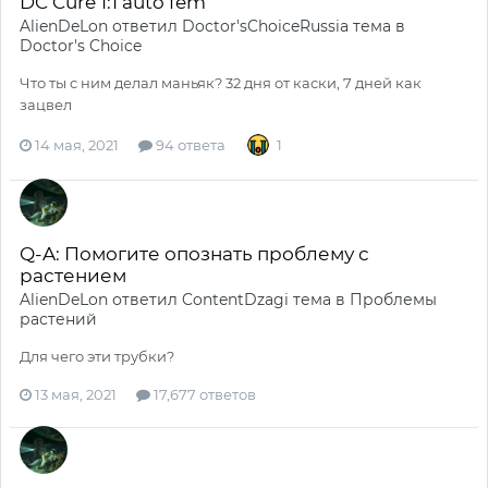
DC Cure 1:1 auto fem
AlienDeLon
ответил
Doctor'sChoiceRussia
тема в
Doctor's Choice
Что ты с ним делал маньяк? 32 дня от каски, 7 дней как
зацвел
14 мая, 2021
94 ответа
1
Q-A: Помогите опознать проблему с
растением
AlienDeLon
ответил
ContentDzagi
тема в
Проблемы
растений
Для чего эти трубки?
13 мая, 2021
17,677 ответов