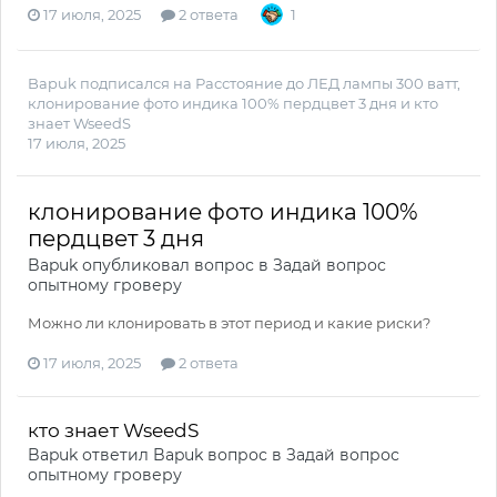
17 июля, 2025
2 ответа
1
Bapuk
подписался на
Расстояние до ЛЕД лампы 300 ватт
,
клонирование фото индика 100% пердцвет 3 дня
и
кто
знает WseedS
17 июля, 2025
клонирование фото индика 100%
пердцвет 3 дня
Bapuk
опубликовал вопрос в
Задай вопрос
опытному гроверу
Можно ли клонировать в этот период и какие риски?
17 июля, 2025
2 ответа
кто знает WseedS
Bapuk
ответил
Bapuk
вопрос в
Задай вопрос
опытному гроверу