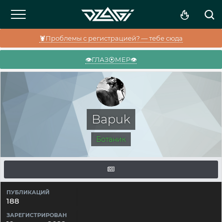
🦞Проблемы с регистрацией? — тебе сюда
👁️ГЛАЗ⦿МЕР👁️
Bapuk
Ботаник
ПУБЛИКАЦИЙ
188
ЗАРЕГИСТРИРОВАН