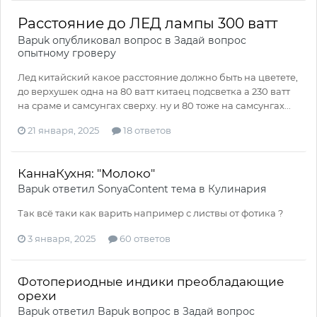
Расстояние до ЛЕД лампы 300 ватт
Bapuk
опубликовал вопрос в
Задай вопрос
опытному гроверу
Лед китайский какое расстояние должно быть на цветете,
до верхушек одна на 80 ватт китаец подсветка а 230 ватт
на сраме и самсунгах сверху. ну и 80 тоже на самсунгах...
21 января, 2025
18 ответов
КаннаКухня: "Молоко"
Bapuk
ответил
SonyaContent
тема в
Кулинария
Так всё таки как варить например с листвы от фотика ?
3 января, 2025
60 ответов
Фотопериодные индики преобладающие
орехи
Bapuk
ответил
Bapuk
вопрос в
Задай вопрос