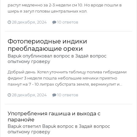
растут медленно за 2-3 недели см 10. Но вроде пошли в
ширь я загул головы центральных кол.
28 декабря, 2024
10 ответов
Фотопериодные индики
преобладающие орехи
Bapuk
опубликовал вопрос в
Задай вопрос
опытному гроверу
Добрый день. Хотел уточнить таблицу полива гибридами
фидинг 3 неделя пошла небольшие мячики приятно
пахнут на 7 - 10 литрах субстрата земля, вермикулит и...
28 декабря, 2024
10 ответов
Употребления гашиша и выхода с
паранойе
Bapuk
ответил
Bapuk
вопрос в
Задай вопрос
опытному гроверу