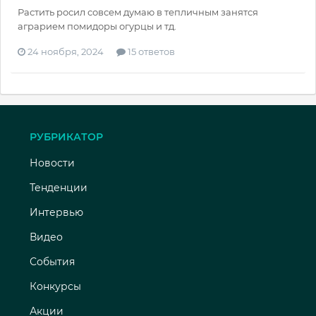
Растить росил совсем думаю в тепличным занятся
аграрием помидоры огурцы и тд.
24 ноября, 2024
15 ответов
РУБРИКАТОР
Новости
Тенденции
Интервью
Видео
События
Конкурсы
Акции