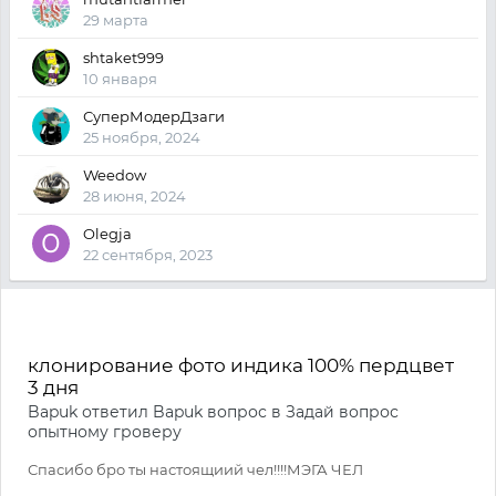
29 марта
shtaket999
10 января
СуперМодерДзаги
25 ноября, 2024
Weedow
28 июня, 2024
Olegja
22 сентября, 2023
клонирование фото индика 100% пердцвет
3 дня
Bapuk
ответил
Bapuk
вопрос в
Задай вопрос
опытному гроверу
Спасибо бро ты настоящиий чел!!!!МЭГА ЧЕЛ