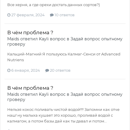
Все херня, а где орехи достать данных сортов?)
27 февраля, 2024
10 ответов
В чём проблема ?
Maids
ответил
Kayli
вопрос в
Задай вопрос опытному
гроверу
Кальций-Магний Я пользуюсь Калмаг-Сенси от Advanced
Nutriens
6 января, 2024
20 ответов
В чём проблема ?
Maids
ответил
Kayli
вопрос в
Задай вопрос опытному
гроверу
Нельзя кокос поливать чистой водой!!!! Запомни как отче
наш! ну малыха кушает это хорошо, проливай водой с
калмагом, а потом базы дай как ты давал и потом...