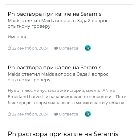
Ph раствора при капле на Seramis
Maids
ответил
Maids
вопрос в
Задай вопрос
опытному гроверу
Именно)
22 сентября, 2024
8 ответов
1
Ph раствора при капле на Seramis
Maids
ответил
Maids
вопрос в
Задай вопрос
опытному гроверу
Ну вот плюс минус такая же история, сменил AN на
Emerland harvest, и начались какие то непонятки…. Пш в
баке вроде в норм диапазоне, а малых и как и у тебя на...
22 сентября, 2024
8 ответов
1
Ph раствора при капле на Seramis