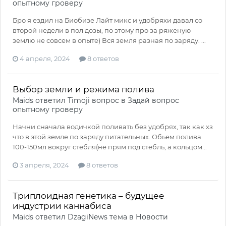
опытному гроверу
Бро я ездил на Биобизе Лайт микс и удобряхи давал со
второй недели в пол дозы, по этому про за ряженую
землю не совсем в опыте) Вся земля разная по заряду. ...
4 апреля, 2024
8 ответов
Выбор земли и режима полива
Maids
ответил
Timoji
вопрос в
Задай вопрос
опытному гроверу
Начни сначала водичкой поливать без удобрях, так как хз
что в этой земле по заряду питательных. Обьем полива
100-150мл вокруг стебля(не прям под стебль, а кольцом...
3 апреля, 2024
8 ответов
Триплоидная генетика – будущее
индустрии каннабиса
Maids
ответил
DzagiNews
тема в
Новости