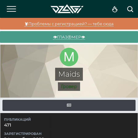
🦞Проблемы с регистрацией? — тебе сюда
👁️ГЛАЗ⦿МЕР👁️
Maids
Гровер
ПУБЛИКАЦИЙ
471
ЗАРЕГИСТРИРОВАН