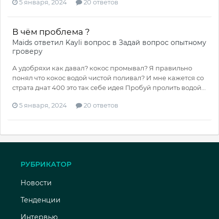
5 января, 2024
20 ответов
В чём проблема ?
Maids
ответил
Kayli
вопрос в
Задай вопрос опытному
гроверу
А удобряхи как давал? кокос промывал? Я правильно
понял что кокос водой чистой поливал? И мне кажется со
страта днат 400 это так себе идея Пробуй пролить водой...
5 января, 2024
20 ответов
РУБРИКАТОР
Новости
Тенденции
Интервью