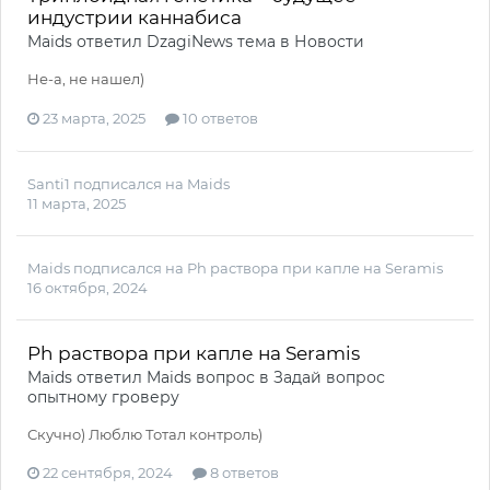
индустрии каннабиса
Maids
ответил
DzagiNews
тема в
Новости
Не-а, не нашел)
23 марта, 2025
10 ответов
Santi1
подписался на
Maids
11 марта, 2025
Maids
подписался на
Ph раствора при капле на Seramis
16 октября, 2024
Ph раствора при капле на Seramis
Maids
ответил
Maids
вопрос в
Задай вопрос
опытному гроверу
Скучно) Люблю Тотал контроль)
22 сентября, 2024
8 ответов