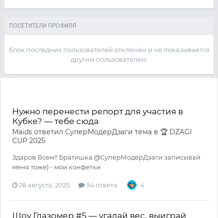
ПОСЕТИТЕЛИ ПРОФИЛЯ
Блок последних пользователей отключён и не показывается
другим пользователям.
Нужно перенести репорт для участия в
Кубке? — тебе сюда
Maids
ответил
СуперМодерДзаги
тема в
🏆 DZAGI
CUP 2025
Здаров Всем!! Братишка @СуперМодерДзаги записывай
меня тоже) - мои конфетки
28 августа, 2025
94 ответа
4
Шоу Глазомер #5 — угадай вес, выиграй