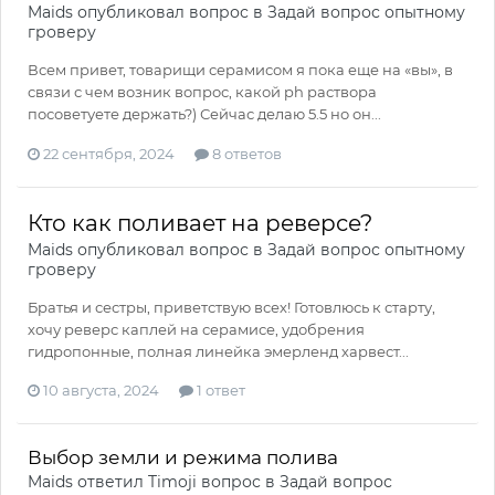
Maids
опубликовал вопрос в
Задай вопрос опытному
гроверу
Всем привет, товарищи серамисом я пока еще на «вы», в
связи с чем возник вопрос, какой ph раствора
посоветуете держать?) Сейчас делаю 5.5 но он...
22 сентября, 2024
8 ответов
Кто как поливает на реверсе?
Maids
опубликовал вопрос в
Задай вопрос опытному
гроверу
Братья и сестры, приветствую всех! Готовлюсь к старту,
хочу реверс каплей на серамисе, удобрения
гидропонные, полная линейка эмерленд харвест...
10 августа, 2024
1 ответ
Выбор земли и режима полива
Maids
ответил
Timoji
вопрос в
Задай вопрос