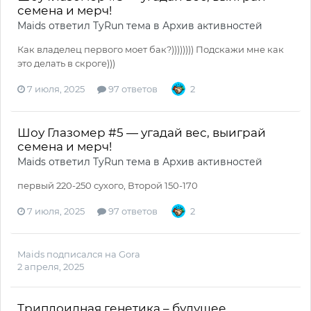
семена и мерч!
Maids
ответил
TyRun
тема в
Архив активностей
Как владелец первого моет бак?)))))))) Подскажи мне как
это делать в скроге)))
7 июля, 2025
97 ответов
2
Шоу Глазомер #5 — угадай вес, выиграй
семена и мерч!
Maids
ответил
TyRun
тема в
Архив активностей
первый 220-250 сухого, Второй 150-170
7 июля, 2025
97 ответов
2
Maids
подписался на
Gora
2 апреля, 2025
Триплоидная генетика – будущее