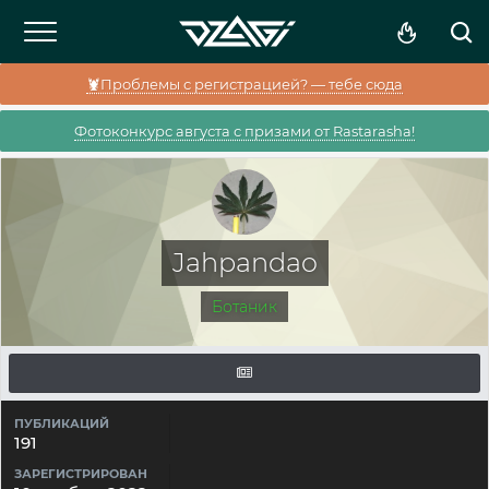
🦞Проблемы с регистрацией? — тебе сюда
Фотоконкурс августа с призами от Rastarasha!
Jahpandao
Ботаник
ПУБЛИКАЦИЙ
191
ЗАРЕГИСТРИРОВАН