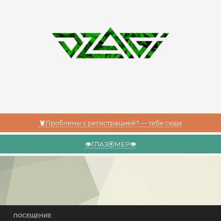
🦞Проблемы с регистрацией? — тебе сюда
👁️ГЛАЗ⦿МЕР👁️
ПОСЕЩЕНИЕ