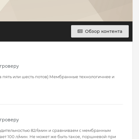
Обзор контента
 гроверу
на пять или шесть потов) Мембранные технологичнее и
 гроверу
водительностью 82л\мин и сравниваем с мембранным
ет 100 л/мин. Не может же быть такое, поршневой при