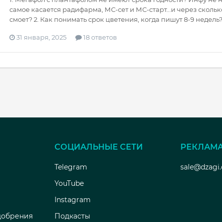
самое касается радифарма, МС-сет и МС-старт...и через скольк
смоет? 2. Как понимать срок цветения, когда пишут 8-9 недель
31 января, 2025
18 ответов
СОЦИАЛЬНЫЕ СЕТИ
РЕКЛАМ
Telegram
sale@dzagi
YouTube
Instagram
добрения
Подкасты