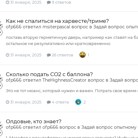
31 января, 2025
9 ответов
Как не спалиться на харвесте/триме?
ofp666
ответил
msiterpascal
вопрос в
Задай вопрос опыт
поставь вторую герметичную дверь, например как ставят на бал
остальное не результативно или кратковременно
31 января, 2025
26 ответов
1
Сколько подать СО2 с баллона?
ofp666
ответил
TheHighnessCreator
вопрос в
Задай вопр
Это не тот нюанс, который нужен и важен. Потрать свое время
31 января, 2025
4 ответа
2
Олдовые, кто знает?
ofp666
ответил
ofp666
вопрос в
Задай вопрос опытному
1. Мегафол с плантафолом не имеют срока годности? Инфу не 