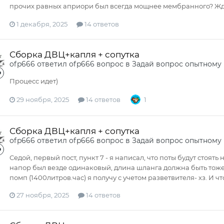
прочих равных априори был всегда мощнее мембранного? Жду 
1 декабря, 2025
14 ответов
Сборка ДВЦ+капля + сопутка
ofp666
ответил
ofp666
вопрос в
Задай вопрос опытному
Процесс идет)
29 ноября, 2025
14 ответов
1
Сборка ДВЦ+капля + сопутка
ofp666
ответил
ofp666
вопрос в
Задай вопрос опытному
Седой, первый пост, пункт 7 - я написал, что поты будут стоять
напор был везде одинаковый, длина шланга должна быть тоже
помп (1400литров.час) я получу с учетом разветвителя- хз. И что
27 ноября, 2025
14 ответов