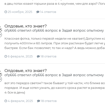
в двц потах юзают горшки раза в 4 крупнее, чем для аэро? Лог
25 ноября, 2025
14 ответов
Олдовые, кто знает?
ofp666
ответил
ofp666
вопрос в
Задай вопрос опытному
Классная фотка, только первой недели не хватает) Допустим к
получить 400ппм и 60 литров. При этом растихам будет легче 
быстрее. Если бак позволяет, то так и надо? А ведь можно доба
6 февраля, 2025
18 ответов
Олдовые, кто знает?
ofp666
ответил
ofp666
вопрос в
Задай вопрос опытному
вот это передоз светом? такое бывает у той части, что ближе в
порядке. И еще хотел узнать, до какого срока растет в размер
4-5см в день)
4 февраля, 2025
18 ответов