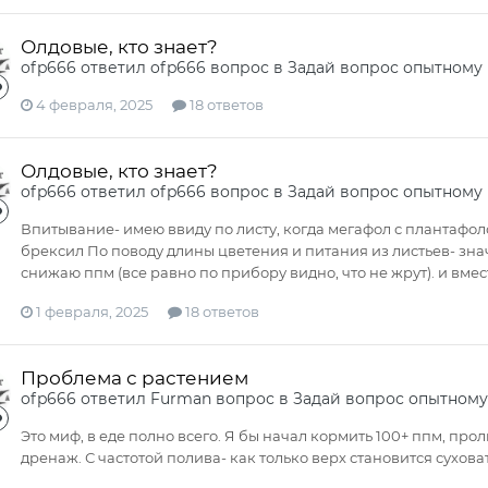
Олдовые, кто знает?
ofp666
ответил
ofp666
вопрос в
Задай вопрос опытному
4 февраля, 2025
18 ответов
Олдовые, кто знает?
ofp666
ответил
ofp666
вопрос в
Задай вопрос опытному
Впитывание- имею ввиду по листу, когда мегафол с плантафоло
брексил По поводу длины цветения и питания из листьев- знач
снижаю ппм (все равно по прибору видно, что не жрут). и вмест
1 февраля, 2025
18 ответов
Проблема с растением
ofp666
ответил
Furman
вопрос в
Задай вопрос опытному
Это миф, в еде полно всего. Я бы начал кормить 100+ ппм, пр
дренаж. С частотой полива- как только верх становится суховат