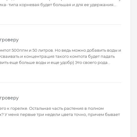
ика- типа корневая будет большая и для ее удержания...
 гроверу
омпот 500ппм и 50 литров. Но ведь можно добавить воды и
усваивать и концентрация такого компота будет падать
вить еще больше воды и еще удобр) Это своего рода...
 гроверу
сего к горелке. Остальная часть растения в полном
ах? У меня первые три недели цвета точно, причем бывает