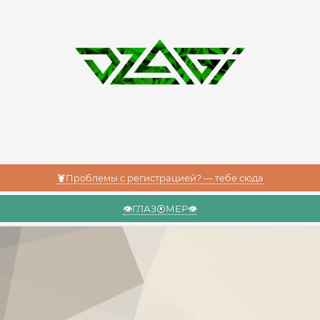
🦞Проблемы с регистрацией? — тебе сюда
👁️ГЛАЗ⦿МЕР👁️