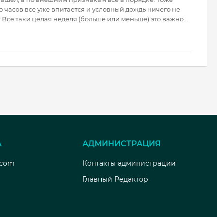
о часов все уже впитается и условный дождь ничего не
? Все таки целая неделя (больше или меньше) это важно...
А
АДМИНИСТРАЦИЯ
.com
Контакты администрации
Главный Редактор