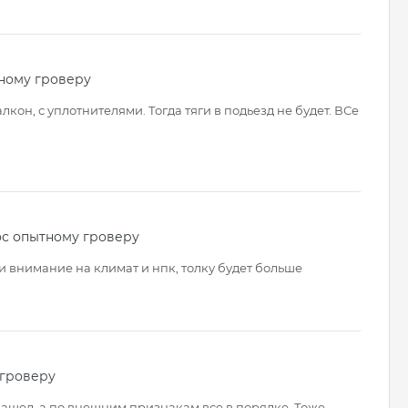
ному гроверу
кон, с уплотнителями. Тогда тяги в подьезд не будет. ВСе
ос опытному гроверу
 и внимание на климат и нпк, толку будет больше
 гроверу
нашел, а по внешним признакам все в порядке. Тоже