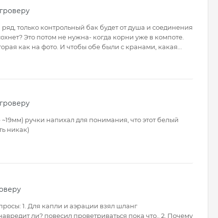
 гроверу
ин ряд, только контрольный бак будет от душа и соединения
асохнет? Это потом не нужна- когда корни уже в компоте.
орая как на фото. И чтобы обе были с кранами, какая...
 гроверу
р ~19мм) ручки напихал для понимания, что этот белый
ть никак)
роверу
росы: 1. Для капли и аэрации взял шланг
авредит ли? повесил проветриваться пока что.. 2. Почему