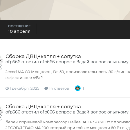
ПОСЕЩЕНИЕ
10 апреля
Сборка ДВЦ+капля + сопутка
ofp666
ответил
ofp666
вопрос в
Задай вопрос опытному
Jecod MA-80 Мощность, Вт: 50, производительность: 80 л/мин 
эффективнее л\Вт?
1 декабря, 2025
14 ответов
1
Сборка ДВЦ+капля + сопутка
ofp666
ответил
ofp666
вопрос в
Задай вопрос опытному
берем поршневой компрессор Hailea, ACO-328 60 Вт с произ
JECOD/JEBAO MA-100 который при той же мощности 60 Вт выда