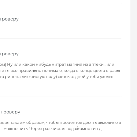
 гроверу
 гроверу
м) Ну или какой нибудь нитрат магния из аптеки...или
ит я все правильно понимаю, когда в конце цвета в разы
о рипена лью чистую воду) сколько дней у тебя уходит...
 гроверу
оливая такаим образом, чтобы процентов десять выходило в
- можно лить. Через раз чистая вода/компот и т.д.