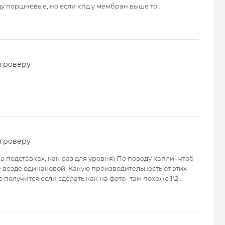
поршневые, но если кпд у мембран выше то...
 гроверу
 гроверу
 на подставках, как раз для уровня) По поводу капли- чтоб
 везде одинаковой. Какую производительность от этих
 получится если сделать как на фото- там похоже 1\2...