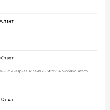
=Ответ
=Ответ
генных и натриевых ламп 266x87x73 моноблок , что то
=Ответ