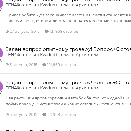
FEN4ik
ответил
Kvadrattt
тема в
Архив тем
Привет ребята.куст заканчивает цветения, листья становятся 
заканчивает цветения, листья становятся красными, это норм
27 августа, 2015
121,968 ответов
Задай вопрос опытному гроверу! Вопрос+Фото
FEN4ik
ответил
Kvadrattt
тема в
Архив тем
5 августа, 2015
121,968 ответов
Задай вопрос опытному гроверу! Вопрос+Фото
FEN4ik
ответил
Kvadrattt
тема в
Архив тем
Две растишки вроде сорт один,авто-бомба, только у одной ши
пойму почему.) Листья опали а какие остались жёлтые, стигмы 
5 августа, 2015
121,968 ответов