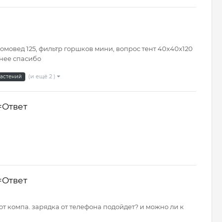
домовед 125, фильтр горшков мини, вопрос тент 40х40х120
анее спасибо
(и ещё 2 )
астений
=Ответ
=Ответ
от компа. зарядка от телефона подойдет? и можно ли к