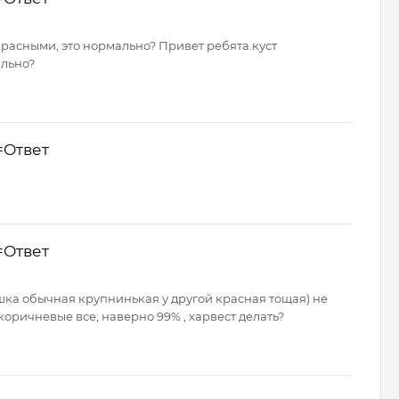
красными, это нормально? Привет ребята.куст
ально?
=Ответ
=Ответ
шка обычная крупнинькая у другой красная тощая) не
коричневые все, наверно 99% , харвест делать?