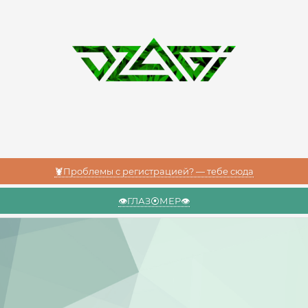
🦞Проблемы с регистрацией? — тебе сюда
👁️ГЛАЗ⦿МЕР👁️