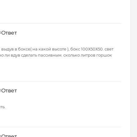
=Ответ
ыдув в боксе( на какой высоте ), бокс 100Х50Х50. свет
жно ли вдув сделать пассивным. сколько литров горшок
=Ответ
ть.
=Ответ