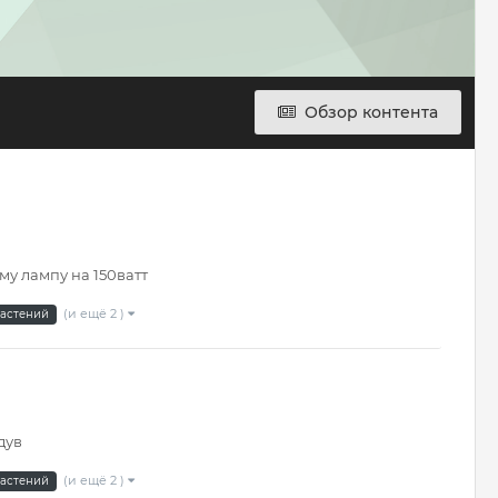
Обзор контента
му лампу на 150ватт
(и ещё 2 )
астений
дув
(и ещё 2 )
астений