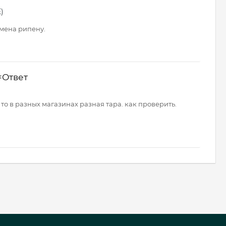
)
амена рипену.
=Ответ
то в разных магазинах разная тара. как проверить.