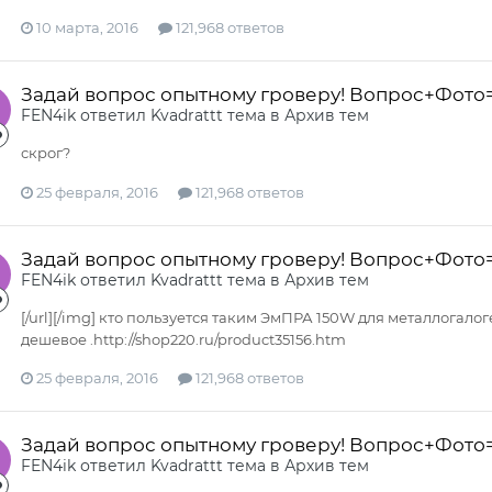
10 марта, 2016
121,968 ответов
Задай вопрос опытному гроверу! Вопрос+Фото
FEN4ik
ответил
Kvadrattt
тема в
Архив тем
скрог?
25 февраля, 2016
121,968 ответов
Задай вопрос опытному гроверу! Вопрос+Фото
FEN4ik
ответил
Kvadrattt
тема в
Архив тем
[/url][/img] кто пользуется таким ЭмПРА 150W для металлогало
дешевое .http://shop220.ru/product35156.htm
25 февраля, 2016
121,968 ответов
Задай вопрос опытному гроверу! Вопрос+Фото
FEN4ik
ответил
Kvadrattt
тема в
Архив тем