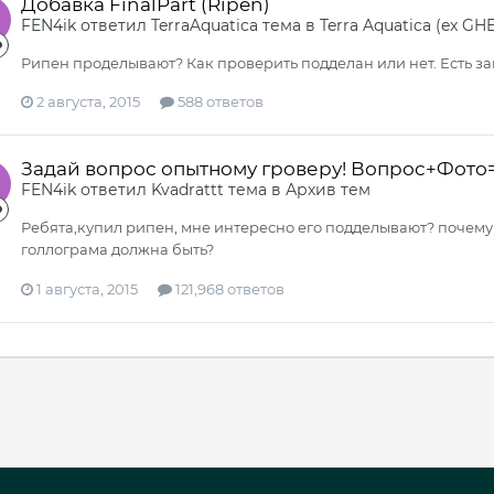
Добавка FinalPart (Ripen)
FEN4ik
ответил
TerraAquatica
тема в
Terra Aquatica (ex GHE
Рипен проделывают? Как проверить подделан или нет. Есть з
2 августа, 2015
588 ответов
Задай вопрос опытному гроверу! Вопрос+Фото
FEN4ik
ответил
Kvadrattt
тема в
Архив тем
Ребята,купил рипен, мне интересно его подделывают? почему 
голлограма должна быть?
1 августа, 2015
121,968 ответов