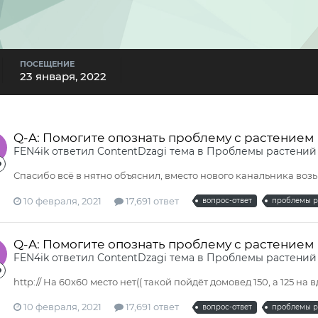
ПОСЕЩЕНИЕ
23 января, 2022
Q-A: Помогите опознать проблему с растением
FEN4ik
ответил
ContentDzagi
тема в
Проблемы растений
Спасибо всё в нятно объяснил, вместо нового канальника возь
10 февраля, 2021
17,691 ответ
вопрос-ответ
проблемы р
Q-A: Помогите опознать проблему с растением
FEN4ik
ответил
ContentDzagi
тема в
Проблемы растений
http:// На 60х60 место нет(( такой пойдёт домовед 150, а 125 на в
10 февраля, 2021
17,691 ответ
вопрос-ответ
проблемы р