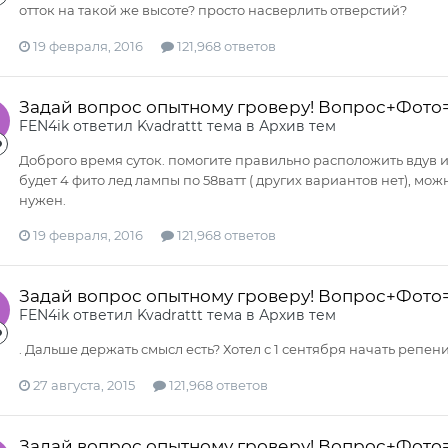
отток на такой же высоте? просто насверлить отверстий?
19 февраля, 2016
121,968 ответов
Задай вопрос опытному гроверу! Вопрос+Фото
FEN4ik
ответил
Kvadrattt
тема в
Архив тем
Доброго время суток. помогите правильно расположить вдув и в
будет 4 фито лед лампы по 58ватт ( других вариантов нет), мо
нужен.
19 февраля, 2016
121,968 ответов
Задай вопрос опытному гроверу! Вопрос+Фото
FEN4ik
ответил
Kvadrattt
тема в
Архив тем
. Дальше держать смысл есть? Хотел с 1 сентября начать репени
27 августа, 2015
121,968 ответов
Задай вопрос опытному гроверу! Вопрос+Фото