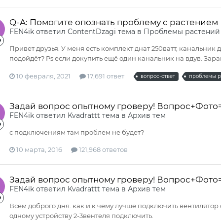
Q-A: Помогите опознать проблему с растением
FEN4ik
ответил
ContentDzagi
тема в
Проблемы растений
Привет друзья. У меня есть комплект днат 250ватт, канальник 
подойдёт? Ps если докупить ещё один канальник на вдув. Зар
10 февраля, 2021
17,691 ответ
вопрос-ответ
проблемы р
Задай вопрос опытному гроверу! Вопрос+Фото
FEN4ik
ответил
Kvadrattt
тема в
Архив тем
с подключениям там проблем не будет?
10 марта, 2016
121,968 ответов
Задай вопрос опытному гроверу! Вопрос+Фото
FEN4ik
ответил
Kvadrattt
тема в
Архив тем
Всем доброго дня. как и к чему лучше подключить вентилятор 
одному устройству 2-3вентеля подключить.