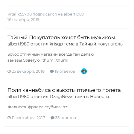
Vitalik55708
подписался на
albert1980
16 октября, 2019
Тайный Покупатель хочет быть мужиком
albert1980
ответил
krisgp
тема в
Тайный покупатель
Sovoc отличный магазин,всегда там делаю
заказы.Советую. :thum: :thum:
25 декабря, 2018
18 ответов
1
Поля каннабиса с высоты птичьего полета
albert1980
ответил
DzagiNews
тема в
Новости
Жадность фраера сгубила :hz:
11 сентября, 2017
35 ответов