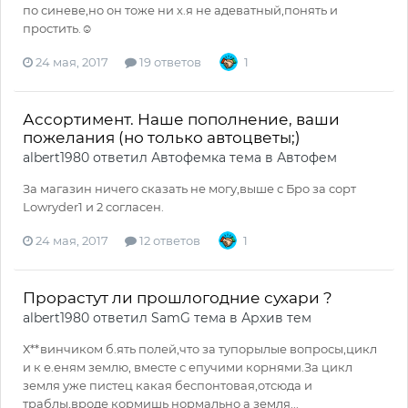
по синеве,но он тоже ни х.я не адеватный,понять и
простить.☺
24 мая, 2017
19 ответов
1
Ассортимент. Наше пополнение, ваши
пожелания (но только автоцветы;)
albert1980
ответил
Автофемка
тема в
Автофем
За магазин ничего сказать не могу,выше с Бро за сорт
Lowryder1 и 2 согласен.
24 мая, 2017
12 ответов
1
Прорастут ли прошлогодние сухари ?
albert1980
ответил
SamG
тема в
Архив тем
Х**винчиком б.ять полей,что за тупорылые вопросы,цикл
и к е.еням землю, вместе с епучими корнями.За цикл
земля уже пистец какая беспонтовая,отсюда и
траблы,вроде кормишь нормально а земля...