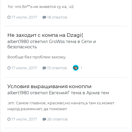
:hz: что Бл**ь не живется су ка, :v2:
17 июля, 2017
18 ответов
Не заходит с компа на Dzagi(
albert1980
ответил
GroWss
тема в
Сети и
безопасность
Вообще без проблем захожу.
17 июля, 2017
15 ответов
1
Условия выращивания конопли
albert1980
ответил
ЕвгенийГ
тема в
Архив тем
:sm: Самое главное, красиво,но начать,а там хз,может
народ размякнет, да поможет.
17 июля, 2017
26 ответов