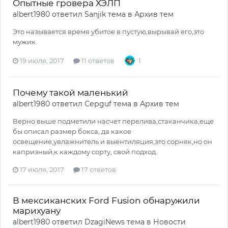
Опытные гровера ХЭЛП
albert1980
ответил
Sanjik
тема в
Архив тем
Это называется время убитое в пустую,вырывай его,это
мужик.
19 июля, 2017
11 ответов
1
Почему такой маленький
albert1980
ответил
Серguf
тема в
Архив тем
Верно выше подметили насчет перелива,стаканчика,еще
бы описал размер бокса, да какое
освещение,увлажнитель и выентиляция,это сорняк,но он
капризный,к каждому сорту, свой подход.
17 июля, 2017
17 ответов
В мексиканских Ford Fusion обнаружили
марихуану
albert1980
ответил
DzagiNews
тема в
Новости