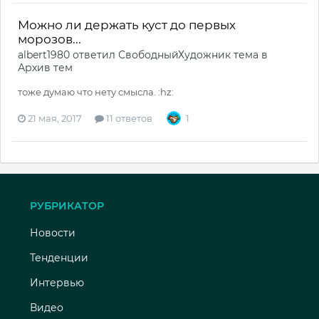
Можно ли держать куст до первых
морозов...
albert1980
ответил
СвободныйХудожник
тема в
Архив тем
тоже думаю что нету смысла. :hz:
21 мая, 2017
11 ответов
1
РУБРИКАТОР
Новости
Тенденции
Интервью
Видео