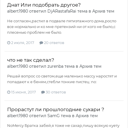
Днат Или подобрать другое?
albert1980
ответил
DjARastafaRai
тема в
Архив тем
Не согласен,растил в подвале пятиэтажного дома,росло
все нормально и ко мне претензий ни от кого не было,с
плесенью проблем не было.
2 июля, 2017
20 ответов
что не так сделал?
albert1980
ответил
zurenba
тема в
Архив тем
Решай вопрос со светом,еще маленько массу наростят и
попадают к е беням,стебли тонкие пистец :no:
15 июня, 2017
30 ответов
Прорастут ли прошлогодние сухари ?
albert1980
ответил
SamG
тема в
Архив тем
NoMercy Братка забей,я тоже не сахар,пишу всякую куету