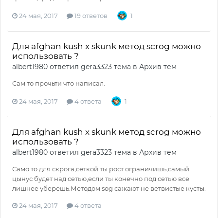
24 мая, 2017
19 ответов
1
Для afghan kush x skunk метод scrog можно
использовать ?
albert1980
ответил
gera3323
тема в
Архив тем
Сам то прочьти что написал.
24 мая, 2017
4 ответа
1
Для afghan kush x skunk метод scrog можно
использовать ?
albert1980
ответил
gera3323
тема в
Архив тем
Само то для скрога,сеткой ты рост ограничишь,самый
цынус будет над сетью,если ты конечно под сетью все
лишнее уберешь.Методом sog сажают не ветвистые кусты.
24 мая, 2017
4 ответа