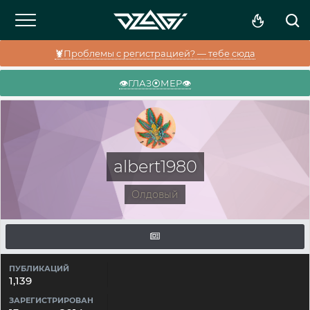
🦞Проблемы с регистрацией? — тебе сюда
👁️ГЛАЗ⦿МЕР👁️
albert1980
Олдовый
ПУБЛИКАЦИЙ
1,139
ЗАРЕГИСТРИРОВАН