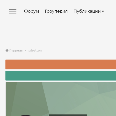
Форум
Гроупедия
Публикации
Главная
juliettem