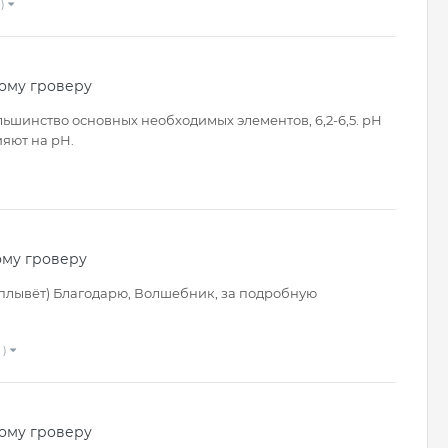
 )
ому гроверу
ьшинство основных необходимых элементов, 6,2-6,5. рН
ияют на рН.
ому гроверу
всплывёт) Благодарю, Волшебник, за подробную
 )
ому гроверу