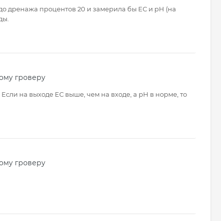
о дренажа процентов 20 и замерила бы ЕС и рН (на
ды.
ому гроверу
сли на выходе ЕС выше, чем на входе, а рН в норме, то
ому гроверу