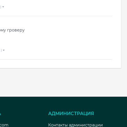
 )
ому гроверу
 )
А
АДМИНИСТРАЦИЯ
.com
Контакты администрации