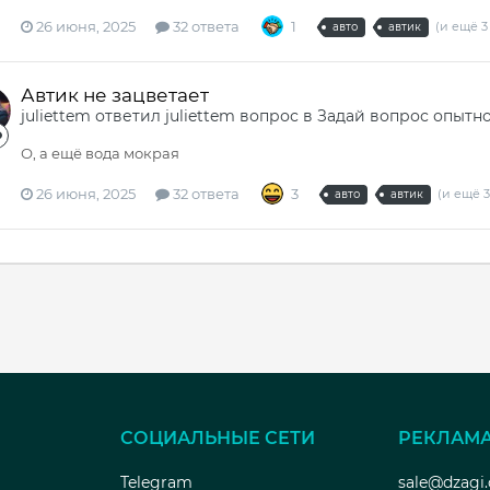
26 июня, 2025
32 ответа
1
(и ещё 3
авто
автик
Автик не зацветает
juliettem
ответил
juliettem
вопрос в
Задай вопрос опытн
О, а ещё вода мокрая
26 июня, 2025
32 ответа
3
(и ещё 3
авто
автик
СОЦИАЛЬНЫЕ СЕТИ
РЕКЛАМ
Telegram
sale@dzagi