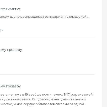
ому гроверу
-боксом давно распрощалась есть вариант с кладовкой...
 )
ому гроверу
ому гроверу
вета нет, ну а в 19 вообще почти темно. В 17 устраиваю ей
и для вентиляции. Вот думаю, может действительно
 жестко, и моё сердце обливается слезами от одной...