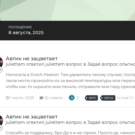
ПОСЕЩЕНИЕ
8 августа, 2025
Автик не зацветает
juliettem
ответил
juliettem
вопрос в
Задай вопрос опытн
Написала в Dutch Passion. Там удивились такому случаю, по
такое могло произойти из-за высокой температуры или пересыха
чтобы как-то скрасить мою печаль, отправили мне пару орехов 
1 июля, 2025
32 ответа
2
(и ещё 3 )
авто
автик
Автик не зацветает
juliettem
ответил
juliettem
вопрос в
Задай вопрос опытн
Спасибо за поддержку, бро Да я и не горюю. Просто да, немно