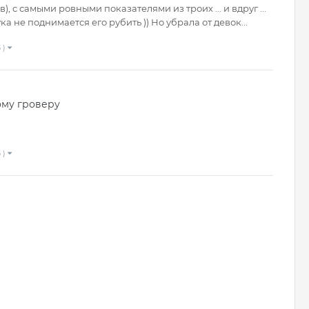
 с самыми ровными показателями из троих ... и вдруг ...
ука не поднимается его рубить )) Но убрала от девок...
 )
ому гроверу
 )