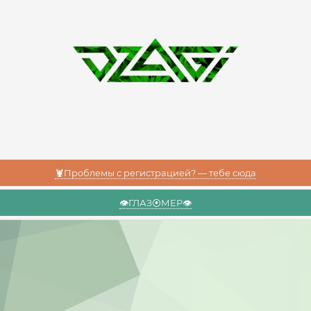
🦞Проблемы с регистрацией? — тебе сюда
👁️ГЛАЗ⦿МЕР👁️