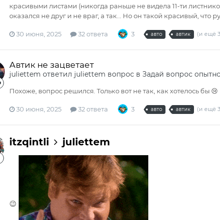
красивыми листами (никогда раньше не видела 11-ти листников),
оказался не друг и не враг, а так... Но он такой красивый, что р
30 июня, 2025
32 ответа
3
(и ещё 3
авто
автик
Автик не зацветает
juliettem
ответил
juliettem
вопрос в
Задай вопрос опытн
Похоже, вопрос решился. Только вот не так, как хотелось бы 😢
30 июня, 2025
32 ответа
3
(и ещё 3
авто
автик
itzqintli
juliettem
😉