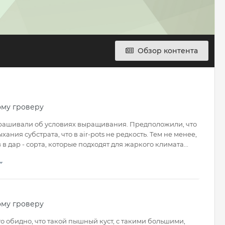
Обзор контента
ому гроверу
спрашивали об условиях выращивания. Предположили, что
ния субстрата, что в air-pots не редкость. Тем не менее,
в дар - сорта, которые подходят для жаркого климата...
ому гроверу
го обидно, что такой пышный куст, с такими большими,