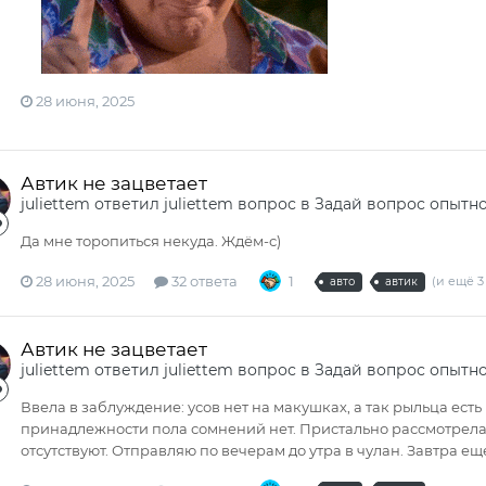
28 июня, 2025
Автик не зацветает
juliettem
ответил
juliettem
вопрос в
Задай вопрос опытн
Да мне торопиться некуда. Ждём-с)
28 июня, 2025
32 ответа
1
(и ещё 3
авто
автик
Автик не зацветает
juliettem
ответил
juliettem
вопрос в
Задай вопрос опытн
Ввела в заблуждение: усов нет на макушках, а так рыльца есть в
принадлежности пола сомнений нет. Пристально рассмотрела 
отсутствуют. Отправляю по вечерам до утра в чулан. Завтра ещ