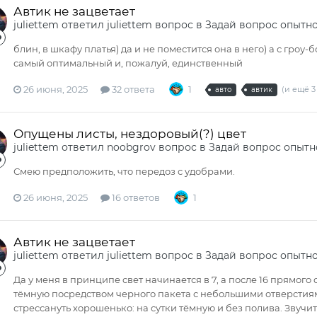
Автик не зацветает
juliettem
ответил
juliettem
вопрос в
Задай вопрос опытн
блин, в шкафу платья) да и не поместится она в него) а с гроу
самый оптимальный и, пожалуй, единственный
26 июня, 2025
32 ответа
1
(и ещё 3
авто
автик
Опущены листы, нездоровый(?) цвет
juliettem
ответил
noobgrov
вопрос в
Задай вопрос опытн
Смею предположить, что передоз с удобрами.
26 июня, 2025
16 ответов
1
Автик не зацветает
juliettem
ответил
juliettem
вопрос в
Задай вопрос опытн
Да у меня в принципе свет начинается в 7, а после 16 прямого с
тёмную посредством черного пакета с небольшими отверстиям
стрессануть хорошенько: на сутки тёмную и без полива. Звучит