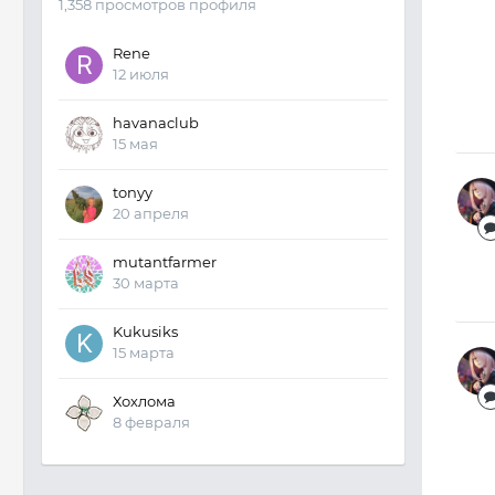
1,358 просмотров профиля
Rene
12 июля
havanaclub
15 мая
tonyy
20 апреля
mutantfarmer
30 марта
Kukusiks
15 марта
Хохлома
8 февраля