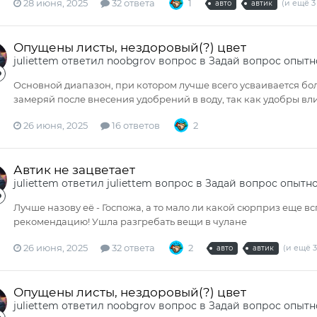
28 июня, 2025
32 ответа
1
(и ещё 3
авто
автик
Опущены листы, нездоровый(?) цвет
juliettem
ответил
noobgrov
вопрос в
Задай вопрос опытн
Основной диапазон, при котором лучше всего усваивается бол
замеряй после внесения удобрений в воду, так как удобры вл
26 июня, 2025
16 ответов
2
Автик не зацветает
juliettem
ответил
juliettem
вопрос в
Задай вопрос опытн
Лучше назову её - Госпожа, а то мало ли какой сюрприз еще 
рекомендацию! Ушла разгребать вещи в чулане
26 июня, 2025
32 ответа
2
(и ещё 3
авто
автик
Опущены листы, нездоровый(?) цвет
juliettem
ответил
noobgrov
вопрос в
Задай вопрос опытн