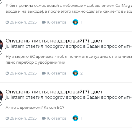
Я бы пролила осмос водой с небольшим добавлением CalMag д
входе и на выходе), а после этого можно сделать какие-то выво
26 июня, 2025
16 ответов
1
Опущены листы, нездоровый(?) цвет
juliettem
ответил
noobgrov
вопрос в
Задай вопрос опытн
Ну я меряю ЕС дренажа, чтобы понимать ситуацию с питанием Е
явно перебор с удобрениями
26 июня, 2025
16 ответов
2
Опущены листы, нездоровый(?) цвет
juliettem
ответил
noobgrov
вопрос в
Задай вопрос опытн
А что с дренажом? Какой ЕС?
26 июня, 2025
16 ответов
1