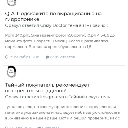
Q-A: Подскажите по выращиванию на
гидропонике
Оракул
ответил
Crazy Doctor
тема в
Я – новичок
Ppm 340,ph5.5(на момент фото) 450ppm-510,ph 4.5-6.9 до
момента фото. Возраст 1,1 месяц. Росло и развивалось
нормально. Вот такая хрень буквально за 1,5...
25 декабря, 2019
6,919 ответов
Тайный покупатель рекомендует
остерегаться подделок!
Оракул
ответил
krisgp
тема в
Тайный покупатель
тут такое дело, по своему происхождению определенная
генетика уже закалена и наследует небывалую стойкость к
выживанию в нашей раше. Вот и я решил проверить, как с...