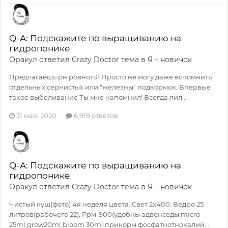
Q-A: Подскажите по выращиванию на
гидропонике
Оракул
ответил
Crazy Doctor
тема в
Я – новичок
Предлагаешь рн ровнять? Просто не могу даже вспомнить
отдельных сернистых или "железны" подкормок. Впервые
такое выбеливание Ты мне напомнил! Всегда лил...
31 мая, 2020
6,919 ответов
Q-A: Подскажите по выращиванию на
гидропонике
Оракул
ответил
Crazy Doctor
тема в
Я – новичок
Чистый куш(фото) 4я неделя цвета. Свет 2х400. Ведро 25
литров(рабочего 22), Ррм-900(удобны адвенседы:micro
25ml,grow20ml,bloom 30ml;прикорм фосфатнотнокалий...