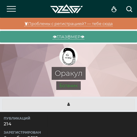
🦞Проблемы с регистрацией? — тебе сюда
👁️ГЛАЗ⦿МЕР👁️
Оракул
Ботаник
ПУБЛИКАЦИЙ
214
ЗАРЕГИСТРИРОВАН