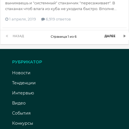
вынимаешь и "системный" стаканчик "пересаживает". В
стаканах чтоб влага из куба не уходила быстро. Вполне...
1 апреля, 2019
6,919 ответов
НАЗАД
ДАЛЕЕ
Страница 1 из 6
РУБРИКАТОР
Новости
Тенденции
Интервью
Видео
События
Конкурсы