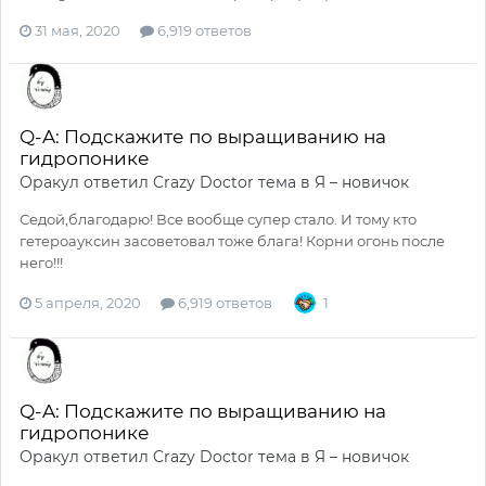
31 мая, 2020
6,919 ответов
Q-A: Подскажите по выращиванию на
гидропонике
Оракул
ответил
Crazy Doctor
тема в
Я – новичок
Седой,благодарю! Все вообще супер стало. И тому кто
гетероауксин засоветовал тоже блага! Корни огонь после
него!!!
5 апреля, 2020
6,919 ответов
1
Q-A: Подскажите по выращиванию на
гидропонике
Оракул
ответил
Crazy Doctor
тема в
Я – новичок