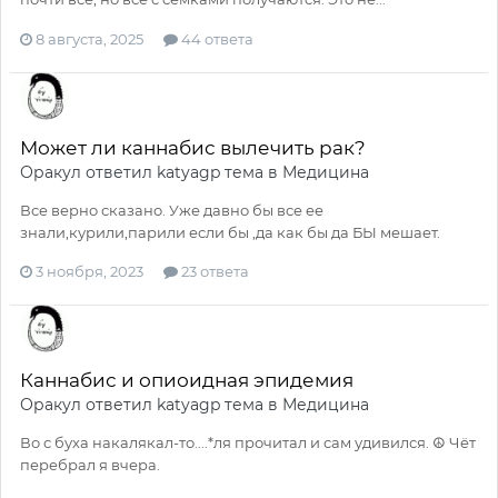
8 августа, 2025
44 ответа
Может ли каннабис вылечить рак?
Оракул
ответил
katyagp
тема в
Медицина
Все верно сказано. Уже давно бы все ее
знали,курили,парили если бы ,да как бы да БЫ мешает.
3 ноября, 2023
23 ответа
Каннабис и опиоидная эпидемия
Оракул
ответил
katyagp
тема в
Медицина
Во с буха накалякал-то....*ля прочитал и сам удивился. ☮️ Чёт
перебрал я вчера.