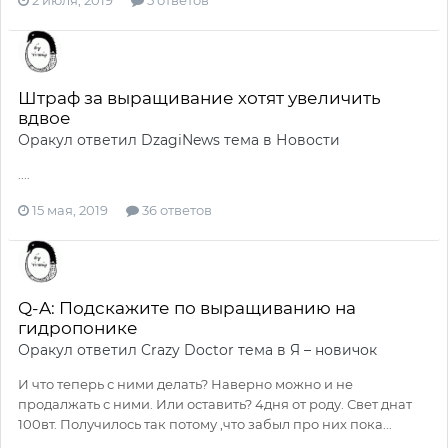
2 июля, 2019
5 ответов
Штраф за выращивание хотят увеличить
вдвое
Оракул
ответил
DzagiNews
тема в
Новости
....
15 мая, 2019
36 ответов
Q-A: Подскажите по выращиванию на
гидропонике
Оракул
ответил
Crazy Doctor
тема в
Я – новичок
И что теперь с ними делать? Наверно можно и не
продалжать с ними. Или оставить? 4дня от роду. Свет днат
100вт. Получилось так потому ,что забыл про них пока...