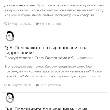
дак он и не киснет. Просто воняет застойной водой и корни
в коричневой шняге какой-то,но она легко вымывается под
краном и корни вновь белые. Волнует рн 7.4 который...
17 марта, 2020
6,919 ответов
Q-A: Подскажите по выращиванию на
гидропонике
Оракул
ответил
Crazy Doctor
тема в
Я – новичок
В очередной раз помог. Как считаешь возможно без
повреждения корней промыться от минераловата? И стоит
ли вообще? Растихи себя пока хорошо чувствуют. Просто...
16 марта, 2020
6,919 ответов
Q-A: Подскажите по выращиванию на