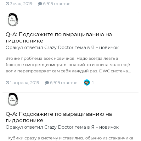
3 мая, 2019
6,919 ответов
Q-A: Подскажите по выращиванию на
гидропонике
Оракул
ответил
Crazy Doctor
тема в
Я – новичок
Это же проблема всех новичков. Надо всегда лезть а
бокс,все смотреть ,измерять...знаний-то и опыта мало ещё
вот и перепроверяет сам себя каждый раз. DWC система...
1 апреля, 2019
6,919 ответов
1
Q-A: Подскажите по выращиванию на
гидропонике
Оракул
ответил
Crazy Doctor
тема в
Я – новичок
. Кубики сразу в систему и ставились обычно.из стаканчика