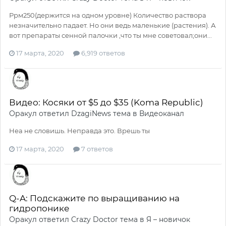
Ррм250(держится на одном уровне) Количество раствора
незначительно падает. Но они ведь маленькие (растения). А
вот препараты сенной палочки ,что ты мне советовал;они...
17 марта, 2020
6,919 ответов
Видео: Косяки от $5 до $35 (Koma Republic)
Оракул
ответил
DzagiNews
тема в
Видеоканал
Неа не словишь. Неправда это. Врешь ты
17 марта, 2020
7 ответов
Q-A: Подскажите по выращиванию на
гидропонике
Оракул
ответил
Crazy Doctor
тема в
Я – новичок