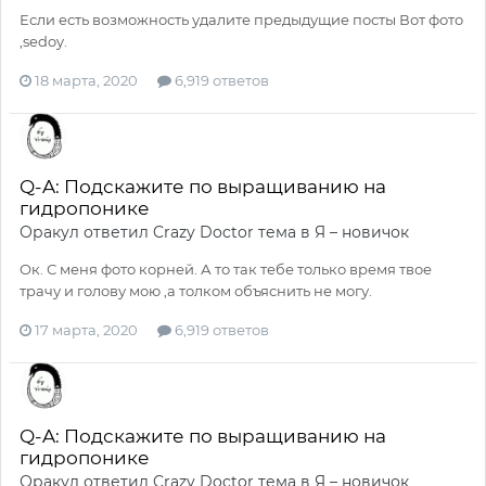
Если есть возможность удалите предыдущие посты Вот фото
,sedoy.
18 марта, 2020
6,919 ответов
Q-A: Подскажите по выращиванию на
гидропонике
Оракул
ответил
Crazy Doctor
тема в
Я – новичок
Ок. С меня фото корней. А то так тебе только время твое
трачу и голову мою ,а толком объяснить не могу.
17 марта, 2020
6,919 ответов
Q-A: Подскажите по выращиванию на
гидропонике
Оракул
ответил
Crazy Doctor
тема в
Я – новичок