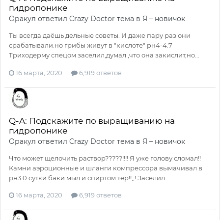
гидропонике
Оракул
ответил
Crazy Doctor
тема в
Я – новичок
Ты всегда даёшь дельные советы. И даже пару раз они
срабатывали.но грибы живут в "кислоте" рн4-4.7
Триходерму спецом заселил,думал ,что она закислит,но...
16 марта, 2020
6,919 ответов
Q-A: Подскажите по выращиванию на
гидропонике
Оракул
ответил
Crazy Doctor
тема в
Я – новичок
Что может щелочить раствор?????!!!! Я уже голову сломал!!
Камни аэроционные и шланги компрессора вымачивал в
рн3.0 сутки баки мыл и спиртом тер!!;;! Заселил...
16 марта, 2020
6,919 ответов