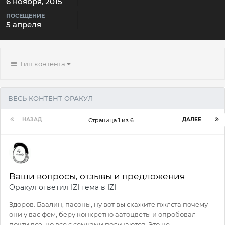
6 ноября, 2015
ПОСЕЩЕНИЕ
5 апреля
Тип контента
ВЕСЬ КОНТЕНТ ОРАКУЛ
НАЗАД
ДАЛЕЕ
Страница 1 из 6
Ваши вопросы, отзывы и предложения
Оракул
ответил
IZI
тема в
IZI
Здоров. Баалин, пасоны, ну вот вы скажите пжлста почему
они у вас фем, беру конкретно аатоцветы и опробовал
почти все, но все с семками получаются. Это не...