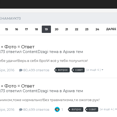
EHAMAYK73
15
16
17
18
19
20
21
22
23
24
ДАЛЕЕ
+ Фото = Ответ
k73
ответил
ContentDzagi
тема в
Архив тем
ебе удачи!Верь в себя Бро!И всё у тебя получится!
ря, 2016
80,499 ответов
(и ещё 4 )
вопрос
совет
+ Фото = Ответ
k73
ответил
ContentDzagi
тема в
Архив тем
ником,тоже нормально!Без травматизма,т.е ожогов рук!
ря, 2016
80,499 ответов
1
(и ещё 4 )
вопрос
совет