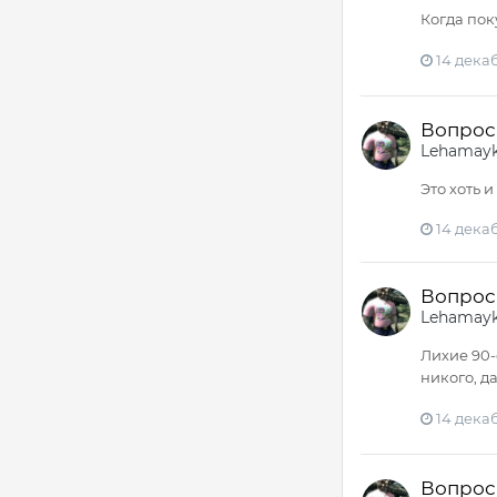
Когда пок
14 декаб
Вопрос 
Lehamay
Это хоть 
14 декаб
Вопрос 
Lehamay
Лихие 90-
никого, д
14 декаб
Вопрос 