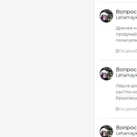
Вопрос 
Lehamay
Дренаж на
продумай,
полил,вла
14 декаб
Вопрос 
Lehamay
Лёд,на до
как?На но
брызгаешь
14 декаб
Вопрос 
Lehamay