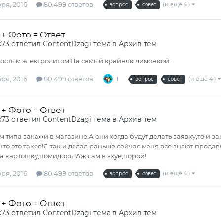
ря, 2016
80,499 ответов
(и ещё 4 )
вопрос
совет
+ Фото = Ответ
k73
ответил
ContentDzagi
тема в
Архив тем
остым электролитом!На самый крайняк лимонкой.
ря, 2016
80,499 ответов
1
(и ещё 4 )
вопрос
совет
+ Фото = Ответ
k73
ответил
ContentDzagi
тема в
Архив тем
им типа закажи в магазине.А они когда будут делать заявку,то и з
что это такое!Я так и делал раньше,сейчас меня все знают прод
за картошку,помидоры!Аж сам в ахуе,порой!
ря, 2016
80,499 ответов
(и ещё 4 )
вопрос
совет
+ Фото = Ответ
k73
ответил
ContentDzagi
тема в
Архив тем