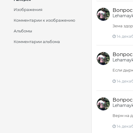
Вопрос 
Изображения
Lehamay
Комментарии к изображению
Зема здор
Альбомы
14 декаб
Комментарии альбома
Вопрос 
Lehamay
Если дырк
14 декаб
Вопрос 
Lehamay
Верм на д
14 декаб