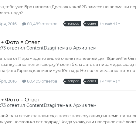
н,тебе уже Бро написал.Дренаж какой?В замесе ни верма,ни пер
ивать надо?
ря, 2016
80,499 ответов
(и ещё 4 )
вопрос
совет
+ Фото = Ответ
k73
ответил
ContentDzagi
тема в
Архив тем
авто вв от Пирамиды,то вид её очень плачевный для 18дней!Ты б
и шапку заполнения сверху.У меня была авто вв пирамидовская,на
на фото.Горшок,как минимум 10л надо.Не поленись заполнить по
ря, 2016
80,499 ответов
(и ещё 4 )
вопрос
совет
+ Фото = Ответ
k73
ответил
ContentDzagi
тема в
Архив тем
вой тяги легче становится,а после последующих,синтементально
ак уже несколько лет подряд! Когда ухожу,они наверное ещё долг