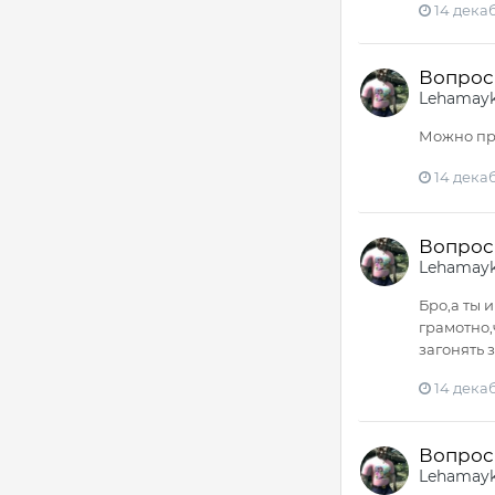
14 декаб
Вопрос 
Lehamay
Можно пр
14 декаб
Вопрос 
Lehamay
Бро,а ты 
грамотно,
загонять 
14 декаб
Вопрос 
Lehamay