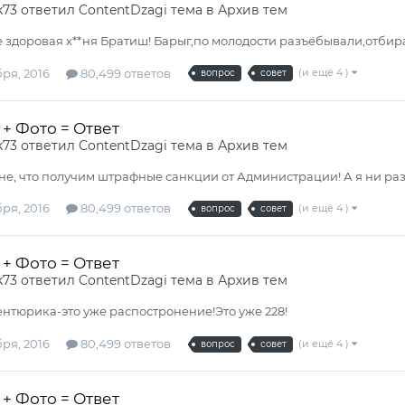
k73
ответил
ContentDzagi
тема в
Архив тем
е здоровая х**ня Братиш! Барыг,по молодости разъёбывали,отбира
ря, 2016
80,499 ответов
(и ещё 4 )
вопрос
совет
+ Фото = Ответ
k73
ответил
ContentDzagi
тема в
Архив тем
не, что получим штрафные санкции от Администрации! А я ни раз
ря, 2016
80,499 ответов
(и ещё 4 )
вопрос
совет
+ Фото = Ответ
k73
ответил
ContentDzagi
тема в
Архив тем
ентюрика-это уже распостронение!Это уже 228!
ря, 2016
80,499 ответов
(и ещё 4 )
вопрос
совет
+ Фото = Ответ