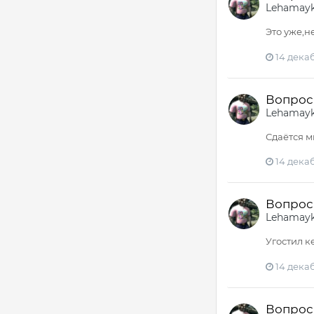
Lehamay
Это уже,н
14 декаб
Вопрос 
Lehamay
Сдаётся м
14 декаб
Вопрос 
Lehamay
Угостил к
14 декаб
Вопрос 