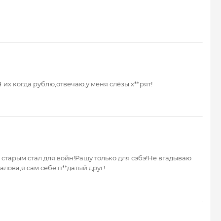
Я их когда рублю,отвечаю,у меня слёзы х**рят!
 старым стал для войн!Ращу только для сэбэ!Не вгадываю
лова,я сам себе п**датый друг!