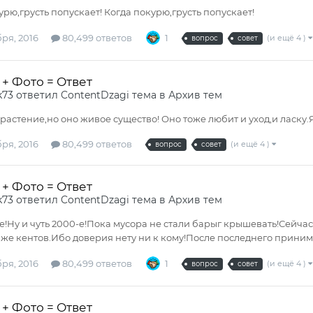
урю,грусть попускает! Когда покурю,грусть попускает!
ря, 2016
80,499 ответов
1
(и ещё 4 )
вопрос
совет
+ Фото = Ответ
k73
ответил
ContentDzagi
тема в
Архив тем
и растение,но оно живое существо! Оно тоже любит и уход,и ласку.
ря, 2016
80,499 ответов
(и ещё 4 )
вопрос
совет
+ Фото = Ответ
k73
ответил
ContentDzagi
тема в
Архив тем
е!Ну и чуть 2000-е!Пока мусора не стали барыг крышевать!Сейчас
аже кентов.Ибо доверия нету ни к кому!После последнего принима
ря, 2016
80,499 ответов
1
(и ещё 4 )
вопрос
совет
+ Фото = Ответ