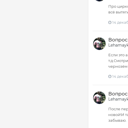
Про цирко
всё вытяг
14 декаб
Вопрос 
Lehamay
Если это 
т.д.Смотр
чернозём 
14 декаб
Вопрос 
Lehamay
После пер
новой!И т
забываю.