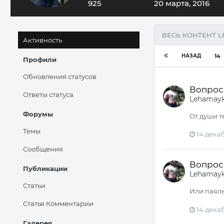
925
20 марта, 2016
ВЕСЬ КОНТЕНТ L
Активность
НАЗАД
14
Профили
Обновления статусов
Вопрос 
Ответы статуса
Lehamay
Форумы
От души т
Темы
14 декаб
Сообщения
Вопрос 
Публикации
Lehamay
Статьи
Или паяль
Статья Комментарии
14 декаб
Галерея