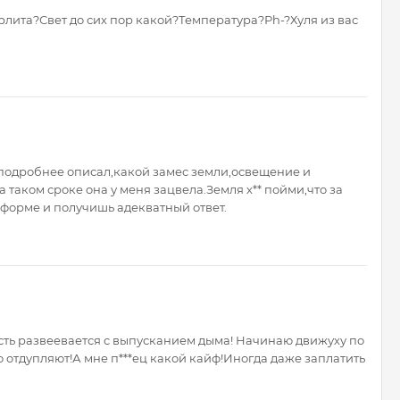
лита?Свет до сих пор какой?Температура?Рh-?Хуля из вас
ы подробнее описал,какой замес земли,освещение и
 таком сроке она у меня зацвела.Земля х** пойми,что за
 форме и получишь адекватный ответ.
сть развеевается с выпусканием дыма! Начинаю движуху по
о отдупляют!А мне п***ец какой кайф!Иногда даже заплатить