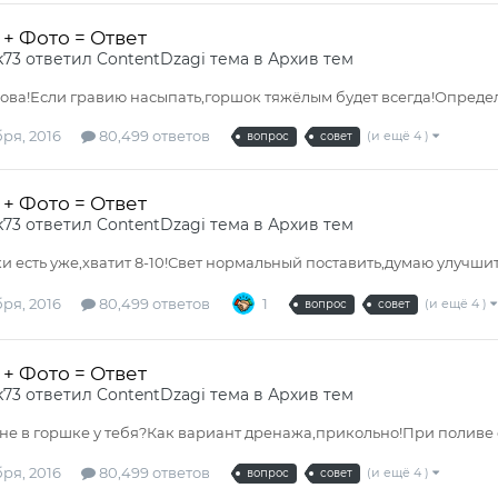
+ Фото = Ответ
k73
ответил
ContentDzagi
тема в
Архив тем
ова!Если гравию насыпать,горшок тяжёлым будет всегда!Определя
ря, 2016
80,499 ответов
(и ещё 4 )
вопрос
совет
+ Фото = Ответ
k73
ответил
ContentDzagi
тема в
Архив тем
и есть уже,хватит 8-10!Свет нормальный поставить,думаю улучшитс
ря, 2016
80,499 ответов
1
(и ещё 4 )
вопрос
совет
+ Фото = Ответ
k73
ответил
ContentDzagi
тема в
Архив тем
не в горшке у тебя?Как вариант дренажа,прикольно!При поливе 
ря, 2016
80,499 ответов
(и ещё 4 )
вопрос
совет