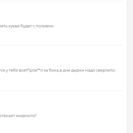
ть хуева будет с поливом.
я у тебя всё!Прое**л за бока,в дне дырки надо сверлить!
стекает жидкость?