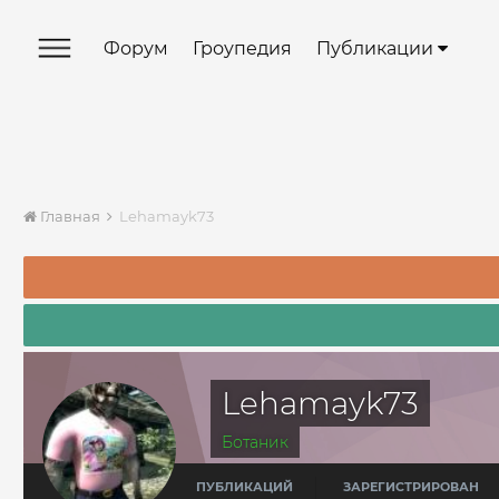
Форум
Гроупедия
Публикации
Главная
Lehamayk73
Lehamayk73
Ботаник
ПУБЛИКАЦИЙ
ЗАРЕГИСТРИРОВАН