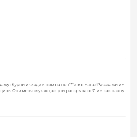
акажут.Курни и сходи к ним на поп***еть в магаз!Расскажи им
авщицы.Они меня слухают,аж рты раскрывают!Я им как начну