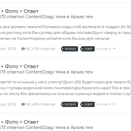
+ Фото = Ответ
k73
ответил
ContentDzagi
тема в
Архив тем
 дне должен лежать!Поливать надо,чтоб вытекало в поддон 20-
на растиху хотя бы куллер для обдува поставь!Грунт сверху в гор
жная не полил!Короче,читайте хотя бы азы для начала!
ря, 2016
80,499 ответов
(и ещё 4 )
вопрос
совет
+ Фото = Ответ
k73
ответил
ContentDzagi
тема в
Архив тем
свет!И то хз какой у него спектр?Днат-250 будет норм.для твоег
чь с пульва водичкой комн.тнмпературы бразгать надо! Раз в три
 по листу без фанатизма,но сначала пшикнул водой и потом с суль
ря, 2016
80,499 ответов
(и ещё 4 )
вопрос
совет
+ Фото = Ответ
k73
ответил
ContentDzagi
тема в
Архив тем