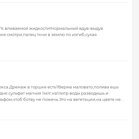
30% вливаемой жидкости!Нормальный вдув-выдув
шке смотри,палец ткни в землю по изгиб,сухая
о бокса.Дренаж в горшке есть?Верма маловато,полива ешь
 дня сульфат магния 1млг.на1литр воды разводишь и
фом,чтоб ботву не пожечь.Это на вегетации,на цвете не...