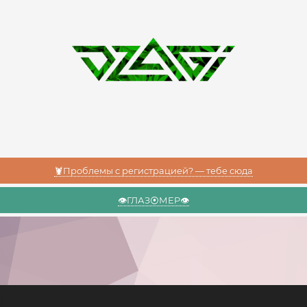
🦞Проблемы с регистрацией? — тебе сюда
👁️ГЛАЗ⦿МЕР👁️