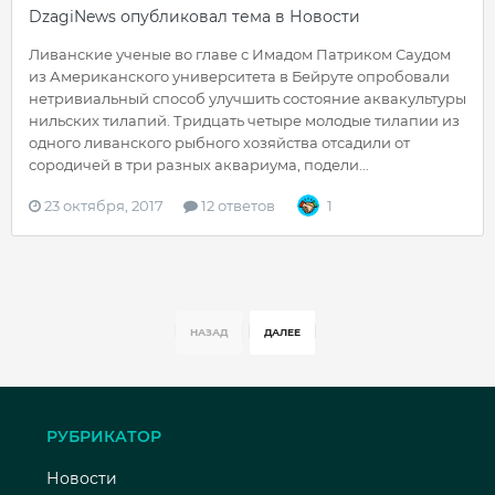
DzagiNews
опубликовал тема в
Новости
Ливанские ученые во главе с Имадом Патриком Саудом
из Американского университета в Бейруте опробовали
нетривиальный способ улучшить состояние аквакультуры
нильских тилапий. Тридцать четыре молодые тилапии из
одного ливанского рыбного хозяйства отсадили от
сородичей в три разных аквариума, подели...
23 октября, 2017
12 ответов
1
НАЗАД
ДАЛЕЕ
РУБРИКАТОР
Новости