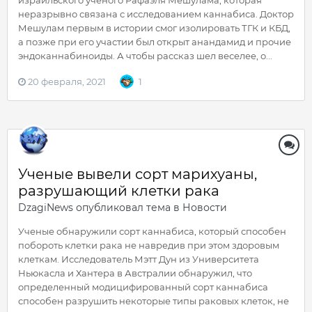
израильского ученого Рафаэля Мешулама, которая
неразрывно связана с исследованием каннабиса. Доктор
Мешулам первым в истории смог изолировать ТГК и КБД,
а позже при его участии был открыт анандамид и прочие
эндоканнабиноиды. А чтобы рассказ шел веселее, о...
20 февраля, 2021
1
Ученые вывели сорт марихуаны,
разрушающий клетки рака
DzagiNews
опубликовал тема в
Новости
Ученые обнаружили сорт каннабиса, который способен
побороть клетки рака не навредив при этом здоровым
клеткам. Исследователь Мэтт Дун из Университета
Ньюкасла и Хантера в Австралии обнаружил, что
определенный модицифированный сорт каннабиса
способен разрушить некоторые типы раковых клеток, не