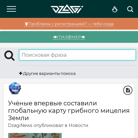
🦞Проблемы с регистрацией? — тебе сюда
👁️ГЛАЗ⦿МЕР👁️
Другие варианты поиска
Учёные впервые составили
глобальную карту грибного мицелия
Земли
DzagiNews
опубликовал в
Новости