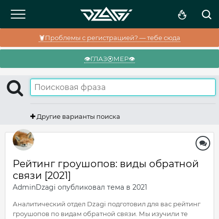
🦞Проблемы с регистрацией? — тебе сюда
👁️ГЛАЗ⦿МЕР👁️
Другие варианты поиска
Рейтинг гроушопов: виды обратной
связи [2021]
AdminDzagi
опубликовал тема в
2021
Аналитический отдел Dzagi подготовил для вас рейтинг
гроушопов по видам обратной связи. Мы изучили те