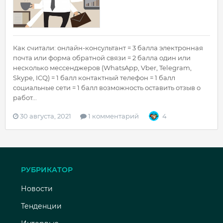
Как считали: онлайн-консультант = 3 балла электронная
почта или форма обратной связи = 2 балла один или
несколько мессенджеров (WhatsApp, Vber, Telegram,
Skype, ICQ) = 1 балл контактный телефон = 1 балл
социальные сети = 1 балл возможность оставить отзыв о
работ...
30 августа, 2021
1 комментарий
4
РУБРИКАТОР
Новости
Тенденции