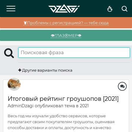
🦞Проблемы с регистрацией? — тебе сюда
👁️ГЛАЗ⦿МЕР👁️
Другие варианты поиска
Итоговый рейтинг гроушопов [2021]
AdminDzagi
опубликовал тема в
2021
Весь год мы изучали удобство сервисов, которые
предлагают своим покупателям гроушопы, оценивая
способы доставки и оплаты, доступность и качество