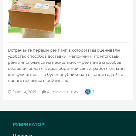
Встречайте первый рейтинг, в котором мы оценивали
удобство способов доставки. Напомним, что итоговый
рейтинг сложится из нескольких — рейтинга способов
доставки, оплаты, видов обратной связи, работы онлайн-
консультантов — и будет опубликован в конце года. Что
нового появится в рейтингах...
2 июля, 2021
4 комментария
1
РУБРИКАТОР
Новости