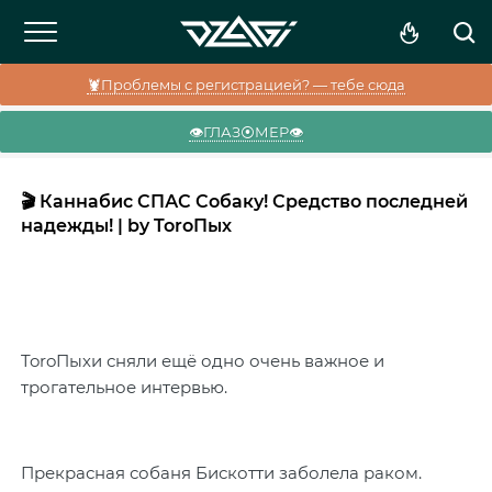
🦞Проблемы с регистрацией? — тебе сюда
👁️ГЛАЗ⦿МЕР👁️
🎬 Каннабис СПАС Собаку! Средство последней
надежды! | by ToroПых
ToroПыхи сняли ещё одно очень важное и
трогательное интервью.
Прекрасная собаня Бискотти заболела раком.