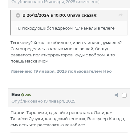
Опубликовано
19 января, 2025
(изменено)
В 26/12/2024 в 10:00,
Unaya
сказал:
Ты походу ошибся адресом, "Z" каналы в телеге.
Ты к чему? Хохол не обидное, или ты иначе думаешь?
Сам определись, а ярлык мне не вешай, болтун,
развелось политкорректоров, куды с добром. А то
поешь масквичом
Изменено
19 января, 2025
пользователем Нэо
Нэо
205
Опубликовано
19 января, 2025
Парни, Торопыхи, сделайте репортаж с Дэвидом
Такаёси Сузуки, канадский генетик, Ванкувер Канада,
ему есть, что рассказать о канабисе.