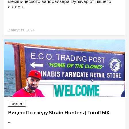
механического вапорайзера Dynavap от нашего
автора...
2 августа, 2024
видео
Видео: По следу Strain Hunters | ToroПЫХ
...