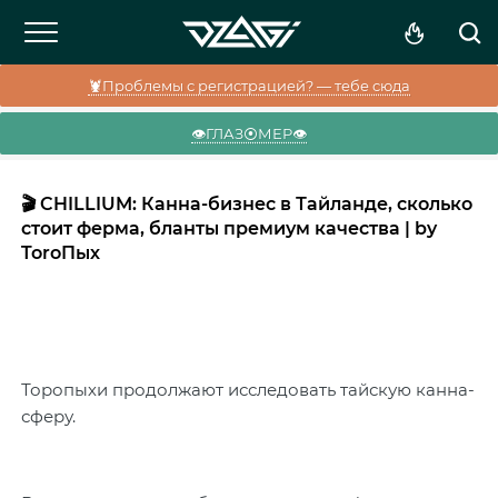
🦞Проблемы с регистрацией? — тебе сюда
👁️ГЛАЗ⦿МЕР👁️
🎬 CHILLIUM: Канна-бизнес в Тайланде, сколько
стоит ферма, бланты премиум качества | by
ToroПых
Торопыхи
продолжают
исследовать тайскую канна-
сферу.