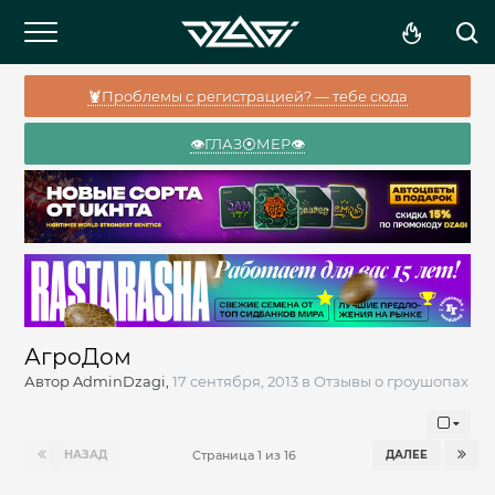
🦞Проблемы с регистрацией? — тебе сюда
👁️ГЛАЗ⦿МЕР👁️
АгроДом
Автор
AdminDzagi
,
17 сентября, 2013
в
Отзывы о гроушопах
НАЗАД
ДАЛЕЕ
Страница 1 из 16