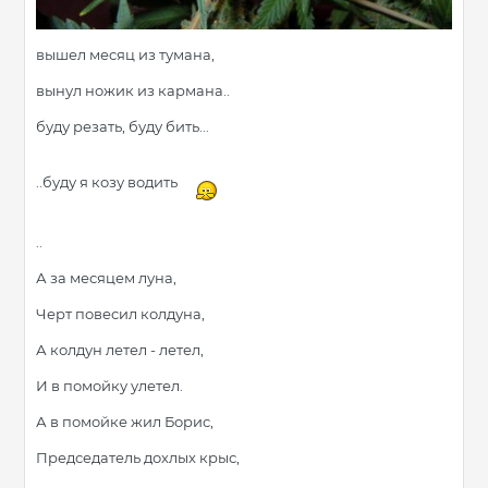
вышел месяц из тумана,
вынул ножик из кармана..
буду резать, буду бить...
..буду я козу водить
..
А за месяцем луна,
Черт повесил колдуна,
А колдун летел - летел,
И в помойку улетел.
А в помойке жил Борис,
Председатель дохлых крыс,