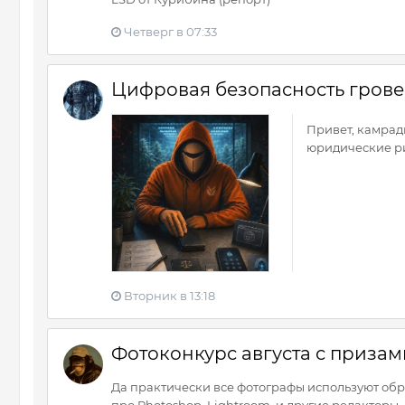
Четверг в 07:33
Цифровая безопасность грове
Привет, камрады
юридические ри
Вторник в 13:18
Фотоконкурс августа с призами
Да практически все фотографы используют обраб