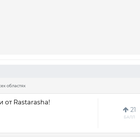
сех областях
 от Rastarasha!
21
БАЛЛ