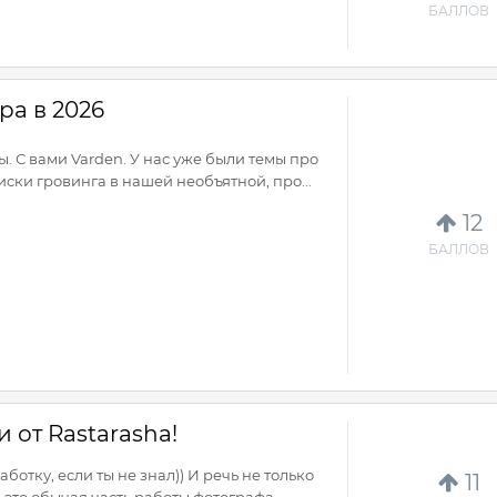
БАЛЛОВ
ра в 2026
. С вами Varden. У нас уже были темы про
ски гровинга в нашей необъятной, про...
12
БАЛЛОВ
 от Rastarasha!
отку, если ты не знал)) И речь не только
11