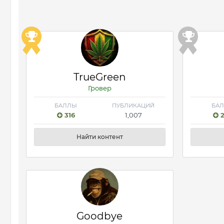
TrueGreen
Гровер
БАЛЛЫ
ПУБЛИКАЦИЙ
БА
316
1,007
2
Найти контент
Goodbye