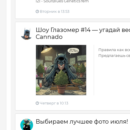
IZI - SourBlues Genetics fem
Вторник в 13:53
Шоу Глазомер #14 — угадай ве
Cannado
Правила как все
Предлагаешь св
Четверг в 10:13
Выбираем лучшее фото июля!