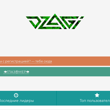
 с регистрацией? — тебе сюда
👁️ГЛАЗ⦿МЕР👁️
Последние лидеры
Топ пользовате