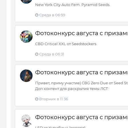
New York City Auto Fem. Pyramid Seeds.
Среда в 06:59
Фотоконкурс августа с призами
CBD Critical XXL от Seedstockers
Среда в 06:31
Фотоконкурс августа с призами
Привет, приму участие) CBG Zero Due от Seed St
Доп контент для раскрытия темы ЛСТ:
Вторник в 11:36
Фотоконкурс августа с призами
LSD от Курибина (репорт)