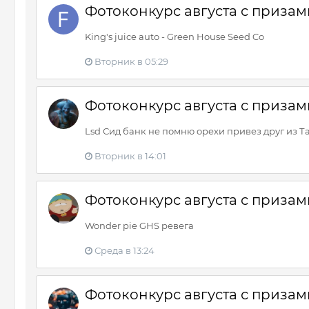
Фотоконкурс августа с призами
King's juice auto - Green House Seed Co
Вторник в 05:29
Фотоконкурс августа с призами
Lsd Сид банк не помню орехи привез друг из Т
Вторник в 14:01
Фотоконкурс августа с призами
Wonder pie GHS ревега
Среда в 13:24
Фотоконкурс августа с призами