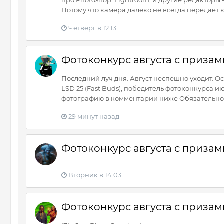
про Photoshop. Lightroom, и другие редакторы 
Потому что камера далеко не всегда передает ка
Четверг в 12:13
Фотоконкурс августа с призами
Последний луч дня. Август неспешно уходит. Ос
LSD 25 (Fast Buds), победитель фотоконкурса и
фотографию в комментарии ниже Обязательно у
29 минут назад
Фотоконкурс августа с призами
Вторник в 14:03
Фотоконкурс августа с призами