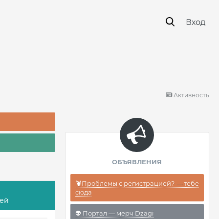
Вход
Активность
ОБЪЯВЛЕНИЯ
🦞Проблемы с регистрацией? — тебе
сюда
лей
👽 Портал — мерч Dzagi