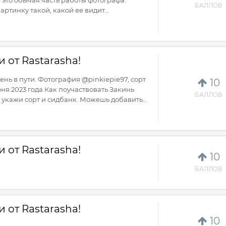
- это обычая часть работы фотографа.
БАЛЛОВ
ртинку такой, какой ее видит...
 от Rastarasha!
ень в пути. Фотография @pinkiepie97, сорт
10
юня 2023 года Как поучаствовать Закинь
БАЛЛОВ
кажи сорт и сидбанк. Можешь добавить...
 от Rastarasha!
10
БАЛЛОВ
 от Rastarasha!
10