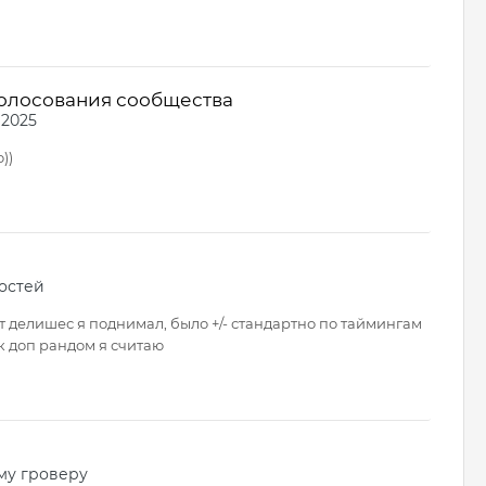
голосования сообщества
 2025
))
остей
от делишес я поднимал, было +/- стандартно по таймингам
к доп рандом я считаю
му гроверу