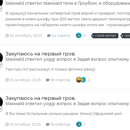
blaxxxald
ответил
blaxxxald
тема в
Гроубокс и оборудован
В крышку) Канальник четвертый гров верой и правдой, постор
режиме в моем шкафу при 200 ваттах света держит температур
ориентируясь на габариты моего шкафа опять же - производите
24 октября, 2025
24 ответа
2
строй-репорт
гро
Закупаюсь на первый гров.
blaxxxald
ответил
yoggi
вопрос в
Задай вопрос опытному
Там про лст расскажут, я только фотики режу)
15 октября, 2025
18 ответов
2
Закупаюсь на первый гров.
blaxxxald
ответил
yoggi
вопрос в
Задай вопрос опытному
Я бы тоже Остальные сильно рандом. Имхо) Оформляй реп
15 октября, 2025
18 ответов
1