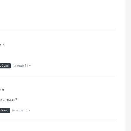
ие
(и ещё 1 )
убокс
ие
ж алмаз?
(и ещё 1 )
убокс