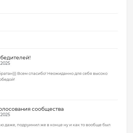
обедителей!
 2025
 братан))) Всем спасибо! Неожиданно для себя высоко
обедой!
голосования сообщества
 2025
чаю даже, подруинил же в конце ну и как то вообще был