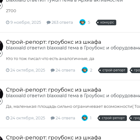
blaxxxald
ответил
TyRun
тема в
Архив активностей
2700
9 ноября, 2025
263 ответа
5
конкурс
Строй-репорт: гроубокс из шкафа
blaxxxald
ответил
blaxxxald
тема в
Гроубокс и оборудован
Кто то тож писал что есть аналогичные, да
24 октября, 2025
24 ответа
2
строй-репорт
гро
Строй-репорт: гроубокс из шкафа
blaxxxald
ответил
blaxxxald
тема в
Гроубокс и оборудован
Да, маленькая площадь сильно ограничевает возможности( То
24 октября, 2025
24 ответа
1
строй-репорт
гро
Строй-репорт: гроубокс из шкафа