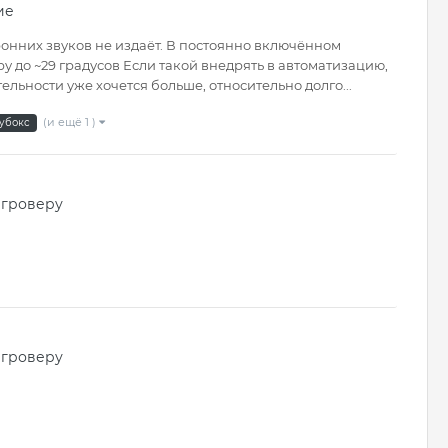
ие
онних звуков не издаёт. В постоянно включённом
у до ~29 градусов Если такой внедрять в автоматизацию,
льности уже хочется больше, относительно долго...
(и ещё 1 )
убокс
 гроверу
 гроверу