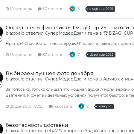
18 февраля
37 ответов
5
dzagi cup 2025
Определены финалисты Dzagi Cup 25 — итоги 
blaxxxald
ответил
СуперМодерДзаги
тема в
🏆 DZAGI CUP
Нрг.mp4 Спасибо за голоса, друзья! Я ваще не ожидал, приятно
18 февраля
37 ответов
7
dzagi cup 2025
Выбираем лучшее фото декабря!
blaxxxald
ответил
СуперМодерДзаги
тема в
Архив активн
За голоса хз, только слышал что мощная дудка А ирли версии 
цветения. Может в идеальных условиях получится быстро, а та
29 декабря, 2025
42 ответа
2
конкурс
безопасность доставки
blaxxxald
ответил
petja777
вопрос в
Задай вопрос опытно