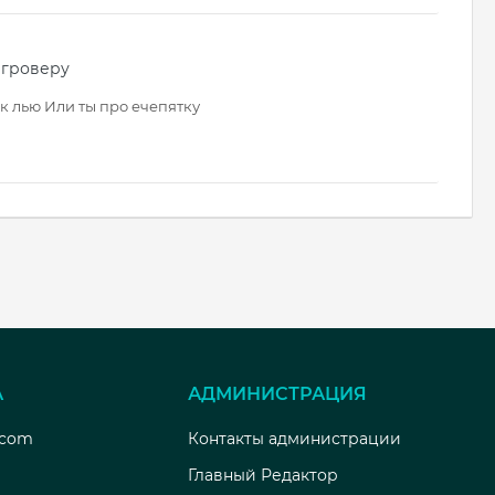
 гроверу
бак лью Или ты про ечепятку
А
АДМИНИСТРАЦИЯ
.com
Контакты администрации
Главный Редактор