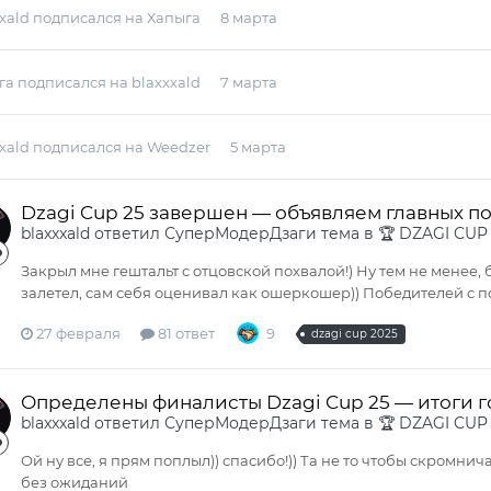
xald
подписался на
Хапыга
8 марта
га
подписался на
blaxxxald
7 марта
xald
подписался на
Weedzer
5 марта
Dzagi Cup 25 завершен — объявляем главных п
blaxxxald
ответил
СуперМодерДзаги
тема в
🏆 DZAGI CUP
Закрыл мне гештальт с отцовской похвалой!) Ну тем не менее,
залетел, сам себя оценивал как ошеркошер)) Победителей с п
27 февраля
81 ответ
9
dzagi cup 2025
Определены финалисты Dzagi Cup 25 — итоги 
blaxxxald
ответил
СуперМодерДзаги
тема в
🏆 DZAGI CUP
Ой ну все, я прям поплыл)) спасибо!)) Та не то чтобы скромни
без ожиданий