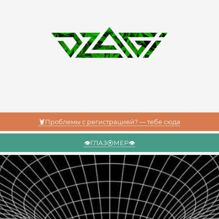
🦞Проблемы с регистрацией? — тебе сюда
👁️ГЛАЗ⦿МЕР👁️