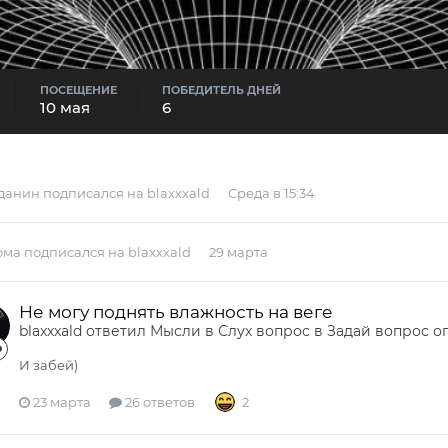
ПОСЕЩЕНИЕ
ПОБЕДИТЕЛЬ ДНЕЙ
10 мая
6
данин
подписался на
blaxxxald
Среда в 15:34
ома
подписался на
blaxxxald
29 марта
Не могу поднять влажность на веге
blaxxxald
ответил
Мысли в Слух
вопрос в
Задай вопрос о
И забей)
23 марта
26 ответов
2