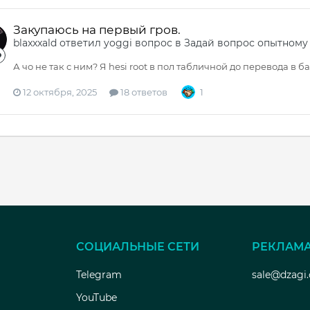
Закупаюсь на первый гров.
blaxxxald
ответил
yoggi
вопрос в
Задай вопрос опытному
А чо не так с ним? Я hesi root в пол табличной до перевода в 
12 октября, 2025
18 ответов
1
СОЦИАЛЬНЫЕ СЕТИ
РЕКЛАМ
Telegram
sale@dzagi
YouTube