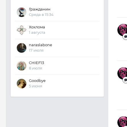
Гражданин
Среда в 15:34
Хохлома
1 августа
naraslabone
17 июля
CHIEF13
8 июля
Goodbye
5 июня