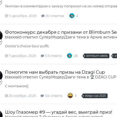
Генплан в комментарии к заказу попросил на их номер отправ
11 декабря, 2025
20 ответов
2
Фотоконкурс декабря с призами от Blimburn Se
blaxxxald
ответил
СуперМодерДзаги
тема в
Архив активн
Doctor's choice Sour puffs
7 декабря, 2025
113 ответа
26
blimburn seeds
к
Помогите нам выбрать призы на Dzagi Cup
blaxxxald
ответил
СуперМодерДзаги
тема в
🏆 DZAGI CUP
С монтажом))
25 ноября, 2025
124 ответа
3
dzagi cup 2025
Шоу Глазомер #9 — угадай вес, выиграй приз!