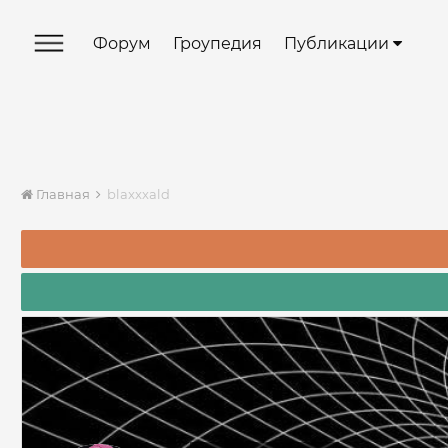
Форум
Гроупедия
Публикации
Главная
blaxxxald