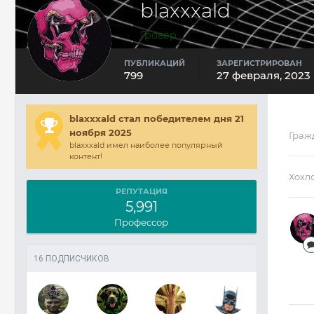
blaxxxald
Гровер
ПУБЛИКАЦИЙ
ЗАРЕГИСТРИРОВАН
799
27 февраля, 2023
blaxxxald стал победителем дня 21
ноября 2025
Граж
blaxxxald имел наиболее популярный
контент!
Хохл
РЕПУТАЦИЯ
5,991
Профессор
16 ПОДПИСЧИКОВ