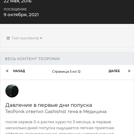
22 мая, 2016
ПОСЕЩЕНИЕ
9 октября, 2021
Тип контента
ВЕСЬ КОНТЕНТ TEOPONIK
НАЗАД
ДАЛЕЕ
Страница 5 из 12
Давление в первые дни попуска
TeoPonik
ответил
Gashishist
тема в
Медицина
после харвов 3-4 растих курю по 3 месяца, в первые
несколько дней попуска ощущается легкая приятная
эйфория, периодическая, отдаленно напоминающая...