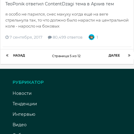
TeoPonik
ответил
ContentDzagi
тема в
Архив тем
я особо не парился, снес макуху когда ещё на веге
стрельнула так, то что должно было нарасти на центральной
коле - наросло на боковых
7 сентября, 2017
80,499 ответов
1
НАЗАД
ДАЛЕЕ
Страница 5 из 12
РУБРИКАТОР
Новости
Тенденции
Интервью
Видео