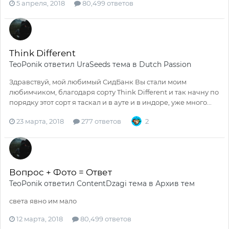
5 апреля, 2018
80,499 ответов
Think Different
TeoPonik
ответил
UraSeeds
тема в
Dutch Passion
Здравствуй, мой любимый СидБанк Вы стали моим
любимчиком, благодаря сорту Think Different и так начну по
порядку этот сорт я таскал и в ауте и в индоре, уже много...
23 марта, 2018
277 ответов
2
Вопрос + Фото = Ответ
TeoPonik
ответил
ContentDzagi
тема в
Архив тем
света явно им мало
12 марта, 2018
80,499 ответов