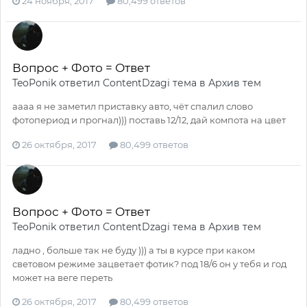
24 ноября, 2017
80,499 ответов
Вопрос + Фото = Ответ
TeoPonik
ответил
ContentDzagi
тема в
Архив тем
аааа я не заметил приставку авто, чёт спалил слово
фотопериод и прогнал))) поставь 12/12, дай компота на цвет
26 октября, 2017
80,499 ответов
Вопрос + Фото = Ответ
TeoPonik
ответил
ContentDzagi
тема в
Архив тем
ладно , больше так не буду ))) а ты в курсе при каком
световом режиме зацветает фотик? под 18/6 он у тебя и год
может на веге переть
26 октября, 2017
80,499 ответов