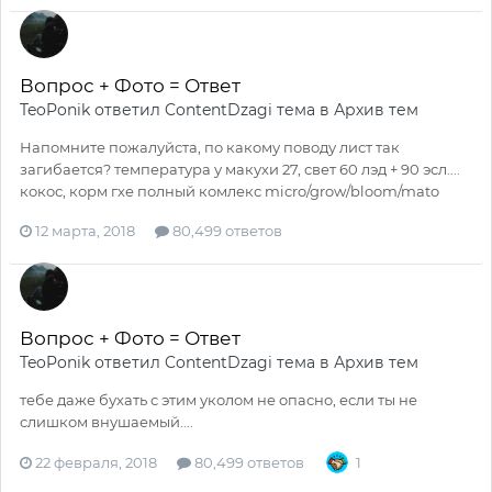
Вопрос + Фото = Ответ
TeoPonik
ответил
ContentDzagi
тема в
Архив тем
Напомните пожалуйста, по какому поводу лист так
загибается? температура у макухи 27, свет 60 лэд + 90 эсл....
кокос, корм гхе полный комлекс micro/grow/bloom/mato
12 марта, 2018
80,499 ответов
Вопрос + Фото = Ответ
TeoPonik
ответил
ContentDzagi
тема в
Архив тем
тебе даже бухать с этим уколом не опасно, если ты не
слишком внушаемый....
22 февраля, 2018
80,499 ответов
1