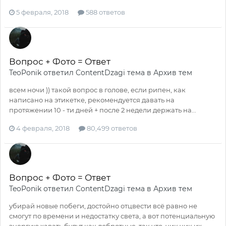
5 февраля, 2018
588 ответов
Вопрос + Фото = Ответ
TeoPonik
ответил
ContentDzagi
тема в
Архив тем
всем ночи )) такой вопрос в голове, если рипен, как
написано на этикетке, рекомендуется давать на
протяжении 10 - ти дней + после 2 недели держать на...
4 февраля, 2018
80,499 ответов
Вопрос + Фото = Ответ
TeoPonik
ответил
ContentDzagi
тема в
Архив тем
убирай новые побеги, достойно отцвести всё равно не
смогут по времени и недостатку света, а вот потенциальную
энергию хавать будут как добротные, так что, чик чик их...