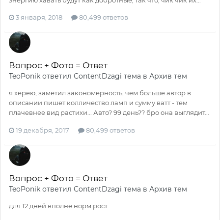
3 января, 2018
80,499 ответов
Вопрос + Фото = Ответ
TeoPonik
ответил
ContentDzagi
тема в
Архив тем
я херею, заметил закономерность, чем больше автор в
описании пишет колличество ламп и сумму ватт - тем
плачевнее вид растихи... Авто? 99 день?? бро она выглядит...
19 декабря, 2017
80,499 ответов
Вопрос + Фото = Ответ
TeoPonik
ответил
ContentDzagi
тема в
Архив тем
для 12 дней вполне норм рост