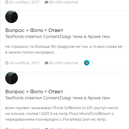
24 ноября, 2017
80,499 ответов
Вопрос + Фото = Ответ
TeoPonik
ответил
ContentDzagi
тема в
Архив тем
не страшно, ты больше 90 градусов не гни, а то вон слева её
в землю почти направил.....
24 ноября, 2017
80,499 ответов
1
Вопрос + Фото = Ответ
TeoPonik
ответил
ContentDzagi
тема в
Архив тем
всем привет. заказывал Think Different от DP, растут чисто
на кокосе, полив 1.5/2/1.5 на литр Flora Micro/Gro/Bloom c
чередованием поочередно с FloraMato 2мл на литр...