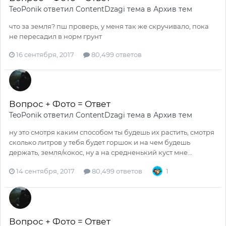
TeoPonik
ответил
ContentDzagi
тема в
Архив тем
что за земля? пш проверь, у меня так же скручивало, пока
не пересадил в норм грунт
16 сентября, 2017
80,499 ответов
Вопрос + Фото = Ответ
TeoPonik
ответил
ContentDzagi
тема в
Архив тем
ну это смотря каким способом ты будешь их растить, смотря
сколько литров у тебя будет горшок и на чем будешь
держать, земля/кокос, ну а на средненький куст мне...
14 сентября, 2017
80,499 ответов
1
Вопрос + Фото = Ответ