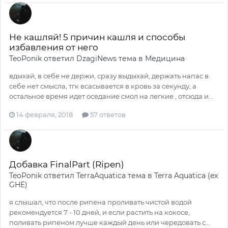
Не кашляй! 5 причин кашля и способы
избавления от него
TeoPonik
ответил
DzagiNews
тема в
Медицина
вдыхай, в себе не держи, сразу выдыхай, держать напас в
себе нет смысла, тгк всасывается в кровь за секунду, а
остальное время идет оседание смол на легкие , отсюда и...
14 февраля, 2018
57 ответов
Добавка FinalPart (Ripen)
TeoPonik
ответил
TerraAquatica
тема в
Terra Aquatica (ex
GHE)
я слышал, что после рипена проливать чистой водой
рекомендуется 7 - 10 дней, и если растить на кокосе,
поливать рипеном лучше каждый день или чередовать с...