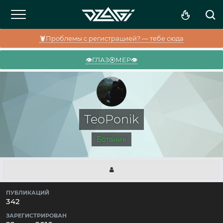
🦞Проблемы с регистрацией? — тебе сюда
👁️ГЛАЗ⦿МЕР👁️
TeoPonik
Ботаник
ПУБЛИКАЦИЙ
342
ЗАРЕГИСТРИРОВАН