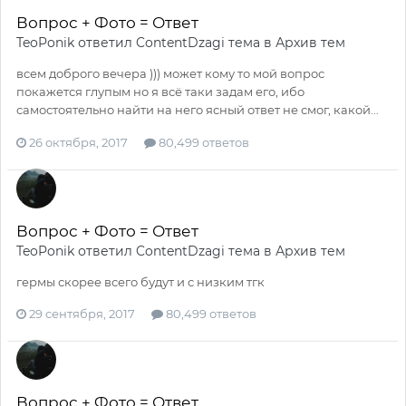
Вопрос + Фото = Ответ
TeoPonik
ответил
ContentDzagi
тема в
Архив тем
всем доброго вечера ))) может кому то мой вопрос
покажется глупым но я всё таки задам его, ибо
самостоятельно найти на него ясный ответ не смог, какой...
26 октября, 2017
80,499 ответов
Вопрос + Фото = Ответ
TeoPonik
ответил
ContentDzagi
тема в
Архив тем
гермы скорее всего будут и с низким тгк
29 сентября, 2017
80,499 ответов
Вопрос + Фото = Ответ