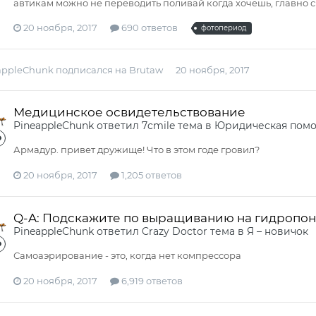
автикам можно не переводить поливай когда хочешь, главно
20 ноября, 2017
690 ответов
фотопериод
appleСhunk
подписался на
Brutaw
20 ноября, 2017
Медицинское освидетельствование
PineappleСhunk
ответил
7cmile
тема в
Юридическая пом
Армадур. привет дружище! Что в этом годе гровил?
20 ноября, 2017
1,205 ответов
Q-A: Подскажите по выращиванию на гидропо
PineappleСhunk
ответил
Crazy Doctor
тема в
Я – новичок
Самоаэрирование - это, когда нет компрессора
20 ноября, 2017
6,919 ответов