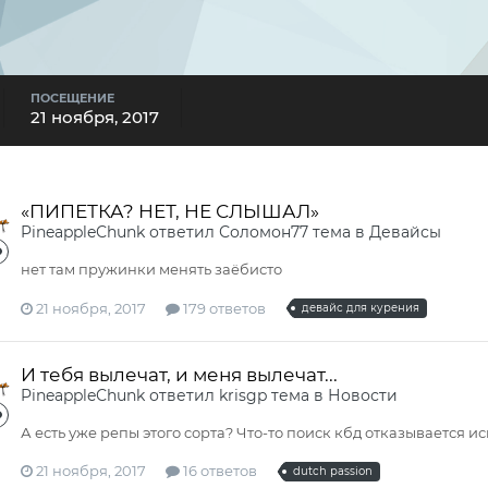
ПОСЕЩЕНИЕ
21 ноября, 2017
«ПИПЕТКА? НЕТ, НЕ СЛЫШАЛ»
PineappleСhunk
ответил
Соломон77
тема в
Девайсы
нет там пружинки менять зaёбисто
21 ноября, 2017
179 ответов
девайс для курения
И тебя вылечат, и меня вылечат...
PineappleСhunk
ответил
krisgp
тема в
Новости
А есть уже репы этого cорта? Что-то поиск кбд отказывается ис
21 ноября, 2017
16 ответов
dutch passion