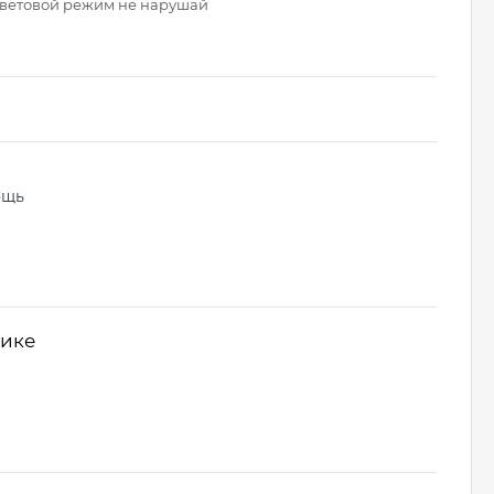
 световой режим не нарушай
ощь
нике