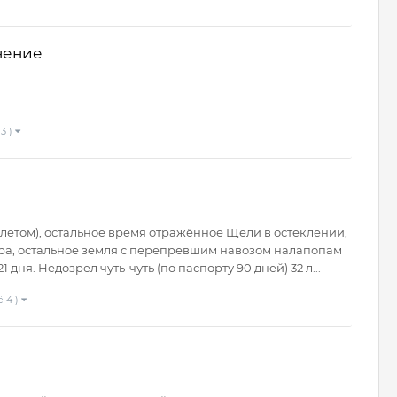
нение
3 )
(летом), остальное время отражённое Щели в остеклении,
дра, остальное земля c перепревшим навозом налапопам
 дня. Недозрел чуть-чуть (по паспорту 90 дней) 32 л...
 4 )