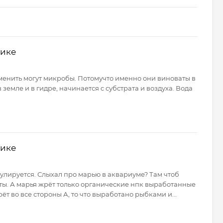
нике
аменить могут микробы. Потомучто именно они виноваты в
 земле и в гидре, начинается c субстрата и воздуха. Вода
нике
улируется. Слыхал про марью в аквариуме? Там чтоб
ы. А марья жрёт только органические нпк выработанные
т во все стороны А, то что выработано рыбками и...