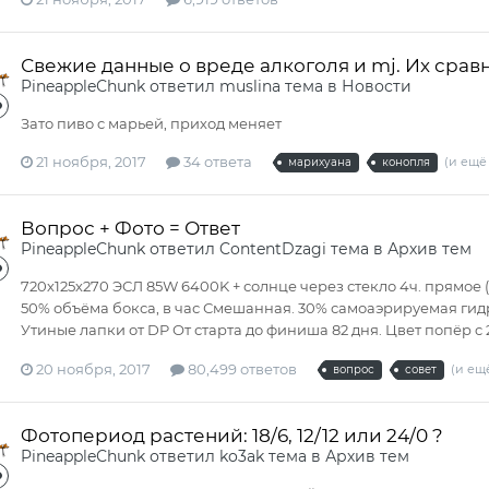
Свежие данные о вреде алкоголя и mj. Их срав
PineappleСhunk
ответил
muslina
тема в
Новости
Зато пиво c марьей, приход меняет
21 ноября, 2017
34 ответа
(и ещё 
марихуана
конопля
Вопрос + Фото = Ответ
PineappleСhunk
ответил
ContentDzagi
тема в
Архив тем
720х125х270 ЭСЛ 85W 6400K + солнце через стекло 4ч. прямое 
50% объёма бокса, в час Смешанная. 30% самоаэрируемая ги
Утиные лапки от DP От старта до финиша 82 дня. Цвет попёр c 21
20 ноября, 2017
80,499 ответов
(и ещё
вопрос
совет
Фотопериод растений: 18/6, 12/12 или 24/0 ?
PineappleСhunk
ответил
ko3ak
тема в
Архив тем