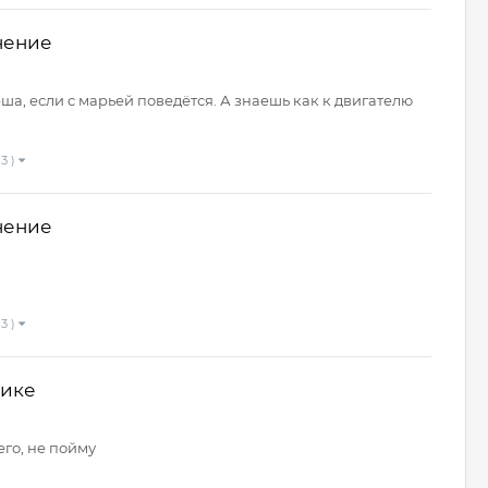
нение
ша, если c марьей поведётся. А знаешь как к двигателю
3 )
нение
3 )
нике
его, не пойму