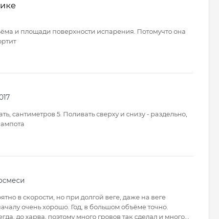
нике
ёма и площади поверхности испарения. Потомучто она
ортит
017
ать, сантиметров 5. Поливать сверху и снизу - раздельно,
кампота
осмеси
тно в скорости, но при долгой веге, даже на веге
ачалу очень хорошо. Год, в большом объёме точно.
а, до харва, поэтому много гровов так сделал и много...