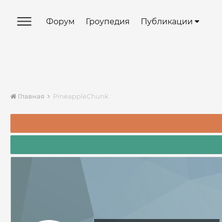
Форум
Гроупедия
Публикации
Главная
PineappleСhunk