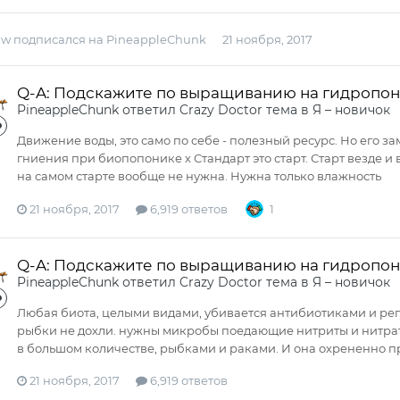
aw
подписался на
PineappleСhunk
21 ноября, 2017
Q-A: Подскажите по выращиванию на гидропо
PineappleСhunk
ответил
Crazy Doctor
тема в
Я – новичок
Движение воды, это само по себе - полезный ресурс. Но его з
гниения при биопопонике х Стандарт это старт. Старт везде и в
на самом старте вообще не нужна. Нужна только влажность
21 ноября, 2017
6,919 ответов
1
Q-A: Подскажите по выращиванию на гидропо
PineappleСhunk
ответил
Crazy Doctor
тема в
Я – новичок
Любая биота, целыми видами, убивается антибиотиками и рег
рыбки не дохли. нужны микробы поедающие нитриты и нитрат
в большом количестве, рыбками и раками. И она охрененно прё
21 ноября, 2017
6,919 ответов