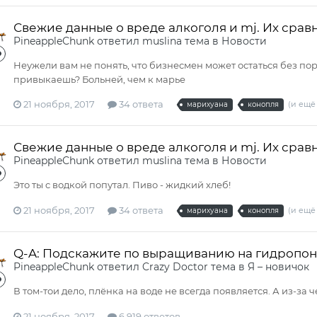
Свежие данные о вреде алкоголя и mj. Их срав
PineappleСhunk
ответил
muslina
тема в
Новости
Неужели вам не понять, что бизнесмен может остаться без пор
привыкаешь? Больней, чем к марье
21 ноября, 2017
34 ответа
(и ещё 
марихуана
конопля
Свежие данные о вреде алкоголя и mj. Их срав
PineappleСhunk
ответил
muslina
тема в
Новости
Это ты c водкой попутал. Пиво - жидкий хлеб!
21 ноября, 2017
34 ответа
(и ещё 
марихуана
конопля
Q-A: Подскажите по выращиванию на гидропо
PineappleСhunk
ответил
Crazy Doctor
тема в
Я – новичок
В том-тои дело, плёнка на воде не всегда появляется. А из-за ч
21 ноября, 2017
6,919 ответов