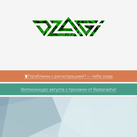
🦞Проблемы с регистрацией? — тебе сюда
Фотоконкурс августа с призами от Rastarasha!