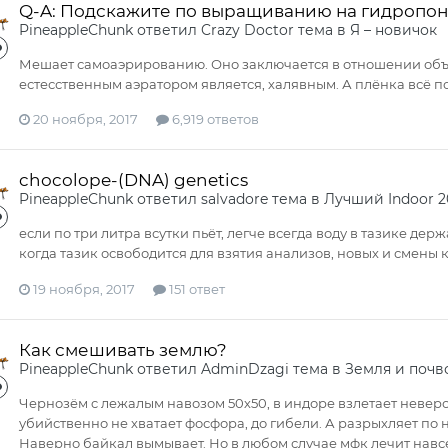
Q-A: Подскажите по выращиванию на гидропо
PineappleСhunk
ответил
Crazy Doctor
тема в
Я – новичок
Мешает самоаэрированию. Оно заключается в отношении объ
естесственным аэратором является, халявным. А плёнка всё п
20 ноября, 2017
6,919 ответов
chocolope-(DNA) genetics
PineappleСhunk
ответил
salvadore
тема в
Лучший Indoor 2
если по три литра всутки пьёт, легче всегда воду в тазике держ
когда тазик освободится для взятия анализов, новых и смены 
19 ноября, 2017
151 ответ
Как смешивать землю?
PineappleСhunk
ответил
AdminDzagi
тема в
Земля и почв
Чернозём c лежалым навозом 50х50, в индоре взлетает невероя
убийственно не хватает фосфора, до гибели. А разрыхляет по н
Наверно байкал вымывает. Но в любом случае мфк лечит навсегд