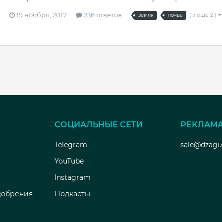
19 ноября, 2017
236 ответов
(и ещё 2 )
земля
почва
СОЦИАЛЬНЫЕ СЕТИ
РЕКЛАМ
Telegram
sale@dzagi
YouTube
Instagram
добрения
Подкасты