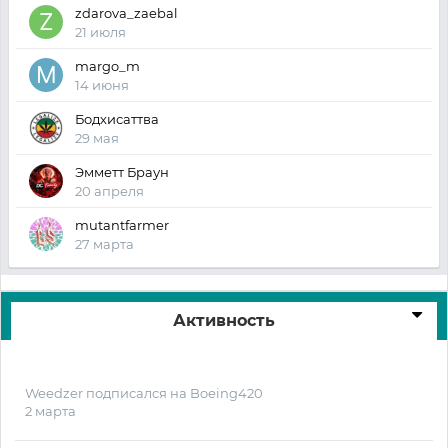
zdarova_zaebal
21 июля
margo_m
14 июня
Бодхисаттва
29 мая
Эмметт Браун
20 апреля
mutantfarmer
27 марта
Активность
Weedzer
подписался на
Boeing420
2 марта