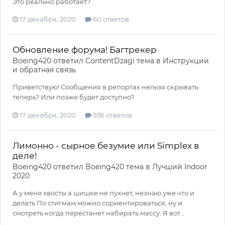
Это реально работает?
17 декабря, 2020
60 ответов
Обновление форума! Багтрекер
Boeing420
ответил
ContentDzagi
тема в
Инструкции
и обратная связь
Приветствую! Сообщения в репортах нельзя скрывать
теперь? Или позже будет доступно?
17 декабря, 2020
936 ответов
Лимонно - сырное безумие или Simplex в
деле!
Boeing420
ответил
Boeing420
тема в
Лучший Indoor
2020
А у меня хвосты а шишке не пухнет, незнаю уже что и
делать По стигмам можно сориентироваться, ну и
смотреть когда перестанет набирать массу. Я вот...