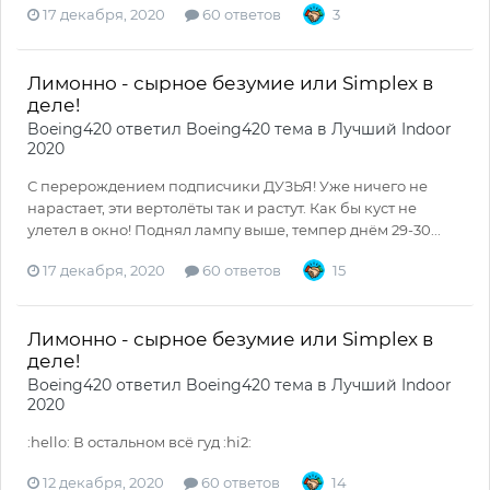
17 декабря, 2020
60 ответов
3
Лимонно - сырное безумие или Simplex в
деле!
Boeing420
ответил
Boeing420
тема в
Лучший Indoor
2020
С перерождением подписчики ДУЗЬЯ! Уже ничего не
нарастает, эти вертолёты так и растут. Как бы куст не
улетел в окно! Поднял лампу выше, темпер днём 29-30...
17 декабря, 2020
60 ответов
15
Лимонно - сырное безумие или Simplex в
деле!
Boeing420
ответил
Boeing420
тема в
Лучший Indoor
2020
:hello: В остальном всё гуд :hi2:
12 декабря, 2020
60 ответов
14