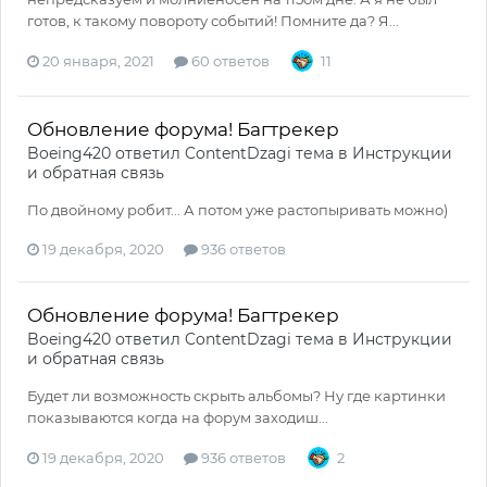
готов, к такому повороту событий! Помните да? Я...
20 января, 2021
60 ответов
11
Обновление форума! Багтрекер
Boeing420
ответил
ContentDzagi
тема в
Инструкции
и обратная связь
По двойному робит... А потом уже растопыривать можно)
19 декабря, 2020
936 ответов
Обновление форума! Багтрекер
Boeing420
ответил
ContentDzagi
тема в
Инструкции
и обратная связь
Будет ли возможность скрыть альбомы? Ну где картинки
показываются когда на форум заходиш...
19 декабря, 2020
936 ответов
2