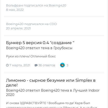
Вольфрам
подписался на
Boeing420
8 мая, 2022
Boeing420
подписался на
CDD
20 апреля, 2021
Бункер 5 версия 0.4 "создание "
Boeing420
ответил тема в
Гроубоксы
Руки из плечь! Отличный бокс
7 марта, 2021
36 ответов
3
Лимонно - сырное безумие или Simplex в
деле!
Boeing420
ответил
Boeing420
тема в
Лучший Indoor
2020
И снова ЗДРАВСТВУЙТЕ ! Вообщем-то да! Харв был
непредсказуем и молниеносен на 115ом дне. А я не был