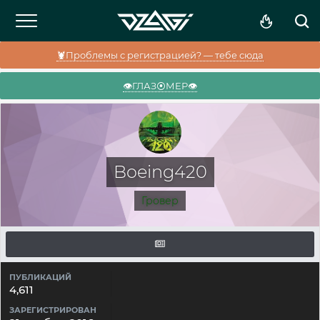
🦞Проблемы с регистрацией? — тебе сюда
👁️ГЛАЗ⦿МЕР👁️
Boeing420
Гровер
ПУБЛИКАЦИЙ
4,611
ЗАРЕГИСТРИРОВАН