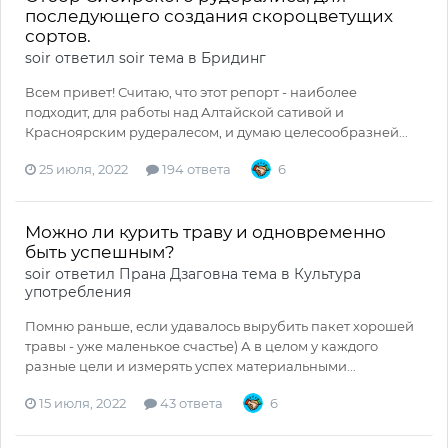
последующего создания скороцветущих
сортов.
soir
ответил
soir
тема в
Бридинг
Всем привет! Считаю, что этот репорт - наиболее
подходит, для работы над Алтайской сативой и
Красноярским рудералесом, и думаю целесообразней...
25 июля, 2022
194 ответа
6
Можно ли курить траву и одновременно
быть успешным?
soir
ответил
Прана Дзаговна
тема в
Культура
употребления
Помню раньше, если удавалось вырубить пакет хорошей
травы - уже маленькое счастье) А в целом у каждого
разные цели и измерять успех материальными...
15 июля, 2022
43 ответа
6