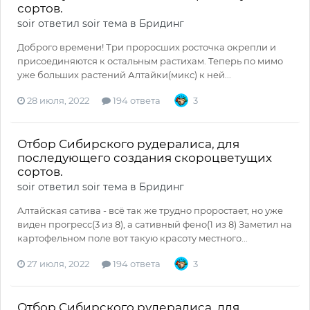
сортов.
soir
ответил
soir
тема в
Бридинг
Доброго времени! Три проросших росточка окрепли и
присоединяются к остальным растихам. Теперь по мимо
уже больших растений Алтайки(микс) к ней...
28 июля, 2022
194 ответа
3
Отбор Сибирского рудералиса, для
последующего создания скороцветущих
сортов.
soir
ответил
soir
тема в
Бридинг
Алтайская сатива - всё так же трудно проростает, но уже
виден прогресс(3 из 8), а сативный фено(1 из 8) Заметил на
картофельном поле вот такую красоту местного...
27 июля, 2022
194 ответа
3
Отбор Сибирского рудералиса, для