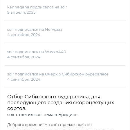
kannagana
подписался на
soir
9 апреля, 2025
soir
подписался на
Nervozzz
4 сентября, 2024
soir
подписался на
Wasser440
4 сентября, 2024
soir
подписался на
Очерк о Сибирском рудералесе
4 сентября, 2024
Отбор Сибирского рудералиса, для
последующего создания скороцветущих
сортов.
soir
ответил
soir
тема в
Бридинг
Доброго времени! На счёт продаж пока не