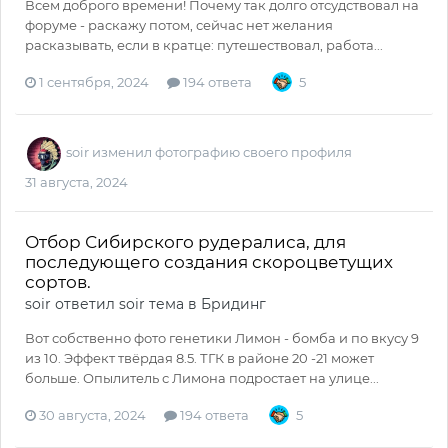
Всем доброго времени! Почему так долго отсудствовал на
форуме - раскажу потом, сейчас нет желания
расказывать, если в кратце: путешествовал, работа...
1 сентября, 2024
194 ответа
5
soir
изменил фотографию своего профиля
31 августа, 2024
Отбор Сибирского рудералиса, для
последующего создания скороцветущих
сортов.
soir
ответил
soir
тема в
Бридинг
Вот собственно фото генетики Лимон - бомба и по вкусу 9
из 10. Эффект твёрдая 8.5. ТГК в районе 20 -21 может
больше. Опылитель с Лимона подростает на улице...
30 августа, 2024
194 ответа
5