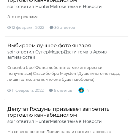
торговлю каннабидиолом
soir
ответил
HunterMelrose
тема в
Новости
Это не реклама.
12 февраля, 2022
36 ответов
Выбираем лучшее фото января
soir
ответил
СуперМодерДзаги
тема в
Архив
активностей
Спасибо бро! Фотка действительно интересная
получилась) Спасибо бро Maysterr! Душе много не надо,
лишь только знать, что она будет свободна)
11 февраля, 2022
6 ответов
4
Депутат Госдумы призывает запретить
торговлю каннабидиолом
soir
ответил
HunterMelrose
тема в
Новости
На северо-востоке Ливии нашли партию гашиша с