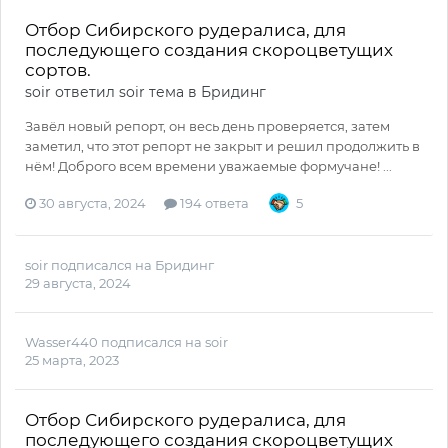
Отбор Сибирского рудералиса, для
последующего создания скороцветущих
сортов.
soir
ответил
soir
тема в
Бридинг
Завёл новый репорт, он весь день проверяется, затем
заметил, что этот репорт не закрыт и решил продолжить в
нём! Доброго всем времени уважаемые формучане! ...
30 августа, 2024
194 ответа
5
soir
подписался на
Бридинг
29 августа, 2024
Wasser440
подписался на
soir
25 марта, 2023
Отбор Сибирского рудералиса, для
последующего создания скороцветущих