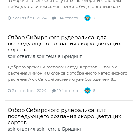
заморачивался, если получится договориться с каким
нибудь магазином семян - можно будет организовать...
3 сентября, 2024
194 ответа
3
Отбор Сибирского рудералиса, для
последующего создания скороцветущих
сортов.
soir
ответил
soir
тема в
Бридинг
Доброго времени господа! Сегодня срезал 2 клона с
растения Лимон и 8 клонов с отобранного материнского
растения Ак х Сатори(растению уже больше чем 8...
3 сентября, 2024
194 ответа
6
Отбор Сибирского рудералиса, для
последующего создания скороцветущих
сортов.
soir
ответил
soir
тема в
Бридинг