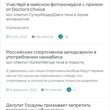
Участвуй в майском фотоконкурсе с призом
от Doctor's Choice
soir
ответил
СуперМодерДзаги
тема в
Архив
активностей
Изумруд авто.
5 мая, 2022
48 ответов
16
Российских спортсменов заподозрили в
употреблении каннабиса
soir
ответил
HunterMelrose
тема в
Новости
Я удивляюсь, как наши спортсмены вообще берут первые
места! Это какое же стремление к победе, что
спортсмены, в частности у которых только их родители...
13 февраля, 2022
16 ответов
4
Депутат Госдумы призывает запретить