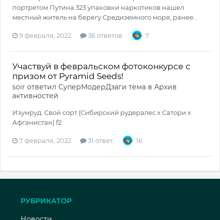
портретом Путина 323 упаковки наркотиков нашел
местный житель на берегу Средиземного моря, ранее...
9 февраля, 2022
36 ответов
7
Участвуй в февральском фотоконкурсе с
призом от Pyramid Seeds!
soir
ответил
СуперМодерДзаги
тема в
Архив
активностей
Изумруд. Свой сорт (Сибирский рудералес х Сатори х
Афганистан) f2.
7 февраля, 2022
31 ответ
16
РУБРИКАТОР
Новости