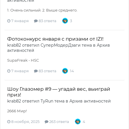
активностей
1. Очень сильный. 2. Выше среднего.
7 января
83 ответа
3
Фотоконкурс января с призами от IZI!
krab82
ответил
СуперМодерДзаги
тема в
Архив
активностей
SupaFreak - HSC
7 января
83 ответа
14
Шоу Глазомер #9 — угадай вес, выиграй
приз!
krab82
ответил
TyRun
тема в
Архив активностей
2666 Мир!
8 ноября, 2025
263 ответа
4