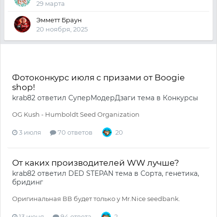
29 марта
Эмметт Браун
20 ноября, 2025
Фотоконкурс июля с призами от Boogie
shop!
krab82
ответил
СуперМодерДзаги
тема в
Конкурсы
OG Kush - Humboldt Seed Organization
3 июля
70 ответов
20
От каких производителей WW лучше?
krab82
ответил
DED STEPAN
тема в
Сорта, генетика,
бридинг
Оригинальная ВВ будет только у Mr.Nice seedbank.
13 июня
94 ответа
2