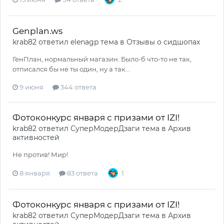
Genplan.ws
krab82
ответил
elenagp
тема в
Отзывы о сидшопах
ГенПлан, нормальный магазин. Было-б что-то не так,
отписался бы не ты один, ну а так...
9 июня
344 ответа
Фотоконкурс января с призами от IZI!
krab82
ответил
СуперМодерДзаги
тема в
Архив
активностей
Не против! Мир!
8 января
83 ответа
1
Фотоконкурс января с призами от IZI!
krab82
ответил
СуперМодерДзаги
тема в
Архив