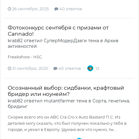
26 сентября, 2025
40 ответов
Фотоконкурс сентября с призами от
Cannado!
krab82
ответил
СуперМодерДзаги
тема в
Архив
активностей
Freakshow - HSC.
21 сентября, 2025
40 ответов
12
Осознанный выбор: сидбанки, крафтовый
бридер или ноунейм?
krab82
ответил
mutantfarmer
тема в
Сорта, генетика,
бридинг
Скорее всего это он ABC Cra.Cro x Auto Bastard П.С. Из
деталей могу сказать, что был получен локально у тебя в
городе, и уехал в Европу. (думаю все что нужно, ты...