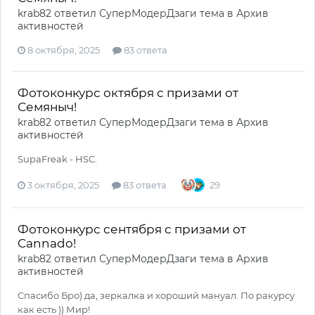
krab82
ответил
СуперМодерДзаги
тема в
Архив
активностей
8 октября, 2025
83 ответа
Фотоконкурс октября с призами от
Семяныч!
krab82
ответил
СуперМодерДзаги
тема в
Архив
активностей
SupaFreak - HSC.
3 октября, 2025
83 ответа
29
Фотоконкурс сентября с призами от
Cannado!
krab82
ответил
СуперМодерДзаги
тема в
Архив
активностей
Спасибо Бро) да, зеркалка и хороший мануал. По ракурсу
как есть )) Мир!