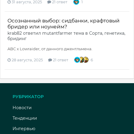
31 августа, 2025
21 ответ
1
Осознанный выбор: сидбанки, крафтовый
бридер или ноунейм?
krab82
ответил
mutantfarmer
тема в
Сорта, генетика,
бридинг
ABC x Lowraider, от данного джентльмена.
28 августа, 2025
21 ответ
6
РУБРИКАТОР
Новости
Тенденции
Интервью