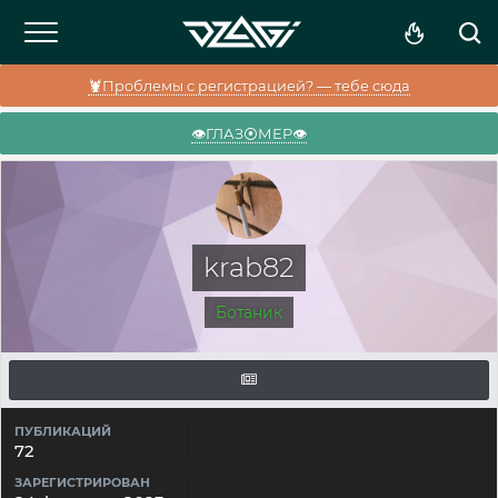
🦞Проблемы с регистрацией? — тебе сюда
👁️ГЛАЗ⦿МЕР👁️
krab82
Ботаник
ПУБЛИКАЦИЙ
72
ЗАРЕГИСТРИРОВАН