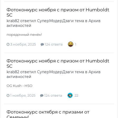
Фотоконкурс ноября с призом от Humboldt
SC
krab82
ответил
СуперМодерДзаги
тема в
Архив
активностей
порядочный пенёк!
3 ноября, 2025
124 ответа
1
Фотоконкурс ноября с призом от Humboldt
SC
krab82
ответил
СуперМодерДзаги
тема в
Архив
активностей
OG Kush - HSO
1 ноября, 2025
124 ответа
22
Фотоконкурс октября с призами от
Семяныч!