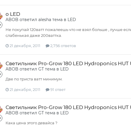
о LED
ABOB
ответил
alesha
тема в
LED
Не покупай 120ватт пожалеешь что не взял больше , лучше есл
слабенькая даже 200ваттка.
21 декабря, 2011
2,756 ответов
Светильник Pro-Grow 180 LED Hydroponics HUT
ABOB
ответил
GT
тема в
LED
Две по триста ватт минимум.
21 декабря, 2011
91 ответ
Светильник Pro-Grow 180 LED Hydroponics HUT
ABOB
ответил
GT
тема в
LED
Кака цена этого девайса ?