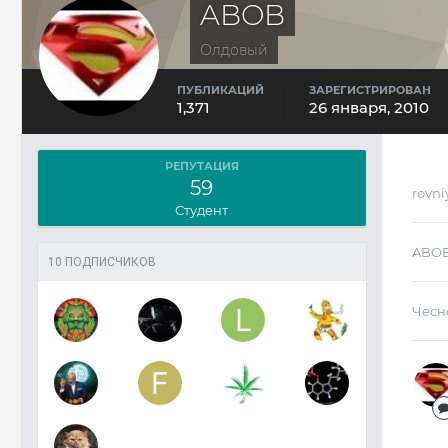
ABOB
Олдовый
ПУБЛИКАЦИЙ
ЗАРЕГИСТРИРОВАН
1,371
26 января, 2010
РЕПУТАЦИЯ
59
rovni
Студент
ABO
10 ПОДПИСЧИКОВ
Чесн