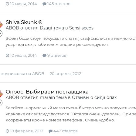
10 июля, 2014
145 ответов
Shiva Skunk ®
ABOB
ответил
Dzagi
тема в
Sensi seeds
Эфект боди стоун покушал и спать :) стаф смолистый немного 
удар под дых , любителям индики рекомендуется.
10 июля, 2014
9 ответов
подписался на
ABOB
20 апреля, 2012
Опрос: Выбираем поставщика
ABOB
ответил
marain
тема в
Отзывы о сидшопах
Seedizm -нормальный магаз очень быстро можно получить семк
упаковке от свитсидс достался . Остался очень доволен . При 
координаты кроме номера телефона . Очень удобно.
18 февраля, 2012
447 ответов