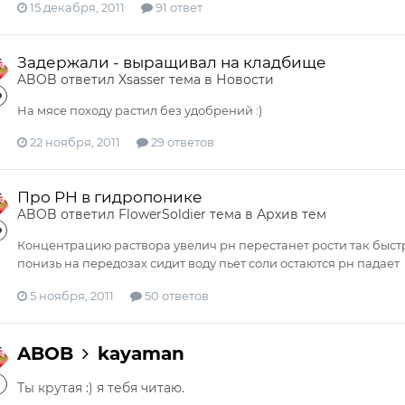
15 декабря, 2011
91 ответ
Задержали - выращивал на кладбище
ABOB
ответил
Xsasser
тема в
Новости
На мясе походу растил без удобрений :)
22 ноября, 2011
29 ответов
Про PH в гидропонике
ABOB
ответил
FlowerSoldier
тема в
Архив тем
Концентрацию раствора увелич рн перестанет рости так быстр
понизь на передозах сидит воду пьет соли остаются рн падает
5 ноября, 2011
50 ответов
ABOB
kayaman
Ты крутая :) я тебя читаю.