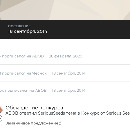
ПОСЕЩЕНИЕ
18 сентября, 2014
y
подписался на
ABOB
28 февраля, 2020
B
подписался на
Чеснок
18 сентября, 2014
ок
подписался на
ABOB
18 сентября, 2014
Обсуждение конкурса
ABOB
ответил
SeriousSeeds
тема в
Конкурс от Serious Se
Заманчивое предложение ;)