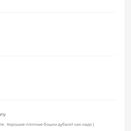
any
е . Хорошие плотные бошки дубасят как надо )