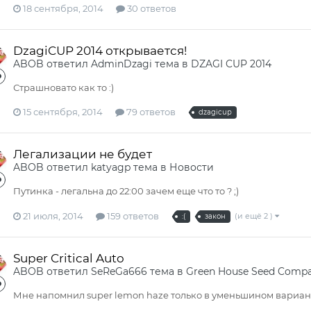
18 сентября, 2014
30 ответов
DzagiCUP 2014 открывается!
ABOB
ответил
AdminDzagi
тема в
DZAGI CUP 2014
Страшновато как то :)
15 сентября, 2014
79 ответов
dzagicup
Легализации не будет
ABOB
ответил
katyagp
тема в
Новости
Путинка - легальна до 22:00 зачем еще что то ? ;)
21 июля, 2014
159 ответов
(и ещё 2 )
:(
закон
Super Critical Auto
ABOB
ответил
SeReGa666
тема в
Green House Seed Comp
Мне напомнил super lemon haze только в уменьшином вариант