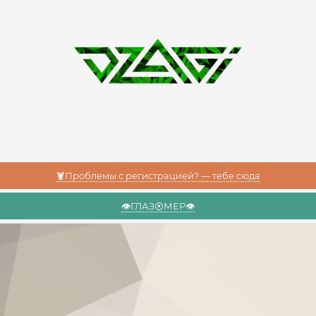
🦞Проблемы с регистрацией? — тебе сюда
👁️ГЛАЗ⦿МЕР👁️