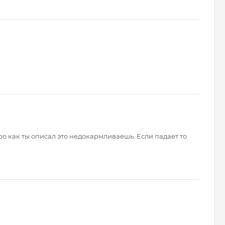
о как ты описал это недокармливаешь. Если падает то