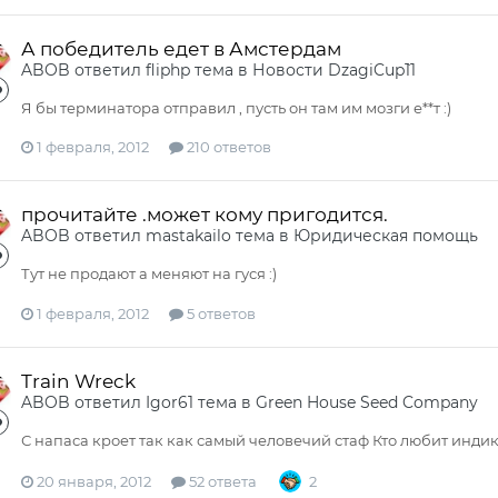
А победитель едет в Амстердам
ABOB
ответил
fliphp
тема в
Новости DzagiCup`11
Я бы терминатора отправил , пусть он там им мозги е**т :)
1 февраля, 2012
210 ответов
прочитайте .может кому пригодится.
ABOB
ответил
mastakailo
тема в
Юридическая помощь
Тут не продают а меняют на гуся :)
1 февраля, 2012
5 ответов
Train Wreck
ABOB
ответил
Igor61
тема в
Green House Seed Company
С напаса кроет так как самый человечий стаф Кто любит инд
20 января, 2012
52 ответа
2