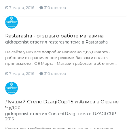
7 марта, 2016
310 ответов
Rastarasha - отзывы о работе магазина
gidroponist
ответил
rastarasha
тема в
Rastarasha
На сайте у них все подробно написано: 5,6,7,8 Марта -
работаем в ограниченном режиме. Заказы и оплаты
принимаются. С 9 Марта - Магазин работает в обычном...
7 марта, 2016
310 ответов
Лучший Стелс DzagiCup'15 и Алиса в Cтране
Чудес
gidroponist
ответил
ContentDzagi
тема в
DZAGI CUP
2015
Кстати, если соберётесь выращивать огурцы, у которых