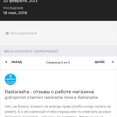
20 февраля, 2013
ПОСЕЩЕНИЕ
18 мая, 2018
Тип контента
ВЕСЬ КОНТЕНТ GIDROPONIST
НАЗАД
ДАЛЕЕ
Страница 2 из 5
Rastarasha - отзывы о работе магазина
gidroponist
ответил
rastarasha
тема в
Rastarasha
Нет, не боюсь. Клиент не всегда прав (особо когда читать не
умеет). А я не наемный чтобы перед кем-то отвечать за свои
действия. Самодур - что хочу, то и ворочу. Это вы еще не...