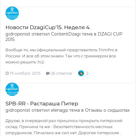
Новости DzagiCup'15. Неделя 4.
gidroponist
ответил
ContentDzagi
тема в
DZAGI CUP
2015
Вообще-то, мы официальный представитель TrimPro в
России. И все об этом знаем. Так что с триммером все
можно решить :hi2:
19 ноября, 2015
26 ответов
2
SPB-RR - Растараша Питер
gidroponist
ответил
elenagp
тема в
Отзывы о сидшопах
Друзья, в очередной раз пришлось прикрыть питерский
склад. Причина та же - безответственность местных
сотрудников. Печально аж сил нет. Дорогие питерские...