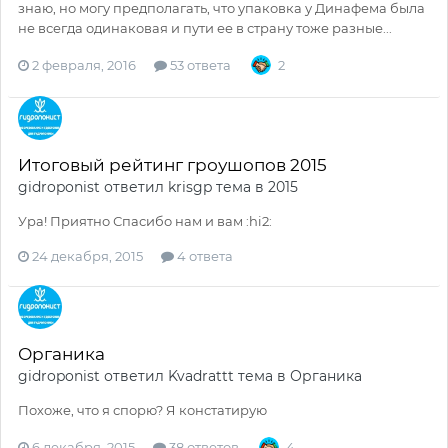
знаю, но могу предполагать, что упаковка у Динафема была
не всегда одинаковая и пути ее в страну тоже разные...
2 февраля, 2016
53 ответа
2
Итоговый рейтинг гроушопов 2015
gidroponist
ответил
krisgp
тема в
2015
Ура! Приятно Спасибо нам и вам :hi2:
24 декабря, 2015
4 ответа
Органика
gidroponist
ответил
Kvadrattt
тема в
Органика
Похоже, что я спорю? Я констатирую
6 декабря, 2015
38 ответов
4