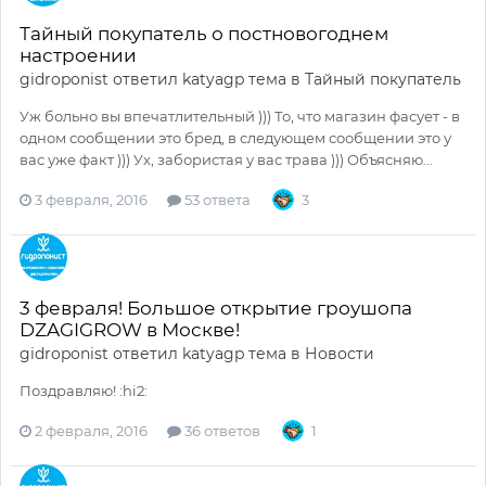
Тайный покупатель о постновогоднем
настроении
gidroponist
ответил
katyagp
тема в
Тайный покупатель
Уж больно вы впечатлительный ))) То, что магазин фасует - в
одном сообщении это бред, в следующем сообщении это у
вас уже факт ))) Ух, забористая у вас трава ))) Объясняю...
3 февраля, 2016
53 ответа
3
3 февраля! Большое открытие гроушопа
DZAGIGROW в Москве!
gidroponist
ответил
katyagp
тема в
Новости
Поздравляю! :hi2:
2 февраля, 2016
36 ответов
1