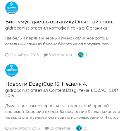
Биогумус-даешь органику.Опытный гров.
gidroponist
ответил
коттофей
тема в
Органика
Где белый перлит и черный гумус - отличное фото. В
остальных случаях баланс белого ушел погулять :sm:
21 ноября, 2015
300 ответов
1
Новости DzagiCup'15. Неделя 4.
gidroponist
ответил
ContentDzagi
тема в
DZAGI CUP
2015
Думаю, не совсем верно называть ее самой простой
системой. Хороший выбор. За последние 3 года накопили
не мало статистики и отзывов по использованию. Я готов.
20 ноября, 2015
26 ответов
2