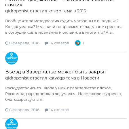
связи»
gidroponist
ответил
krisgp
тема в
2016
Вообще что за методология судить магазины в выходные?
Кто додумался? Мы значит стараемся, вкладываем средства
в сотрудников, в их знания и онлайн, а в итоге что? А в...
8 февраля, 2016
14 ответов
1
Въезд в Зазеркалье может быть закрыт
gidroponist
ответил
katyagp
тема в
Новости
Раскудахтались то.. Жопа у них, правительство плохое,
Роскомнадзор до зеркал додумался.. Насмешили с утречка,
благодарствую :sm:
8 февраля, 2016
14 ответов