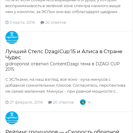
восприимчивость в зелёной зоне спектра намного выше
чем у конопли, за ЭСЛки они вас отблагодарят щедрым...
3 марта, 2016
20 ответов
Лучший Стелс DzagiCup'15 и Алиса в Cтране
Чудес
gidroponist
ответил
ContentDzagi
тема в
DZAGI CUP
2015
С ЭСЛками, на наш взгляд, всё ясно - куча минусов с
добавкой сомнительных плюсов. Согласитесь, перспектива
не самая желанная. Минусы: - при равной мощности с...
27 февраля, 2016
20 ответов
4
Рейтинг гроушопов — «Скорость обратной