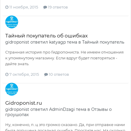
11 ноября, 2015
19 ответов
Тайный покупатель об ошибках
gidroponist
ответил
katyagp
тема в
Тайный покупатель
Странная история про Гидропониста. Не имеем отношения
к упомянутому магазину. Если вдруг будет повторяться -
дайте знать.
7 октября, 2015
10 ответов
Gidroponist.ru
gidroponist
ответил
AdminDzagi
тема в
Отзывы о
гроушопах
Ну, конечно, п..ц это громко сказано. Да, при отправке нами
была допущена досадная ошибка. Простите нас. На сколько