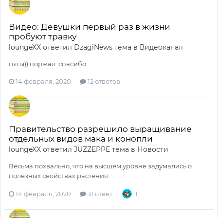
Видео: Девушки первый раз в жизни
пробуют травку
loungeXX
ответил
DzagiNews
тема в
Видеоканал
гыгы)) поржал. спасибо
14 февраля, 2020
12 ответов
Правительство разрешило выращивание
отдельных видов мака и конопли
loungeXX
ответил
JUZZEPPE
тема в
Новости
Весьма похвально, что на высшем уровне задумались о
полезных свойствах растения.
14 февраля, 2020
31 ответ
1