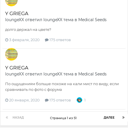
Y GRIEGA
loungeXX
ответил
loungeXX
тема в
Medical Seeds
долго держал на цвете?
3 февраля, 2020
175 ответов
Y GRIEGA
loungeXX
ответил
loungeXX
тема в
Medical Seeds
По ощущениям больше похоже на кали мист по виду, если
сравнивать по фото с форума
20 января, 2020
175 ответов
1
НАЗАД
ДАЛЕЕ
Страница 1 из 51