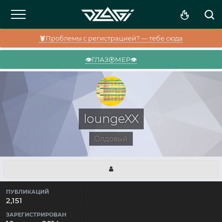
🦞Проблемы с регистрацией? — тебе сюда
👁️ГЛАЗ⦿МЕР👁️
loungeXX
Олдовый
ПУБЛИКАЦИЙ
2,151
ЗАРЕГИСТРИРОВАН