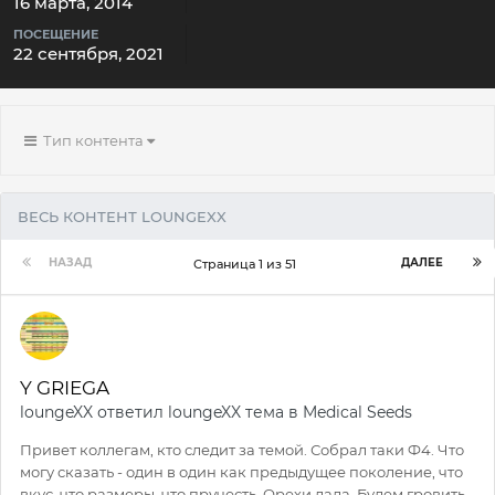
16 марта, 2014
ПОСЕЩЕНИЕ
22 сентября, 2021
Тип контента
ВЕСЬ КОНТЕНТ LOUNGEXX
НАЗАД
ДАЛЕЕ
Страница 1 из 51
Y GRIEGA
loungeXX
ответил
loungeXX
тема в
Medical Seeds
Привет коллегам, кто следит за темой. Собрал таки Ф4. Что
могу сказать - один в один как предыдущее поколение, что
вкус, что размеры, что пручесть. Орехи дала. Будем гровить...