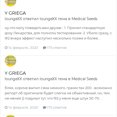
Y GRIEGA
loungeXX
ответил
loungeXX
тема в
Medical Seeds
ну что могу поведать вам друзья - 1. Принял стандартную
дозу Лекарства, для полноты тестирования. 2. Убило сразу, с
Ф2 вчера эффект наступил несколько позже и более...
14 февраля, 2020
175 ответов
Y GRIEGA
loungeXX
ответил
loungeXX
тема в
Medical Seeds
бляя, короче выпил сэма немного, грамм так 200.. возможно
репорт об оригинале будет слегка не обьективный, но, тем
не менее )) подумал тут, что Ф2 у меня еще штук 50-70...
14 февраля, 2020
175 ответов