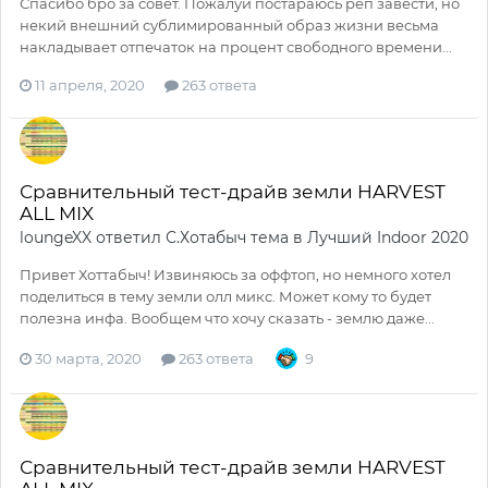
Спасибо бро за совет. Пожалуй постараюсь реп завести, но
некий внешний сублимированный образ жизни весьма
накладывает отпечаток на процент свободного времени...
11 апреля, 2020
263 ответа
Сравнительный тест-драйв земли HARVEST
ALL MIX
loungeXX
ответил
С.Хотабыч
тема в
Лучший Indoor 2020
Привет Хоттабыч! Извиняюсь за оффтоп, но немного хотел
поделиться в тему земли олл микс. Может кому то будет
полезна инфа. Вообщем что хочу сказать - землю даже...
30 марта, 2020
263 ответа
9
Сравнительный тест-драйв земли HARVEST