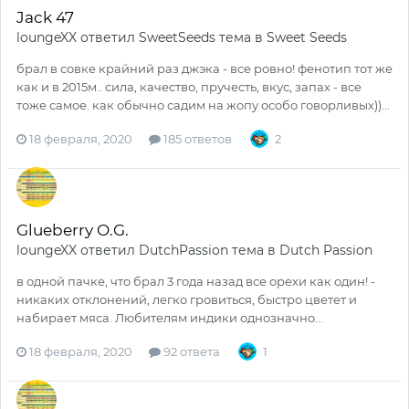
Jack 47
loungeXX
ответил
SweetSeeds
тема в
Sweet Seeds
брал в совке крайний раз джэка - все ровно! фенотип тот же
как и в 2015м.. сила, качество, пручесть, вкус, запах - все
тоже самое. как обычно садим на жопу особо говорливых))...
18 февраля, 2020
185 ответов
2
Glueberry O.G.
loungeXX
ответил
DutchPassion
тема в
Dutch Passion
в одной пачке, что брал 3 года назад все орехи как один! -
никаких отклонений, легко гровиться, быстро цветет и
набирает мяса. Любителям индики однозначно...
18 февраля, 2020
92 ответа
1