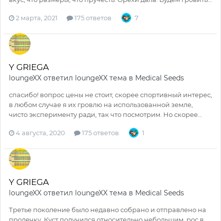
2 марта, 2021
175 ответов
7
Y GRIEGA
loungeXX
ответил
loungeXX
тема в
Medical Seeds
спасибо! вопрос цены не стоит, скорее спортивный интерес,
в любом случае я их гровлю на использованной земле,
чисто эксперименту ради, так что посмотрим. Но скорее...
4 августа, 2020
175 ответов
1
Y GRIEGA
loungeXX
ответил
loungeXX
тема в
Medical Seeds
Третье поколение было недавно собрано и отправлено на
пролечку. Куст получился относительно небольшим, рос в