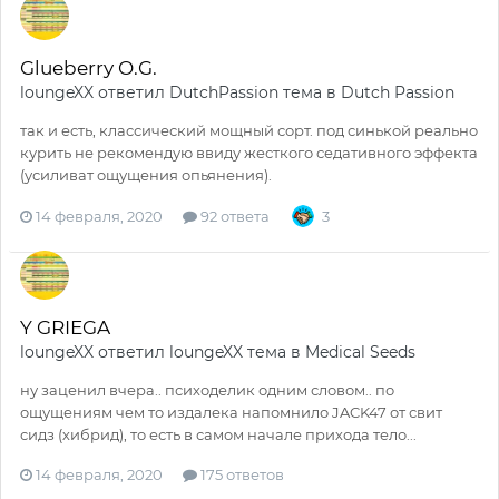
Glueberry O.G.
loungeXX
ответил
DutchPassion
тема в
Dutch Passion
так и есть, классический мощный сорт. под синькой реально
курить не рекомендую ввиду жесткого седативного эффекта
(усиливат ощущения опьянения).
14 февраля, 2020
92 ответа
3
Y GRIEGA
loungeXX
ответил
loungeXX
тема в
Medical Seeds
ну заценил вчера.. психоделик одним словом.. по
ощущениям чем то издалека напомнило JACK47 от свит
сидз (хибрид), то есть в самом начале прихода тело...
14 февраля, 2020
175 ответов