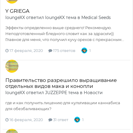
Y GRIEGA
loungeXX
ответил
loungeXX
тема в
Medical Seeds
Эффекты определенно выше среднего! Рекомендую.
Неподготовленный бледного словит как за здрасьти))
Главное для меня, что получил кучу орехов с прекрасным...
17 февраля, 2020
175 ответов
1
Правительство разрешило выращивание
отдельных видов мака и конопли
loungeXX
ответил
JUZZEPPE
тема в
Новости
где и как получить лицению для культивации каннабиса
для обезбаливающих?
16 февраля, 2020
31 ответ
1