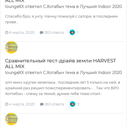
ALL MIX
loungeXX
ответил
С.Хотабыч
тема в
Лучший Indoor 2020
Спасибо бро, я учту. Начну пожалуй с сатори, в последнем
грове...
6 марта, 2020
263 ответа
1
Сравнительный тест-драйв земли HARVEST
ALL MIX
loungeXX
ответил
С.Хотабыч
тема в
Лучший Indoor 2020
олл микс крутая земелька.. последние лет 5 только на ней, в
крайний раз решил поэксперементировать -... Так что БРО
Хоттабыч - слежу за темой, думаю тебе тоже стоит...
4 марта, 2020
263 ответа
2