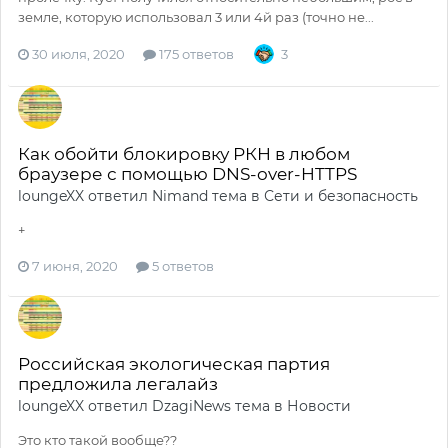
земле, которую использовал 3 или 4й раз (точно не...
30 июля, 2020
175 ответов
3
Как обойти блокировку РКН в любом
браузере с помощью DNS-over-HTTPS
loungeXX
ответил
Nimand
тема в
Сети и безопасность
+
7 июня, 2020
5 ответов
Российская экологическая партия
предложила легалайз
loungeXX
ответил
DzagiNews
тема в
Новости
Это кто такой вообще??