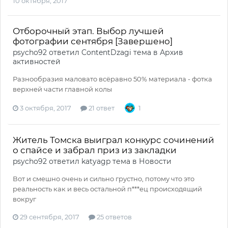
10 октября, 2017
Отборочный этап. Выбор лучшей
фотографии сентября [Завершено]
psycho92
ответил
ContentDzagi
тема в
Архив
активностей
Разнообразия маловато всёравно 50% материала - фотка
верхней части главной колы
3 октября, 2017
21 ответ
1
Житель Томска выиграл конкурс сочинений
о спайсе и забрал приз из закладки
psycho92
ответил
katyagp
тема в
Новости
Вот и смешно очень и сильно грустно, потому что это
реальность как и весь остальной п***ец происходящий
вокруг
29 сентября, 2017
25 ответов