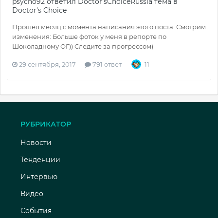
psycho92
ответил
Doctor'sChoiceRussia
тема в
Doctor's Choice
Прошел месяц с момента написания этого поста. Смотрим
изменения: Больше фоток у меня в репорте по
Шоколадному ОГ)) Следите за прогрессом)
29 сентября, 2017
791 ответ
11
РУБРИКАТОР
Новости
Тенденции
Интервью
Видео
События