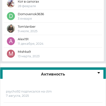
Кот в сапогах
28 февраля
Domovenok3636
3 января
TomVanber
9 июля, 2025
Alex191
11 декабря, 2024
Mishka9
13 марта, 2023
Активность
psycho92
подписался на
ctm
7 августа, 2025