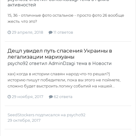
активностей
15, 36 - отличные фото остальное - просто фото 26 вообще
жесть. что это?
29 апреля, 2018
11 ответов
Децл увидел путь спасения Украины в
легализации марихуаны
psycho92
ответил
AdminDzagi
тема в
Новости
хах) когда в истории славян народ что-то решал?)
историю пишут победители, пока вы этого не поймете,
сложно будет выстроить логику событий на нашей...
29 ноября, 2017
62 ответа
SeedStockers
подписался на
psycho92
29 октября, 2017