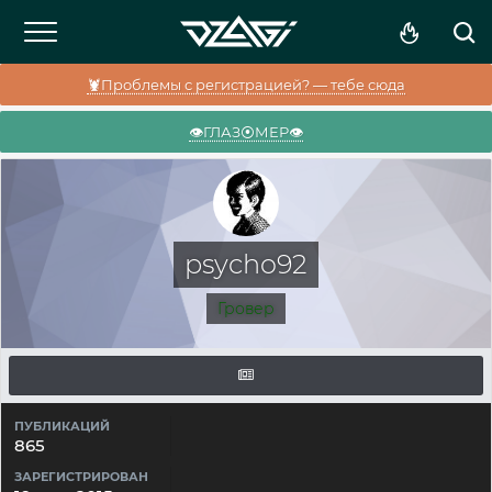
🦞Проблемы с регистрацией? — тебе сюда
👁️ГЛАЗ⦿МЕР👁️
psycho92
Гровер
ПУБЛИКАЦИЙ
865
ЗАРЕГИСТРИРОВАН