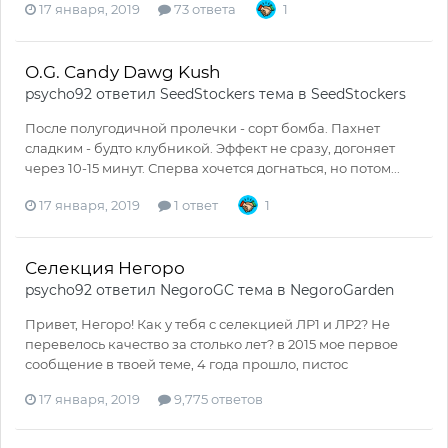
17 января, 2019
73 ответа
1
О.G. Candy Dawg Kush
psycho92
ответил
SeedStockers
тема в
SeedStockers
После полугодичной пролечки - сорт бомба. Пахнет
сладким - будто клубникой. Эффект не сразу, догоняет
через 10-15 минут. Сперва хочется догнаться, но потом...
17 января, 2019
1 ответ
1
Селекция Негоро
psycho92
ответил
NegoroGC
тема в
NegoroGarden
Привет, Негоро! Как у тебя с селекцией ЛР1 и ЛР2? Не
перевелось качество за столько лет? в 2015 мое первое
сообщение в твоей теме, 4 года прошло, пистос
17 января, 2019
9,775 ответов