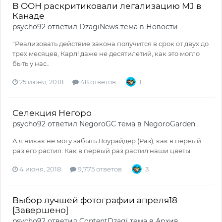
В ООН раскритиковали легализацию MJ в
Канаде
psycho92
ответил
DzagiNews
тема в
Новости
"Реализовать действие закона получится в срок от двух до
трех месяцев, Карл! даже не десятилетий, как это могло
быть у нас..
25 июня, 2018
48 ответов
1
Селекция Негоро
psycho92
ответил
NegoroGC
тема в
NegoroGarden
А я никак не могу забыть Лоурайдер (Раз), как в первый
раз его растил. Как в первый раз растил наши цветы.
4 июня, 2018
9,775 ответов
3
Выбор лучшей фотографии апреля`18
[Завершено]
psycho92
ответил
ContentDzagi
тема в
Архив