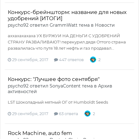
Конкурс-брейншторм: название для новых
удобрений [ИТОГИ]
psycho92
ответил
GrammWatt
тема в
Новости
аххахахахаха УХ БУРЖУИ НА ДЕНЬГИ С УДОБРЕНИЙ
СТРАНУ РАЗВАЛИВАЮТ! перекурил дядя Оттого страна
развалилась что путя 18 лет нефть и газ продавал...
29 сентября, 2017
447 ответов
2
Конкурс: "Лучшее фото сентября"
psycho92
ответил
SonyaContent
тема в
Архив
активностей
LST Шоколадный мятный ОГ от Humboldt Seeds
29 сентября, 2017
63 ответа
2
Rock Machine, auto fem