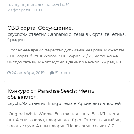
rovniy
подписался на
psycho92
28 февраля, 2020
CBD сорта. Обсуждение.
psycho92
ответил
Cannabidiol
тема в
Сорта, генетика,
бридинг
Последнее время перестал дуть из-за невроза. Может ли
CBD сорта быть выходом? ПС: курил 50/50, но точно не
чистую сативу. Много курил в день по нескольку раз, и в...
24 октября, 2019
61 ответ
Конкурс от Paradise Seeds: Мечты
сбываются!
psycho92
ответил
krisgp
тема в
Архив активностей
[Original White Widow] Без травы я - не я. Без MJ - меня
нет. А они говорят, говорят это - бред. Это солнечный яд,
золотые лучи. А они говорят: "Надо срочно лечить". Я...