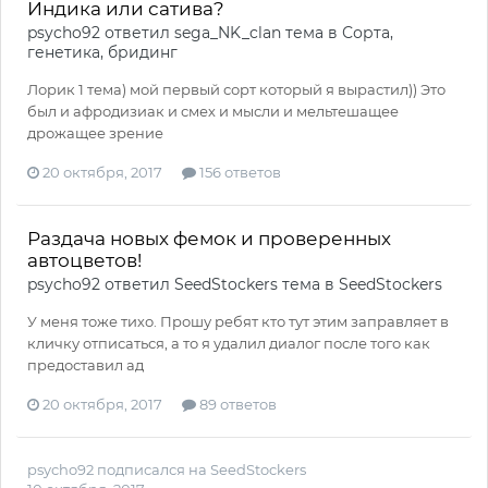
Индика или сатива?
psycho92
ответил
sega_NK_clan
тема в
Сорта,
генетика, бридинг
Лорик 1 тема) мой первый сорт который я вырастил)) Это
был и афродизиак и смех и мысли и мельтешащее
дрожащее зрение
20 октября, 2017
156 ответов
Раздача новых фемок и проверенных
автоцветов!
psycho92
ответил
SeedStockers
тема в
SeedStockers
У меня тоже тихо. Прошу ребят кто тут этим заправляет в
кличку отписаться, а то я удалил диалог после того как
предоставил ад
20 октября, 2017
89 ответов
psycho92
подписался на
SeedStockers