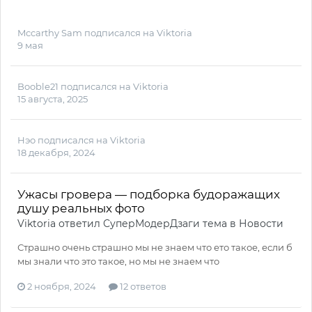
Mccarthy Sam
подписался на
Viktoria
9 мая
Booble21
подписался на
Viktoria
15 августа, 2025
Нэо
подписался на
Viktoria
18 декабря, 2024
Ужасы гровера — подборка будоражащих
душу реальных фото
Viktoria
ответил
СуперМодерДзаги
тема в
Новости
Страшно очень страшно мы не знаем что ето такое, если б
мы знали что это такое, но мы не знаем что
2 ноября, 2024
12 ответов