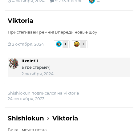
4 октября, 2024
9,775 ответов
4
Viktoria
Пристегиваем ремни! Впереди новые шоу
2 октября, 2024
1
1
itzqintli
а где старые?)
2 октября, 2024
Shishiokun
подписался на
Viktoria
24 сентября, 2023
Shishiokun
Viktoria
Вика - мечта поэта