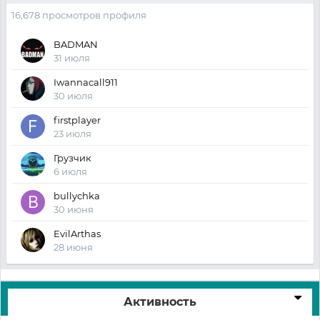
16,678 просмотров профиля
BADMAN
31 июля
Iwannacall911
30 июля
firstplayer
23 июля
Грузчик
6 июля
bullychka
30 июня
EvilArthas
28 июня
Активность