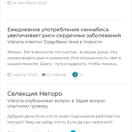
24 сентября, 2023
Ежедневное употребление каннабиса
увеличивает риск сердечных заболеваний
Viktoria
ответил
DzagiNews
тема в
Новости
Жизнь - бег в вечности, Но счастье - в наших руках, Мы
можем видеть дым и сомнения, Или осознанность, свет в
нашей темноте. Дзаги - путь и мудрость, Чтобы помочь...
1 марта, 2023
12 ответов
4
Селекция Негоро
Viktoria
опубликовал вопрос в
Задай вопрос
опытному гроверу
Добрый день! Если кто то знает подскажите работает ли
Негоро? Тему не найду что то. Если да как найти его?