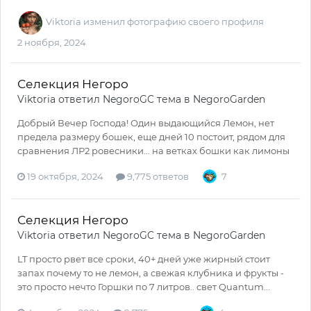
Viktoria
изменил фотографию своего профиля
2 ноября, 2024
Селекция Негоро
Viktoria
ответил
NegoroGC
тема в
NegoroGarden
Добрый Вечер Господа! Один выдающийся Лемон, нет
предела размеру бошек, еще дней 10 постоит, рядом для
сравнения ЛР2 ровесники... на ветках бошки как лимоны
19 октября, 2024
9,775 ответов
7
Селекция Негоро
Viktoria
ответил
NegoroGC
тема в
NegoroGarden
LT просто рвет все сроки, 40+ дней уже жирный стоит
запах почему то не лемон, а свежая клубника и фрукты -
это просто нечто Горшки по 7 литров.. свет Quantum...