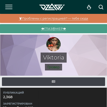
🦞Проблемы с регистрацией? — тебе сюда
👁️ГЛАЗ⦿МЕР👁️
Viktoria
Гровер
ПУБЛИКАЦИЙ
2,368
ЗАРЕГИСТРИРОВАН