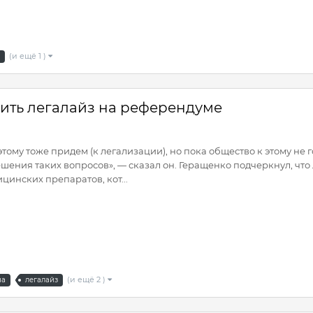
(и ещё 1 )
ть легалайз на референдуме
этому тоже придем (к легализации), но пока общество к этому не 
шения таких вопросов», — сказал он. Геращенко подчеркнул, что
инских препаратов, кот...
(и ещё 2 )
на
легалайз