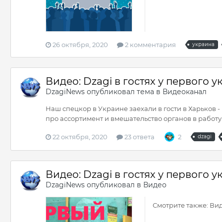
26 октября, 2020
2 комментария
украина
Видео: Dzagi в гостях у первого
DzagiNews
опубликовал тема в
Видеоканал
Наш спецкор в Украине заехали в гости в Харьков -
про ассортимент и вмешательство органов в работу 
22 октября, 2020
23 ответа
2
dzagi
Видео: Dzagi в гостях у первого
DzagiNews
опубликовал в
Видео
Смотрите также: Ви