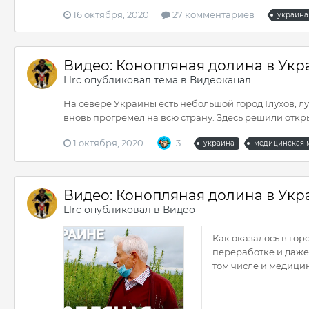
16 октября, 2020
27 комментариев
украина
Видео: Конопляная долина в Укр
Llrc
опубликовал тема в
Видеоканал
На севере Украины есть небольшой город Глухов, л
вновь прогремел на всю страну. Здесь решили откр
1 октября, 2020
3
украина
медицинская 
Видео: Конопляная долина в Укр
Llrc
опубликовал в
Видео
Как оказалось в гор
переработке и даже 
том числе и медицинс