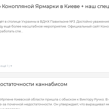
Конопляной Ярмарки в Киеве + наш спец
т в столице Украины в ВДНХ Павильоне №3. Достойно уважения,
ду ещё более масштабное мероприятие. Официальный сайт Конопля
аботать спе...
 ещё 1 )
достаточности каннабисом
 Ирпене Киевской области пришла с обыском к Виктору Ручко. В е
из-за почечной недостаточности. Он утверждает, что выращивал 
чко продолж...