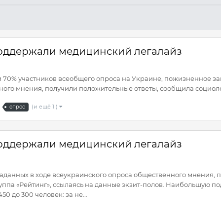
оддержали медицинский легалайз
0% участников всеобщего опроса на Украине, пожизненное зак
ого мнения, получили положительные ответы, сообщила социологи
(и ещё 1 )
опрос
оддержали медицинский легалайз
 заданных в ходе всеукраинского опроса общественного мнения,
уппа «Рейтинг», ссылаясь на данные экзит-полов. Наибольшую п
50 до 300 человек: за не...