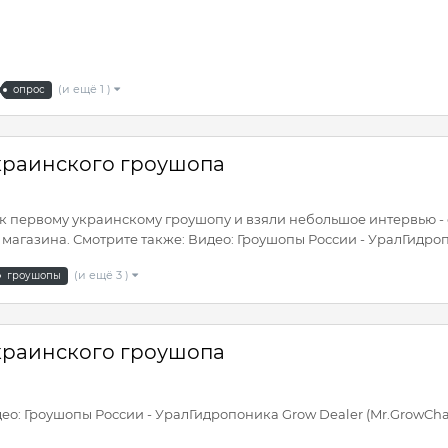
(и ещё 1 )
опрос
 украинского гроушопа
 к первому украинскому гроушопу и взяли небольшое интервью - с
магазина. Смотрите также: Видео: Гроушопы России - УралГидроп
(и ещё 3 )
гроушопы
 украинского гроушопа
део: Гроушопы России - УралГидропоника Grow Dealer (Mr.GrowCh