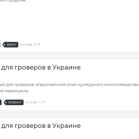
(и ещё 3 )
арест
для гроверов в Украине
ция для гроверов «Европейский опыт культурного коноплеводств
ой марихуаны
(и ещё 1 )
гровинг
для гроверов в Украине