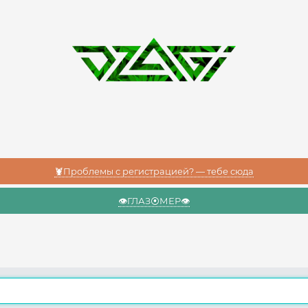
🦞Проблемы с регистрацией? — тебе сюда
👁️ГЛАЗ⦿МЕР👁️