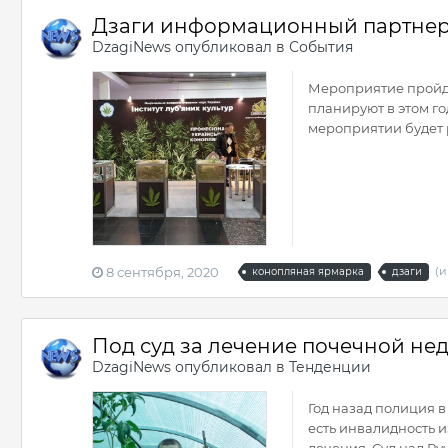
Дзаги информационный партнер 
DzagiNews
опубликовал в
События
Мероприятие пройдё
планируют в этом го
мероприятии будет р
8 сентября, 2020
(и
конопляная ярмарка
дзаги
Под суд за лечение почечной не
DzagiNews
опубликовал в
Тенденции
Год назад полиция в
есть инвалидность 
лечения. Суд над Ру