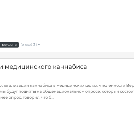
(и ещё 3 )
гроушопы
ии медицинского каннабиса
о легализации каннабиса в медицинских целях, численности Ве
темы будут подняты на общенациональном опросе, который состо
е опрос, говорил, что б...