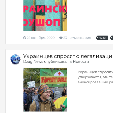
22 октября, 2020
23 комментария
dzagi
Украинцев спросят о легализац
DzagiNews
опубликовал в
Новости
Украинцев спросят 
утверждается, эти 
анонсировавший ране