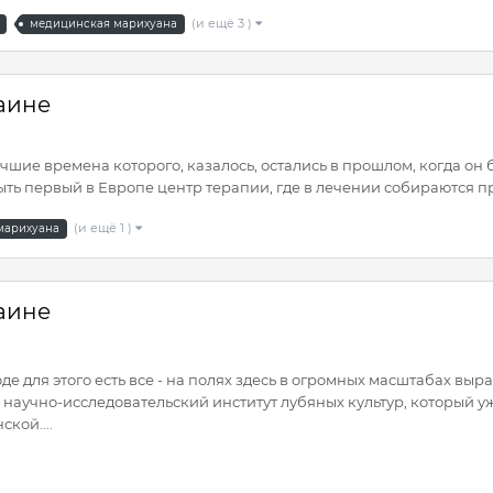
(и ещё 3 )
медицинская марихуана
аине
учшие времена которого, казалось, остались в прошлом, когда о
ыть первый в Европе центр терапии, где в лечении собираются п
(и ещё 1 )
марихуана
аине
оде для этого есть все - на полях здесь в огромных масштабах в
научно-исследовательский институт лубяных культур, который у
кой....