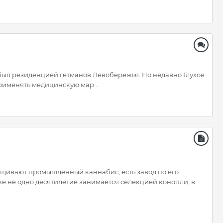
н был резиденцией гетманов Левобережья. Но недавно Глухов
рименять медицинскую мар...
ыращивают промышленный каннабис, есть завод по его
же не одно десятилетие занимается селекцией конопли, в