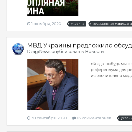
1 октября, 2020
украина
медицинская марихуана
МВД Украины предложило обсуди
DzagiNews
опубликовал в
Новости
«Когда-нибудь мы к 
референдума для ре
исключительно медиц
30 сентября, 2020
16 комментариев
украи