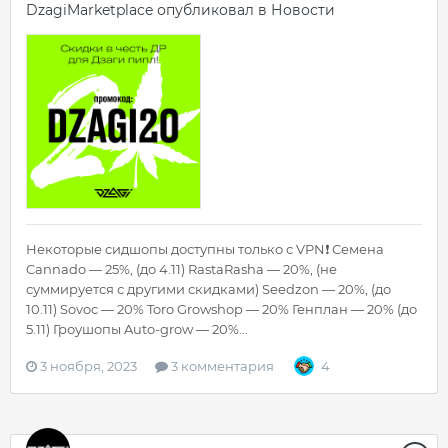
DzagiMarketplace
опубликовал в
Новости
Некоторые сидшопы доступны только с VPN❗️ Семена
Cannado — 25%, (до 4.11) RastaRasha — 20%, (не
суммируется с другими скидками) Seedzon — 20%, (до
10.11) Sovoc — 20% Toro Growshop — 20% Генплан — 20% (до
5.11) Гроушопы Auto-grow — 20%...
3 ноября, 2023
3 комментария
4