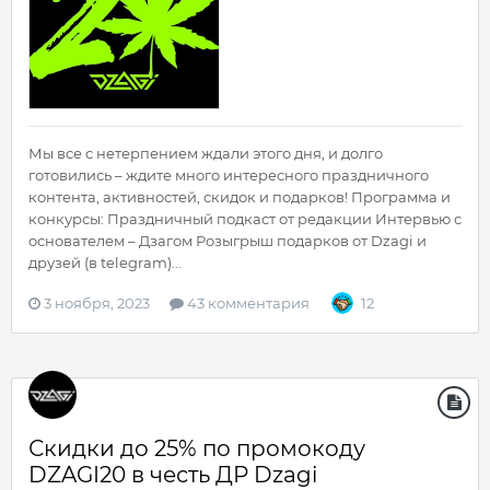
Мы все с нетерпением ждали этого дня, и долго
готовились – ждите много интересного праздничного
контента, активностей, скидок и подарков! Программа и
конкурсы: Праздничный подкаст от редакции Интервью с
основателем – Дзагом Розыгрыш подарков от Dzagi и
друзей (в telegram)...
3 ноября, 2023
43 комментария
12
Скидки до 25% по промокоду
DZAGI20 в честь ДР Dzagi