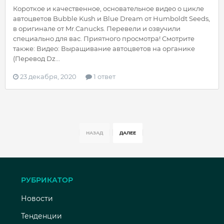
Короткое и качественное, основательное видео о цикле
автоцветов Bubble Kush и Blue Dream от Humboldt Seeds,
в оригинале от Mr.Canucks. Перевели и озвучили
специально для вас. Приятного просмотра! Смотрите
также: Видео: Выращивание автоцветов на органике
(Перевод Dz...
23 декабря, 2020
1 ответ
НАЗАД
ДАЛЕЕ
РУБРИКАТОР
Новости
Тенденции