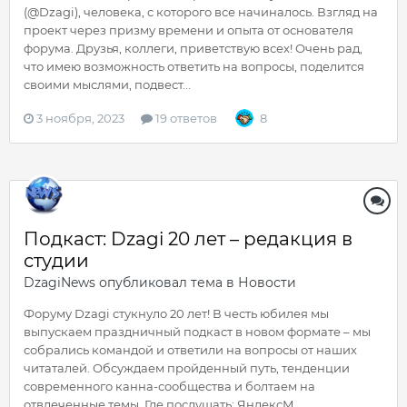
(@Dzagi), человека, с которого все начиналось. Взгляд на
проект через призму времени и опыта от основателя
форума. Друзья, коллеги, приветствую всех! Очень рад,
что имею возможность ответить на вопросы, поделится
своими мыслями, подвест...
3 ноября, 2023
19 ответов
8
Подкаст: Dzagi 20 лет – редакция в
студии
DzagiNews
опубликовал тема в
Новости
Форуму Dzagi стукнуло 20 лет! В честь юбилея мы
выпускаем праздничный подкаст в новом формате – мы
собрались командой и ответили на вопросы от наших
читаталей. Обсуждаем пройденный путь, тенденции
современного канна-сообщества и болтаем на
отвлеченные темы. Где послушать: ЯндексМ...