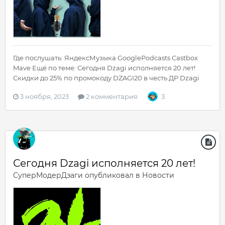
Где послушать: ЯндексМузыка GooglePodcasts Castbox
Mave Ещё по теме: Сегодня Dzagi исполняется 20 лет!
Скидки до 25% по промокоду DZAGI20 в честь ДР Dzagi
3 ноября, 2023
2 комментария
3
Сегодня Dzagi исполняется 20 лет!
СуперМодерДзаги
опубликовал в
Новости