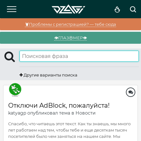
🦞Проблемы с регистрацией? — тебе сюда
👁️ГЛАЗ⦿МЕР👁️
Другие варианты поиска
Отключи AdBlock, пожалуйста!
katyagp
опубликовал тема в
Новости
Спасибо, что читаешь этот текст. Как ты знаешь, мы много
лет работаем над тем, чтобы тебе и еще десяткам тысяч
посетителей было чем заняться на нашем сайте. Мы