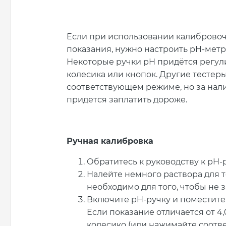
Если при использовании калиброво
показания, нужно настроить pH-метр
Некоторые ручки pH придётся регул
колесика или кнопок. Другие тестер
соответствующем режиме, но за нал
придется заплатить дороже.
Ручная калибровка
Обратитесь к руководству к pH-
Налейте немного раствора для т
необходимо для того, чтобы не з
Включите pH-ручку и поместите 
Если показание отличается от 4
колесико (или нажимайте соотве