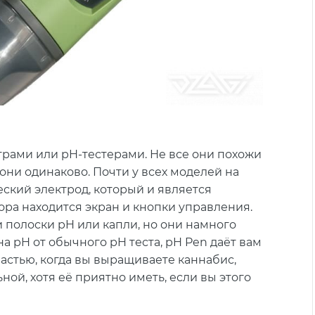
трами или pH-тестерами. Не все они похожи
 они одинаково. Почти у всех моделей на
ский электрод, который и является
ра находится экран и кнопки управления.
и полоски pH или капли, но они намного
а pH от обычного pH теста, pH Pen даёт вам
счастью, когда вы выращиваете каннабис,
ной, хотя её приятно иметь, если вы этого