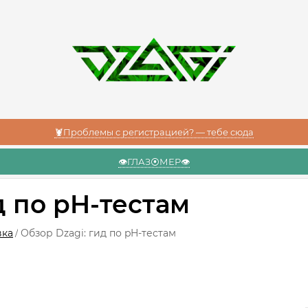
🦞Проблемы с регистрацией? — тебе сюда
👁️ГЛАЗ⦿МЕР👁️
д по pH-тестам
вка
Обзор Dzagi: гид по pH-тестам
/