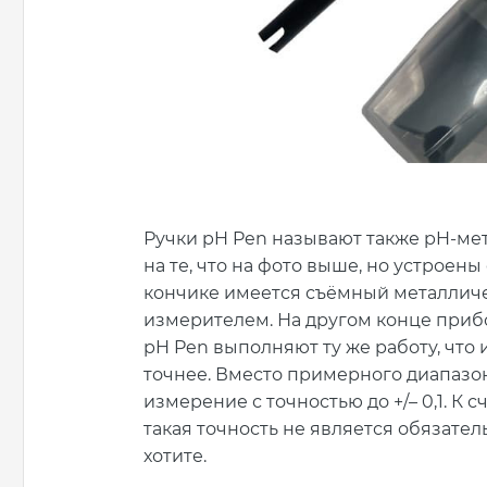
Ручки pH Pen называют также pH-ме
на те, что на фото выше, но устроены
кончике имеется съёмный металличе
измерителем. На другом конце прибо
pH Pen выполняют ту же работу, что 
точнее. Вместо примерного диапазон
измерение с точностью до +/– 0,1. К 
такая точность не является обязатель
хотите.