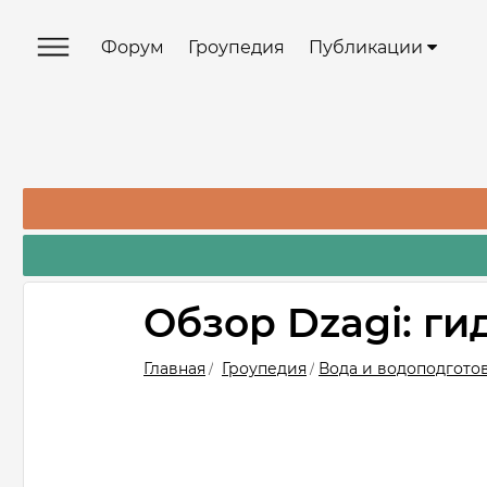
Форум
Гроупедия
Публикации
Обзор Dzagi: ги
Главная
Гроупедия
Вода и водоподгото
/
/