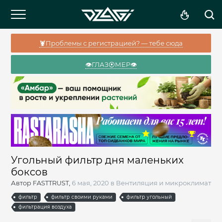
🦞Проблемы с регистрацией? — тебе сюда
👁️ГЛАЗ⦿МЕР👁️
Угольный фильтр дня маленьких
боксов
Автор
FASTTRUST
,
6 мая, 2020
в
Вентиляция и микроклимат
фильтр
фильтр своими руками
фильтр угольный
фильтрация воздуха