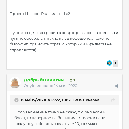
Привет Негоро! Рад видеть :hi2:
Ну не знаю, я как гровил в квартире, зашел в подъезд и
чуть не обосрался, пахло как в кофешопе... Тоже не
было фильтра, есить сорта, с которыми и фильтры не
справляются)
1
ДобрыйНикитич
3
Опубликовано
14 мая, 2020
В 14/05/2020 в 13:22, FASTTRUST сказал:
Про увеличение точно не скажу т.к. оно если и
будет, то наверное не большим. В теории если
воздушную область сделать см 10, то думаю