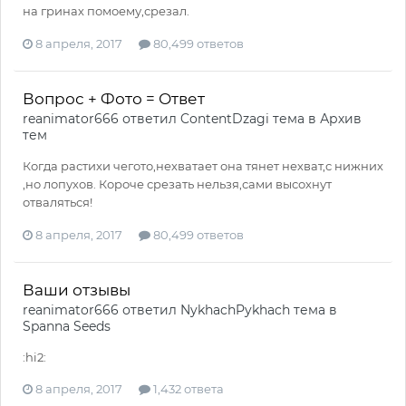
на гринах помоему,срезал.
8 апреля, 2017
80,499 ответов
Вопрос + Фото = Ответ
reanimator666
ответил
ContentDzagi
тема в
Архив
тем
Когда растихи чегото,нехватает она тянет нехват,с нижних
,но лопухов. Короче срезать нельзя,сами высохнут
отваляться!
8 апреля, 2017
80,499 ответов
Ваши отзывы
reanimator666
ответил
NykhachPykhach
тема в
Spanna Seeds
:hi2:
8 апреля, 2017
1,432 ответа