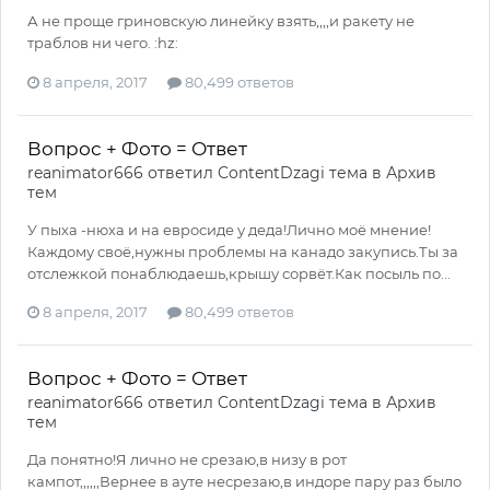
А не проще гриновскую линейку взять,,,,и ракету не
траблов ни чего. :hz:
8 апреля, 2017
80,499 ответов
Вопрос + Фото = Ответ
reanimator666
ответил
ContentDzagi
тема в
Архив
тем
У пыха -нюха и на евросиде у деда!Лично моё мнение!
Каждому своё,нужны проблемы на канадо закупись.Ты за
отслежкой понаблюдаешь,крышу сорвёт.Как посыль по...
8 апреля, 2017
80,499 ответов
Вопрос + Фото = Ответ
reanimator666
ответил
ContentDzagi
тема в
Архив
тем
Да понятно!Я лично не срезаю,в низу в рот
кампот,,,,,,Вернее в ауте несрезаю,в индоре пару раз было