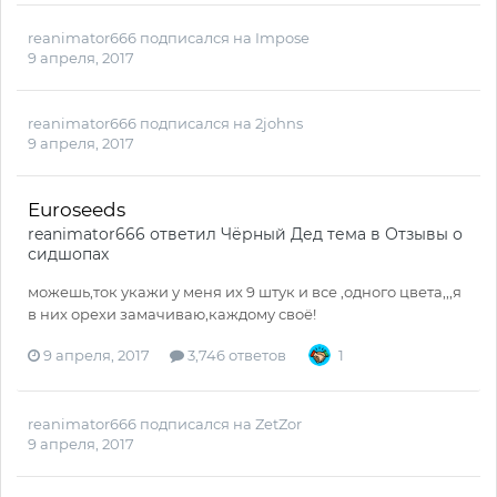
reanimator666
подписался на
Impose
9 апреля, 2017
reanimator666
подписался на
2johns
9 апреля, 2017
Euroseeds
reanimator666
ответил
Чёрный Дед
тема в
Отзывы о
сидшопах
можешь,ток укажи у меня их 9 штук и все ,одного цвета,,,я
в них орехи замачиваю,каждому своё!
9 апреля, 2017
3,746 ответов
1
reanimator666
подписался на
ZetZor
9 апреля, 2017