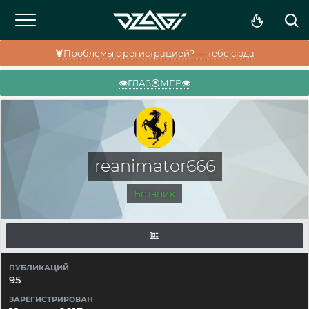
🦞Проблемы с регистрацией? — тебе сюда
👁️ГЛАЗ⦿МЕР👁️
reanimator666
Ботаник
ПУБЛИКАЦИЙ
95
ЗАРЕГИСТРИРОВАН