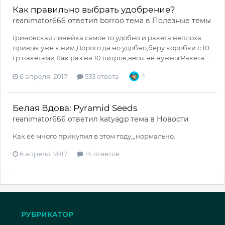
Как правильно выбрать удобрение?
reanimator666
ответил
borroo
тема в
Полезные темы
Гриновская линейка самое то удобно и ракета неплоха
привык уже к ним.Дорого да но удобно,беру коробки с 10
гр пакетами.Как раз на 10 литров,весы не нужны!Ракета...
6 апреля, 2017
533 ответа
1
Белая Вдова: Pyramid Seeds
reanimator666
ответил
katyagp
тема в
Новости
Как её много прикупил в этом году,,,нормально.
6 апреля, 2017
14 ответов
РУБРИКАТОР