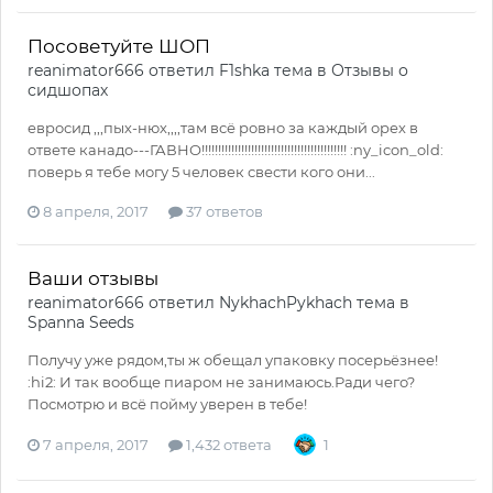
Посоветуйте ШОП
reanimator666
ответил
F1shka
тема в
Отзывы о
сидшопах
евросид ,,,пых-нюх,,,,там всё ровно за каждый орех в
ответе канадо---ГАВНО!!!!!!!!!!!!!!!!!!!!!!!!!!!!!!!!!!!!!!!!!!!! :ny_icon_old:
поверь я тебе могу 5 человек свести кого они...
8 апреля, 2017
37 ответов
Ваши отзывы
reanimator666
ответил
NykhachPykhach
тема в
Spanna Seeds
Получу уже рядом,ты ж обещал упаковку посерьёзнее!
:hi2: И так вообще пиаром не занимаюсь.Ради чего?
Посмотрю и всё пойму уверен в тебе!
7 апреля, 2017
1,432 ответа
1