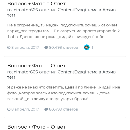
Вопрос + Фото = Ответ
reanimator666
ответил
ContentDzagi
тема в
Архив
тем
Не в огорчение,,,ты не,сак, подключить хочешь,,сак-чем
варят,,,электроды там.НЕ в огорчение просто угараю :lol2:
:haha: Давно так не ржал,,,кидай в личку,всё тебе...
8 апреля, 2017
80,499 ответов
1
Вопрос + Фото = Ответ
reanimator666
ответил
ContentDzagi
тема в
Архив
тем
Я даже не знаю что ответить, Давай по личке,,,,кидай мне
фото,,,которое здесь и что подключить хочешь,,,тоже
зафотай ,,,и в личку а то тут угарят бразы!
8 апреля, 2017
80,499 ответов
Вопрос + Фото = Ответ