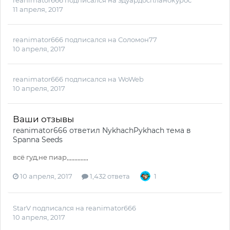
reanimator666
подписался на
эдуардоспланокурос
11 апреля, 2017
reanimator666
подписался на
Соломон77
10 апреля, 2017
reanimator666
подписался на
WoWeb
10 апреля, 2017
Ваши отзывы
reanimator666
ответил
NykhachPykhach
тема в
Spanna Seeds
всё гуд,не пиар,,,,,,,,,,,,,,
10 апреля, 2017
1,432 ответа
1
StarV
подписался на
reanimator666
10 апреля, 2017