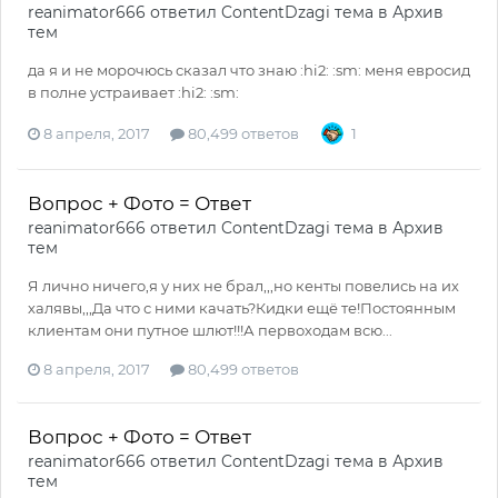
reanimator666
ответил
ContentDzagi
тема в
Архив
тем
да я и не морочюсь сказал что знаю :hi2: :sm: меня евросид
в полне устраивает :hi2: :sm:
8 апреля, 2017
80,499 ответов
1
Вопрос + Фото = Ответ
reanimator666
ответил
ContentDzagi
тема в
Архив
тем
Я лично ничего,я у них не брал,,,но кенты повелись на их
халявы,,,Да что с ними качать?Кидки ещё те!Постоянным
клиентам они путное шлют!!!А первоходам всю...
8 апреля, 2017
80,499 ответов
Вопрос + Фото = Ответ
reanimator666
ответил
ContentDzagi
тема в
Архив
тем