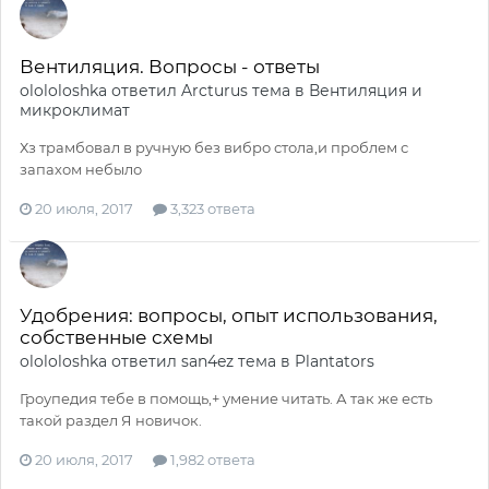
Вентиляция. Вопросы - ответы
olololoshka
ответил
Arcturus
тема в
Вентиляция и
микроклимат
Хз трамбовал в ручную без вибро стола,и проблем с
запахом небыло
20 июля, 2017
3,323 ответа
Удобрения: вопросы, опыт использования,
собственные схемы
olololoshka
ответил
san4ez
тема в
Plantators
Гроупедия тебе в помощь,+ умение читать. А так же есть
такой раздел Я новичок.
20 июля, 2017
1,982 ответа