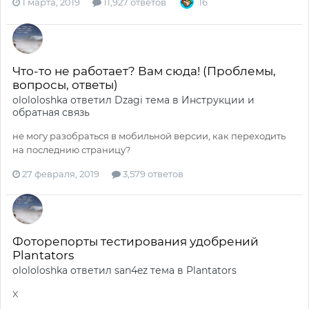
1 марта, 2019
11,927 ответов
16
Что-то не работает? Вам сюда! (Проблемы,
вопросы, ответы)
olololoshka
ответил
Dzagi
тема в
Инструкции и
обратная связь
не могу разобраться в мобильной версии, как переходить
на последнию страницу?
27 февраля, 2019
3,579 ответов
Фоторепорты тестирования удобрений
Plantators
olololoshka
ответил
san4ez
тема в
Plantators
X