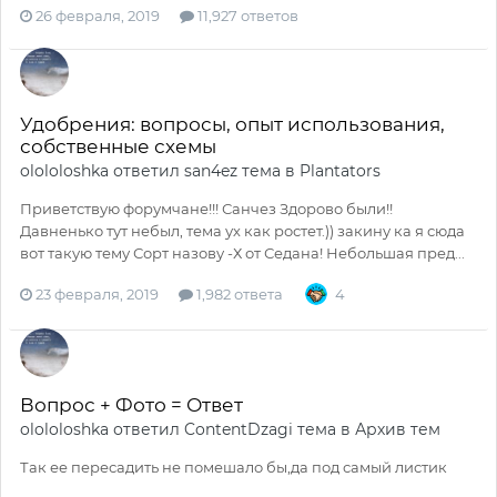
26 февраля, 2019
11,927 ответов
Удобрения: вопросы, опыт использования,
собственные схемы
olololoshka
ответил
san4ez
тема в
Plantators
Приветствую форумчане!!! Санчез Здорово были!!
Давненько тут небыл, тема ух как ростет.)) закину ка я сюда
вот такую тему Сорт назову -Х от Седана! Небольшая пред...
23 февраля, 2019
1,982 ответа
4
Вопрос + Фото = Ответ
olololoshka
ответил
ContentDzagi
тема в
Архив тем
Так ее пересадить не помешало бы,да под самый листик