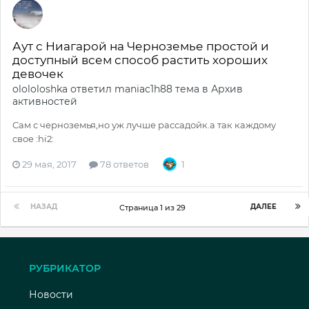
Аут с Ниагарой на Черноземье простой и
доступный всем способ растить хороших
девочек
olololoshka
ответил
maniac1h88
тема в
Архив
активностей
Сам с черноземья,но уж лучше рассадойк.а так каждому
свое :hi2:
29 мая, 2017
78 ответов
1
НАЗАД
ДАЛЕЕ
Страница 1 из 29
РУБРИКАТОР
Новости