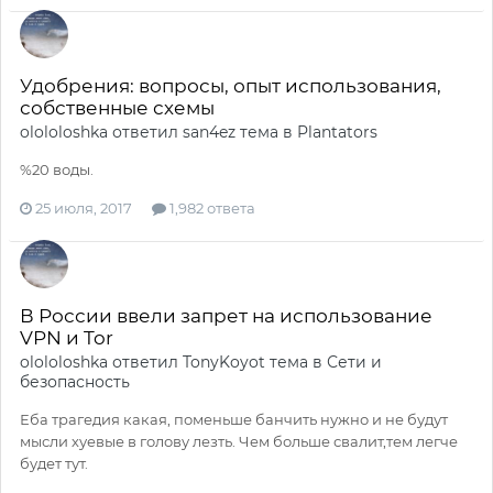
Удобрения: вопросы, опыт использования,
собственные схемы
olololoshka
ответил
san4ez
тема в
Plantators
%20 воды.
25 июля, 2017
1,982 ответа
В России ввели запрет на использование
VPN и Tor
olololoshka
ответил
TonyKoyot
тема в
Сети и
безопасность
Еба трагедия какая, поменьше банчить нужно и не будут
мысли хуевые в голову лезть. Чем больше свалит,тем легче
будет тут.