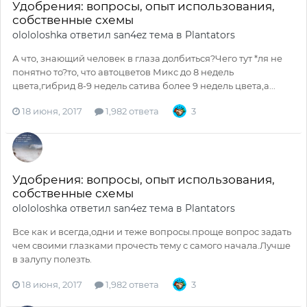
Удобрения: вопросы, опыт использования,
собственные схемы
olololoshka
ответил
san4ez
тема в
Plantators
А что, знающий человек в глаза долбиться?Чего тут *ля не
понятно то?то, что автоцветов Микс до 8 недель
цвета,гибрид 8-9 недель сатива более 9 недель цвета,а...
18 июня, 2017
1,982 ответа
3
Удобрения: вопросы, опыт использования,
собственные схемы
olololoshka
ответил
san4ez
тема в
Plantators
Все как и всегда,одни и теже вопросы.проще вопрос задать
чем своими глазками прочесть тему с самого начала.Лучше
в залупу полезть.
18 июня, 2017
1,982 ответа
3