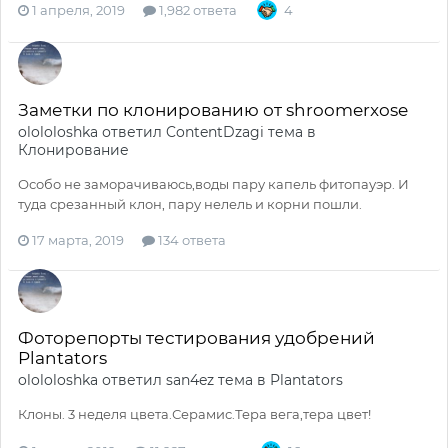
1 апреля, 2019
1,982 ответа
4
Заметки по клонированию от shroomerxose
olololoshka
ответил
ContentDzagi
тема в
Клонирование
Особо не заморачиваюсь,воды пару капель фитопауэр. И
туда срезанный клон, пару нелель и корни пошли.
17 марта, 2019
134 ответа
Фоторепорты тестирования удобрений
Plantators
olololoshka
ответил
san4ez
тема в
Plantators
Клоны. 3 неделя цвета.Серамис.Тера вега,тера цвет!