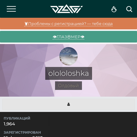
🦞Проблемы с регистрацией? — тебе сюда
👁️ГЛАЗ⦿МЕР👁️
olololoshka
Олдовый
ПУБЛИКАЦИЙ
1,964
ЗАРЕГИСТРИРОВАН