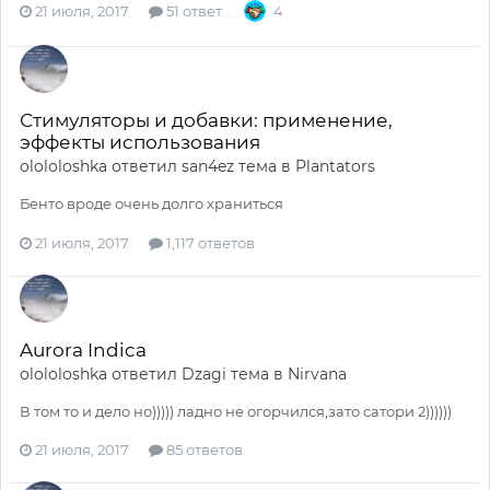
21 июля, 2017
51 ответ
4
Стимуляторы и добавки: применение,
эффекты использования
olololoshka
ответил
san4ez
тема в
Plantators
Бенто вроде очень долго храниться
21 июля, 2017
1,117 ответов
Aurora Indica
olololoshka
ответил
Dzagi
тема в
Nirvana
В том то и дело но))))) ладно не огорчился,зато сатори 2))))))
21 июля, 2017
85 ответов