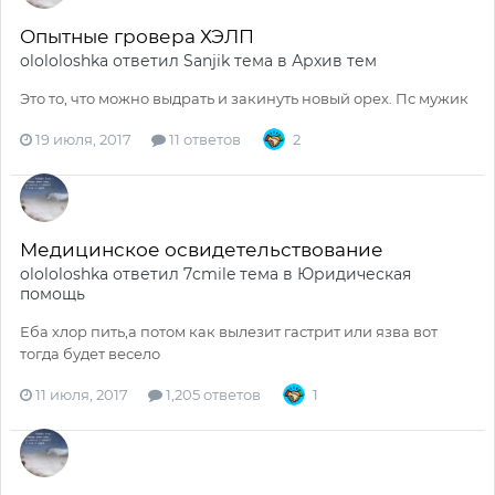
Опытные гровера ХЭЛП
olololoshka
ответил
Sanjik
тема в
Архив тем
Это то, что можно выдрать и закинуть новый орех. Пс мужик
19 июля, 2017
11 ответов
2
Медицинское освидетельствование
olololoshka
ответил
7cmile
тема в
Юридическая
помощь
Еба хлор пить,а потом как вылезит гастрит или язва вот
тогда будет весело
11 июля, 2017
1,205 ответов
1