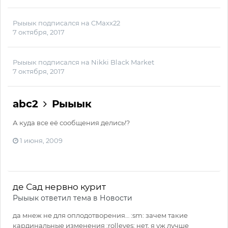
Рыыык
подписался на
CMaxx22
7 октября, 2017
Рыыык
подписался на
Nikki Black Market
7 октября, 2017
abc2
Рыыык
А куда все её сообщения делись!?
1 июня, 2009
де Сад нервно курит
Рыыык
ответил тема в
Новости
да мнеж не для оплодотворения… :sm: зачем такие
кардинальные изменения :rolleyes: нет, я уж лучше