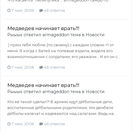
7 мая, 2008
46 ответов
Медведев начинает врать!!!
Рыыык
ответил
armageddon
тема в
Новости
:) прям тебя люблю (по своему) c каждым словом +1 от
меня. Я когда с Батей на полевые ездила, видела его
взаимоотношения с солдатами, его уважали... И ел он с...
7 мая, 2008
46 ответов
Медведев начинает врать!!!
Рыыык
ответил
armageddon
тема в
Новости
Кто её такой сделал?! В армию идут дИбильные дети,
воспитанные дИбильными родителями, эти дембеля
дИбилы калечат и издеваются над салагами. Ведь на...
7 мая, 2008
46 ответов