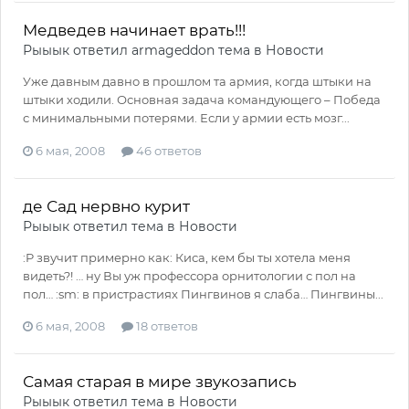
Медведев начинает врать!!!
Рыыык
ответил
armageddon
тема в
Новости
Уже давным давно в прошлом та армия, когда штыки на
штыки ходили. Основная задача командующего – Победа
с минимальными потерями. Если у армии есть мозг...
6 мая, 2008
46 ответов
де Сад нервно курит
Рыыык
ответил тема в
Новости
:P звучит примерно как: Киса, кем бы ты хотела меня
видеть?! … ну Вы уж профессора орнитологии с пол на
пол… :sm: в пристрастиях Пингвинов я слаба… Пингвины...
6 мая, 2008
18 ответов
Самая старая в мире звукозапись
Рыыык
ответил тема в
Новости