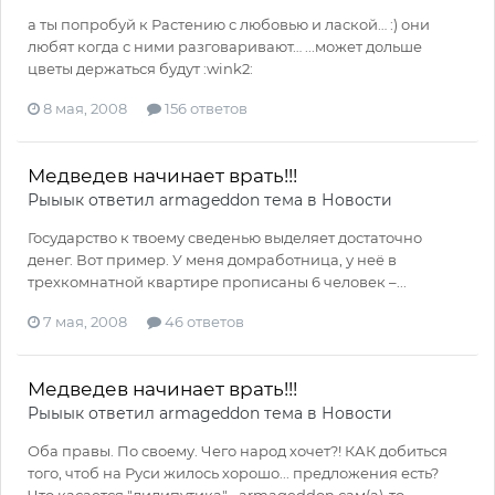
а ты попробуй к Растению с любовью и лаской… :) они
любят когда с ними разговаривают… ...может дольше
цветы держаться будут :wink2:
8 мая, 2008
156 ответов
Медведев начинает врать!!!
Рыыык
ответил
armageddon
тема в
Новости
Государство к твоему сведенью выделяет достаточно
денег. Вот пример. У меня домработница, у неё в
трехкомнатной квартире прописаны 6 человек –...
7 мая, 2008
46 ответов
Медведев начинает врать!!!
Рыыык
ответил
armageddon
тема в
Новости
Оба правы. По своему. Чего народ хочет?! КАК добиться
того, чтоб на Руси жилось хорошо... предложения есть?
Что касается "лилипутика"… armageddon сам(а)-то...