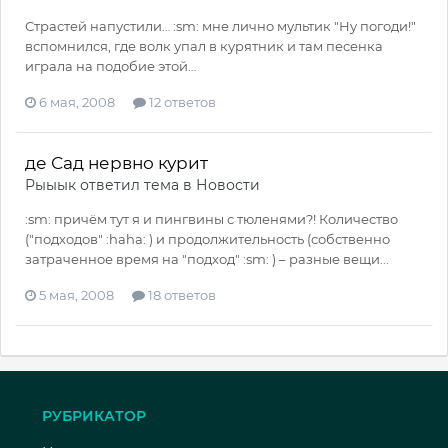
Страстей напустили… :sm: мне лично мультик "Ну погоди!"
вспомнился, где волк упал в курятник и там песенка
играла на подобие этой…
6 мая, 2008
12 ответов
де Сад нервно курит
Рыыык
ответил тема в
Новости
:sm: причём тут я и пингвины с тюленями?! Количество
("подходов" :haha: ) и продолжительность (собственно
затраченное время на "подход" :sm: ) – разные вещи...
5 мая, 2008
18 ответов
РУБРИКАТОР