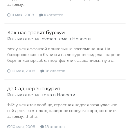
загрызу…
11 мая, 2008
18 ответов
Как нас травят буржуи
Рыыык
ответил
dvman
тема в
Новости
:sm: у меня с фантой прикольные воспоминания. На
базировке как-то были и я на дежурстве сидела… парень
борт инженер забыл портфельчик с заданием… ну я с...
10 мая, 2008
36 ответов
де Сад нервно курит
Рыыык
ответил тема в
Новости
:hi2: у меня так вообще, страстная неделя затянулась по
сей день… :sm: плять, наверное сорвусь скоро, когонить
загрызу… :haha:
10 мая, 2008
18 ответов