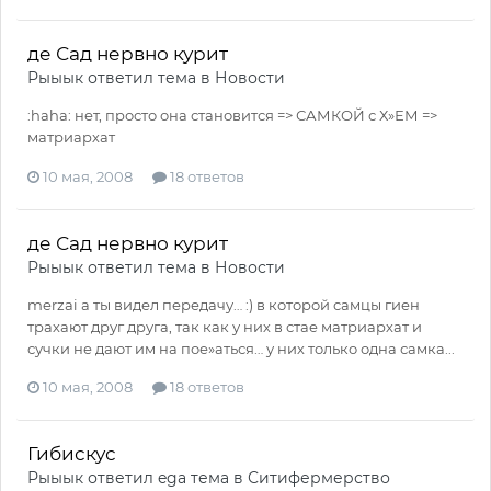
де Сад нервно курит
Рыыык
ответил тема в
Новости
:haha: нет, просто она становится => САМКОЙ с Х»ЕМ =>
матриархат
10 мая, 2008
18 ответов
де Сад нервно курит
Рыыык
ответил тема в
Новости
merzai а ты видел передачу… :) в которой самцы гиен
трахают друг друга, так как у них в стае матриархат и
сучки не дают им на пое»аться… у них только одна самка...
10 мая, 2008
18 ответов
Гибискус
Рыыык
ответил
ega
тема в
Ситифермерство