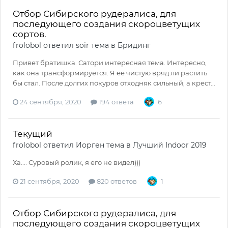
Отбор Сибирского рудералиса, для
последующего создания скороцветущих
сортов.
frolobol
ответил
soir
тема в
Бридинг
Привет братишка. Сатори интересная тема. Интересно,
как она трансформируется. Я её чистую вряд ли растить
бы стал. После долгих покуров отходняк сильный, а крест...
24 сентября, 2020
194 ответа
6
Текущий
frolobol
ответил
Иорген
тема в
Лучший Indoor 2019
Ха.... Суровый ролик, я его не видел)))
21 сентября, 2020
820 ответов
1
Отбор Сибирского рудералиса, для
последующего создания скороцветущих