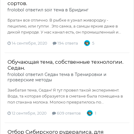
сортов.
frolobol
ответил
soir
тема в
Бридинг
Братан все отлично. В рыбке я узнал живородку -
пецилию, или гуппи . Это самка, а самцы яркие даже в
дикой природе. У нас канал есть, он промышленный и...
14 сентября, 2020
194 ответа
5
Обучающая тема, собственные технологии.
Седан.
frolobol
ответил
Седан
тема в
Тренировки и
гроверские методы
Заебатая тема, Седан! Я тут провел такой эксперимент.
Вода, та которая образуется в сметане была помещена в
пол стакана молока. Молоко превратилось по...
12 сентября, 2020
609 ответов
1
Отбор Сибирского рудералиса, для