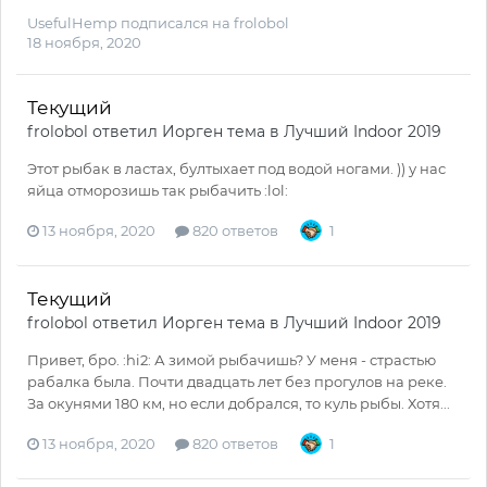
UsefulHemp
подписался на
frolobol
18 ноября, 2020
Текущий
frolobol
ответил
Иорген
тема в
Лучший Indoor 2019
Этот рыбак в ластах, бултыхает под водой ногами. )) у нас
яйца отморозишь так рыбачить :lol:
13 ноября, 2020
820 ответов
1
Текущий
frolobol
ответил
Иорген
тема в
Лучший Indoor 2019
Привет, бро. :hi2: А зимой рыбачишь? У меня - страстью
рабалка была. Почти двадцать лет без прогулов на реке.
За окунями 180 км, но если добрался, то куль рыбы. Хотя...
13 ноября, 2020
820 ответов
1