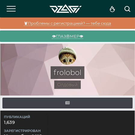
🦞Проблемы с регистрацией? — тебе сюда
👁️ГЛАЗ⦿МЕР👁️
frolobol
Олдовый
ПУБЛИКАЦИЙ
1,639
ЗАРЕГИСТРИРОВАН