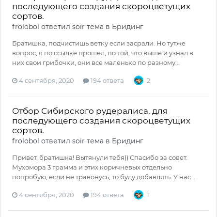
последующего создания скороцветущих
сортов.
frolobol
ответил
soir
тема в
Бридинг
Братишка, подчистишь ветку если засрали. Но тутже
вопрос, я по ссылке прошел, по той, что выше и узнал в
них свои грибочки, они все маленько по разному...
4 сентября, 2020
194 ответа
2
Отбор Сибирского рудералиса, для
последующего создания скороцветущих
сортов.
frolobol
ответил
soir
тема в
Бридинг
Привет, братишка! Вытянули тебя)) Спасибо за совет.
Мухомора 3 грамма и этих коричневых отдельно
попробую, если не травонусь, то буду добавлять. У нас...
4 сентября, 2020
194 ответа
1