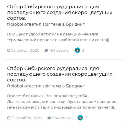
Отбор Сибирского рудералиса, для
последующего создания скороцветущих
сортов.
frolobol
ответил
soir
тема в
Бридинг
Пыльца с пудрой вступила в реакцию, начался
термоядерный процес с выработкой тепла и света)))
5 ноября, 2020
194 ответа
3
Отбор Сибирского рудералиса, для
последующего создания скороцветущих
сортов.
frolobol
ответил
soir
тема в
Бридинг
Привет, братишка ! Все по красоте у тебя.
Долгозацветающая и вонючая будет лидером наверное,
мне так кажется. Та, что кирзовыми сапогами пахнет.)))...
31 октября, 2020
194 ответа
3