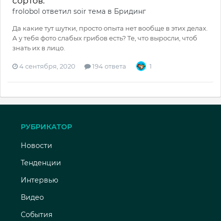
сортов.
frolobol
ответил
soir
тема в
Бридинг
Да какие тут шутки, просто опыта нет вообще в этих делах.
А у тебя фото слабых грибов есть? Те, что выросли, чтоб
знать их в лицо.
4 сентября, 2020
194 ответа
1
РУБРИКАТОР
Новости
Тенденции
Интервью
Видео
События